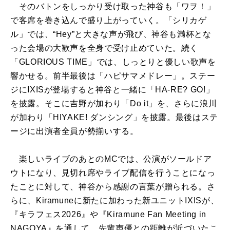
そのバトンをしっかり受け取った神谷も「ワヲ！」
で客席を巻き込んで盛り上がっていく。「シリカゲ
ル」では、“Hey”と大きな声が飛び、神谷も満杯とな
った会場の大歓声を全身で受け止めていた。続く
「GLORIOUS TIME」では、しっとりと優しい歌声を
響かせる。前半最後は「ハピサマメドレー」。ステー
ジにIXISが登場すると神谷と一緒に「HA-RE? GO!」
を披露。そこに吉野が加わり「Do it」を、さらに浪川
が加わり「HIYAKE! ダンシング」を披露。最後はステ
ージに出演者全員が勢揃いする。
楽しいライブのあとのMCでは、公演がソールドア
ウトになり、見切れ席やライブ配信を行うことになっ
たことに対して、神谷から感謝の言葉が贈られる。さ
らに、Kiramuneに新たに加わった新ユニットIXISが、
『キラフェス2026』や『Kiramune Fan Meeting in
NAGOYA』を通して、先輩声優との距離が近づいたこ