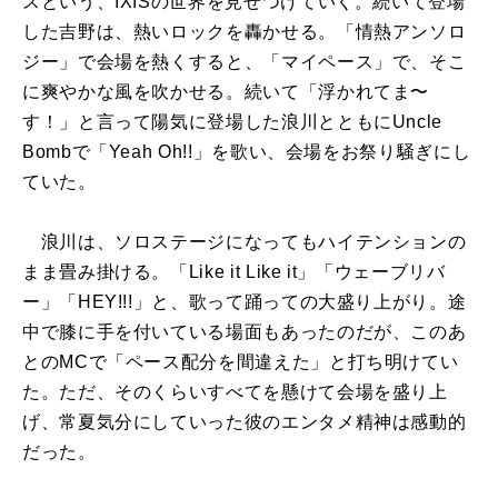
スという、IXISの世界を見せつけていく。続いて登場
した吉野は、熱いロックを轟かせる。「情熱アンソロ
ジー」で会場を熱くすると、「マイペース」で、そこ
に爽やかな風を吹かせる。続いて「浮かれてま〜
す！」と言って陽気に登場した浪川とともにUncle
Bombで「Yeah Oh!!」を歌い、会場をお祭り騒ぎにし
ていた。
浪川は、ソロステージになってもハイテンションの
まま畳み掛ける。「Like it Like it」「ウェーブリバ
ー」「HEY!!!」と、歌って踊っての大盛り上がり。途
中で膝に手を付いている場面もあったのだが、このあ
とのMCで「ペース配分を間違えた」と打ち明けてい
た。ただ、そのくらいすべてを懸けて会場を盛り上
げ、常夏気分にしていった彼のエンタメ精神は感動的
だった。