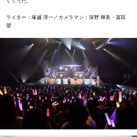
くくった。
ライター：塚越 淳一／カメラマン：深野 輝美・冨田
望