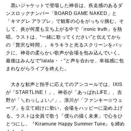
黒いジャケットで登場した神谷は、疾走感のあるダ
ンスロックナンバー「BOARD GAME NAKED」と
「キマグレ アラブレ」で観客の心をがっちり掴む。そ
して、炎が何度も立ち上がる中で「ironic truth」を熱
唱。ラストは、“一緒に歌ってください”と伝えてから
の「贅沢な時間」。キラキラと光るスクリーンをバッ
クに、神谷の柔らかい歌声が会場を包み込んでいく。
最後はみんなで“lalala・・”と声を合わせ、幸福感に包
まれながらライブを終えた。
大きな歓声と拍手に応えてのアンコールでは、IXIS
が「STARTLINE！」、神谷が「あっぱれLIFE」、吉
野が「＼わっしょい／」、浪川が「ファンキー☆ウェ
ーブ」を立て続けに歌い、会場をハッピーに染め上げ
る。ラストは全員で歌う「僕らの描く未来」で心をひ
とつにし、『Kiramune Happy Summer Tune』を締め