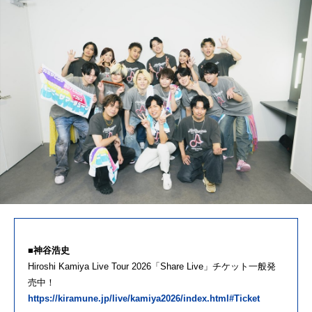
■神谷浩史
Hiroshi Kamiya Live Tour 2026「Share Live」チケット一般発
売中！
https://kiramune.jp/live/kamiya2026/index.html#Ticket