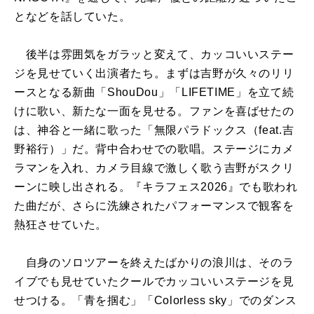
となどを話していた。
後半は雰囲気をガラッと変えて、カッコいいステー
ジを見せていく出演者たち。まずは吉野が久々のリリ
ースとなる新曲「ShouDou」「LIFETIME」を立て続
けに歌い、新たな一面を見せる。ファンを喜ばせたの
は、神谷と一緒に歌った「無限パラドックス（feat.吉
野裕行）」だ。背中合わせでの歌唱。ステージにカメ
ラマンを入れ、カメラ目線で激しく歌う吉野がスクリ
ーンに映し出される。『キラフェス2026』でも歌われ
た曲だが、さらに洗練されたパフォーマンスで観客を
熱狂させていた。
自身のソロツアーを終えたばかりの浪川は、そのラ
イブでも見せていたクールでカッコいいステージを見
せつける。「青を掴む」「Colorless sky」でのダンス