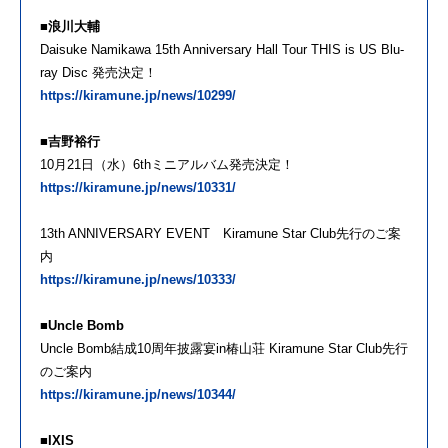
■浪川大輔
Daisuke Namikawa 15th Anniversary Hall Tour THIS is US Blu-
ray Disc 発売決定！
https://kiramune.jp/news/10299/
■吉野裕行
10月21日（水）6thミニアルバム発売決定！
https://kiramune.jp/news/10331/
13th ANNIVERSARY EVENT Kiramune Star Club先行のご案
内
https://kiramune.jp/news/10333/
■Uncle Bomb
Uncle Bomb結成10周年披露宴in椿山荘 Kiramune Star Club先行
のご案内
https://kiramune.jp/news/10344/
■IXIS