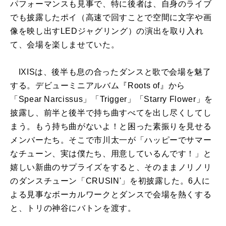
パフォーマンスも見事で、特に後者は、自身のライブ
でも披露したポイ（高速で回すことで空間に文字や画
像を映し出すLEDジャグリング）の演出を取り入れ
て、会場を楽しませていた。
IXISは、後半も息の合ったダンスと歌で会場を魅了
する。デビューミニアルバム『Roots of』から
「Spear Narcissus」「Trigger」「Starry Flower」を
披露し、前半と後半で持ち曲すべてを出し尽くしてし
まう。もう持ち曲がないよ！と困った素振りを見せる
メンバーたち。そこで市川太一が「ハッピーでサマー
なチューン、実は僕たち、用意しているんです！」と
嬉しい新曲のサプライズをすると、そのままノリノリ
のダンスチューン「CRUSIN'」を初披露した。6人に
よる見事なボーカルワークとダンスで会場を熱くする
と、トリの神谷にバトンを渡す。