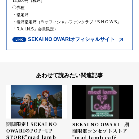
12,000円（税込）
◯券種
・指定席
・着席指定席（※オフィシャルファンクラブ「S.N.O.W.S」
「R.A.I.N.S」会員限定）
SEKAI NO OWARIオフィシャルサイト
あわせて読みたい関連記事
期間限定！ SEKAI NO
SEKAI NO OWARI 期
OWARIのPOP−UP
間限定コンセプトストア
STORE"mad lamb
"mad lamb café