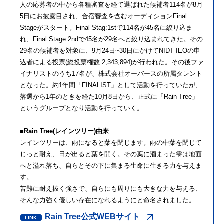
人の応募者の中から各種審査を経て選ばれた候補者114名が8月
5日にお披露目され、合宿審査を含むオーディションFinal
Stageがスタート。Final Stag:1stで114名が45名に絞り込ま
れ、Final Stage:2ndで45名が29名へと絞り込まれてきた。その
29名の候補者を対象に、9月24日~30日にかけてNIDT IEOの申
込者による投票(総投票権数:2,343,894)が行われた。その後ファ
イナリストのうち17名が、株式会社オーバースの所属タレント
となった。約1年間「FINALIST」として活動を行っていたが、
落選から1年のときを経た10月8日から、正式に「Rain Tree」
というグループとなり活動を行っていく。
■Rain Tree(レインツリー)由来
レインツリーは、雨になると葉を閉じます。雨の中葉を閉じて
じっと耐え、日が出ると葉を開く。その葉に溜まった雫は地面
へと溢れ落ち、自らとその下に集まる生命に生きる力を与えま
す。
苦難に耐え抜く強さで、自らにも周りにも大きな力を与える、
そんな力強く優しい存在になれるようにと命名されました。
Rain Tree公式WEBサイト