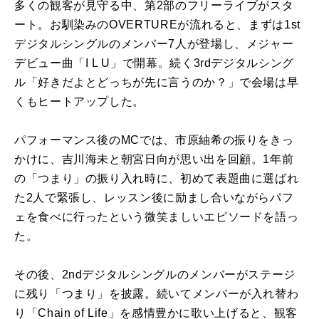
多くの観客が見守る中、第2部のフリーライブがスタ
ート。お馴染みのOVERTUREが流れると、まずは1st
デジタルシングルのメンバー7人が登場し、メジャー
デビュー曲「I L U」で開幕。続く3rdデジタルシング
ル「好きだよとどっちが先に言うのか？」で会場は早
くもヒートアップした。
パフォーマンス後のMCでは、市原紬希の振りをきっ
かけに、吉川海未と朝宮日向が思い出を回顧。1年前
の「つまり」の振り入れ時に、初めて表題曲に選ばれ
た2人で緊張し、レッスン後に励まし合いながらパフ
ェを食べに行ったという微笑ましいエピソードを語っ
た。
その後、2ndデジタルシングルのメンバーがステージ
に残り「つまり」を披露。続いてメンバーが入れ替わ
り「Chain of Life」を感情豊かに歌い上げると、観客