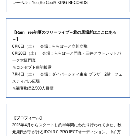
レーベル：You,Be Cool!/ KING RECORDS
【Rain Tree初夏のフリーライブ～君の居場所はここにある
～】
6月6日（土） 会場：ららぽーと立川立飛
6月20日（土） 会場：ららぽーと門真・三井アウトレットパ
ーク大阪門真
※コンセプト曲初披露
7月4日（土） 会場：ダイバーシティ東京 プラザ 2階 フェ
スティバル広場
※観客動員2,500人目標
【プロフィール】
2023年4月からスタートし約半年間にわたり行われてきた、秋
元康氏が手がけるIDOL3.0 PROJECTオーディション。 約1万