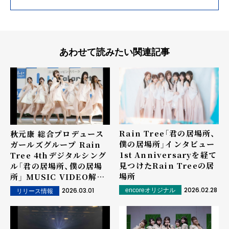
あわせて読みたい関連記事
Rain Tree「君の居場所、
秋元康 総合プロデュース
僕の居場所」インタビュー
ガールズグループ Rain
――1st Anniversaryを経て
Tree 4thデジタルシング
見つけたRain Treeの居
ル「君の居場所、僕の居場
場所
所」 MUSIC VIDEO解禁
桜の花嵐の中舞い踊る7人
2026.02.28
2026.03.01
encoreオリジナル
リリース情報
自分の居場所を探す彼女た
ちの物語