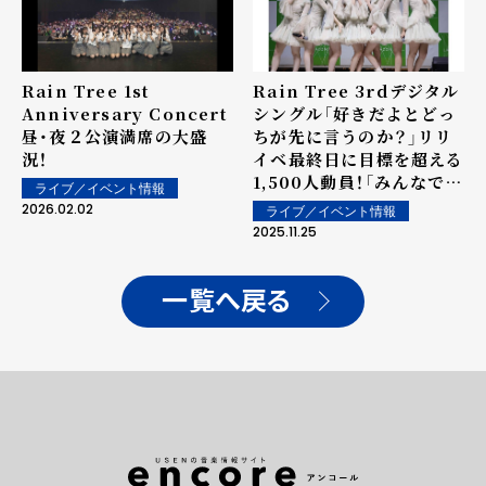
Rain Tree 1st
Rain Tree 3rdデジタル
Anniversary Concert
シングル「好きだよとどっ
昼・夜２公演満席の大盛
ちが先に言うのか？」リリ
況！
イベ最終日に目標を超える
1,500人動員！「みんなで大
ライブ／イベント情報
きい夢を叶えたい」
2026.02.02
ライブ／イベント情報
2025.11.25
一覧へ戻る