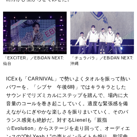
「EXCITER」／EBiDAN NEXT:
「チュラパラ」／EBiDAN NEXT:
仙台
沖縄
ICEx
も「
CARNIVAL
」で勢いよくタオルを振って熱い
パワーを、「シブヤ 午後
6
時」ではキラキラとした
サウンドでリズミカルにステップを踏んで、場内に大
音量のコールを巻き起こしていく。適度な緊張感を備
えながらにぎやかな楽しさを振りまいていく、そのバ
ランス感覚も絶妙だ。対する
Lienel
も「親指
☆
Evolution
」からステージを走り回って、オーディエ
ンスの“
Oh! Yeah
！”の声とペンライトを煽り、歌謡曲