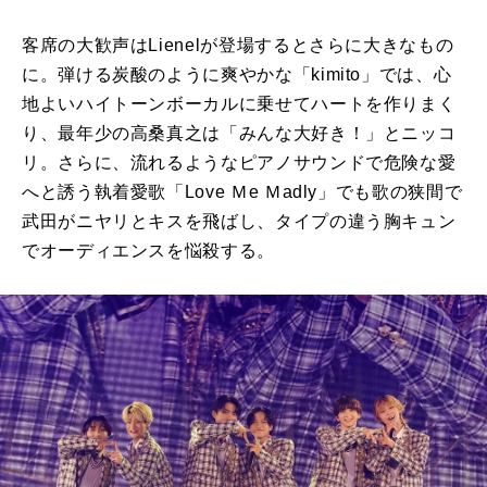
客席の大歓声は
Lienel
が登場するとさらに大きなもの
に。弾ける炭酸のように爽やかな「
kimito
」では、心
地よいハイトーンボーカルに乗せてハートを作りまく
り、最年少の高桑真之は「みんな大好き！」とニッコ
リ。さらに、流れるようなピアノサウンドで危険な愛
へと誘う執着愛歌「
Love
Ｍ
e
Ｍ
adly
」でも歌の狭間で
武田がニヤリとキスを飛ばし、タイプの違う胸キュン
でオーディエンスを悩殺する。