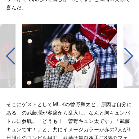
喜んだ。
そこにゲストとして
M!LK
の曽野舜太と、原因は自分に
ある。の武藤潤が客席から乱入し、なんと胸キュンバ
トルに参戦。「どうも！ 曽野キュン太です」「武藤
キュンです！」と、共にイメージカラーが赤の
2
人が
1
日限りのコンビを組む。武藤は告白相手に
8
歳のフェ