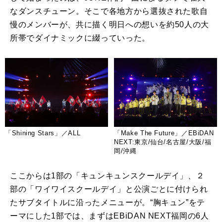
なダンスチューン。そこで各地方から選抜された歌自
慢のメンバーが、共に描く明日への想いを約
50
人の大
所帯でダイナミックに綴っていった。
「Shining Stars」／ALL
「Make The Future」／EBiDAN
NEXT:東京/仙台/名古屋/大阪/福
岡/沖縄
ここからは
1
部の「キュンキュンスクールデイ」、２
部の「ワイワイスクールデイ」と公演ごとに付けられ
たサブタイトルに沿ったメニューが。“胸キュン”をテ
ーマにした
1
部では、まずは
EBiDAN NEXT
福岡の
6
人