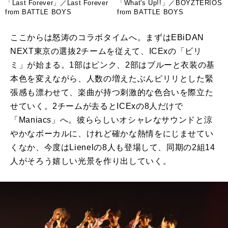
「Last Forever」／Last Forever
「What's Up!!」／BOYZTERIOS
from BATTLE BOYS
from BATTLE BOYS
ここからは怒涛のコラボタイムへ。まずは
EBiDAN
NEXT
東京の選抜2チームを従えて、
ICEx
の「ビリ
ミ」が始まる。
1
部はピンク、
2
部はブルーと衣装の基
本色を変えながら、人数の増えたぶんピリリとした緊
張感も漂わせて、楽曲が持つ刺激的な色合いを際立た
せていく。
2
チームが去ると
ICEx
の
8
人だけで
「
Maniacs
」へ。彼ららしいオシャレなサウンドと涼
やかなボーカルに、けれど確かな熱情をにじませてい
くなか、今度は
Lienel
の
8
人も登場して、同期の
2
組
14
人がそろう嬉しい光景を作り出していく。