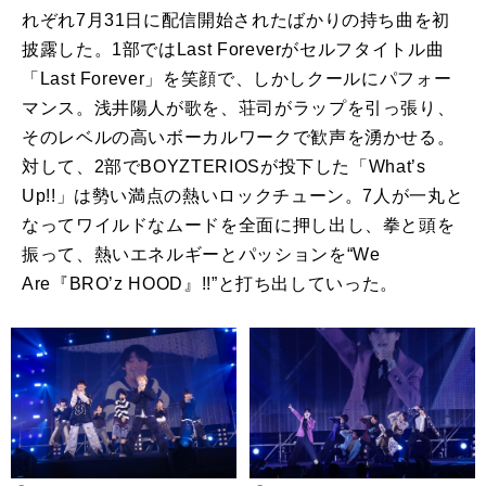
れぞれ
7
月
31
日に配信開始されたばかりの持ち曲を初
披露した。
1
部では
Last Forever
がセルフタイトル曲
「
Last Forever
」を笑顔で、しかしクールにパフォー
マンス。浅井陽人が歌を、荘司がラップを引っ張り、
そのレベルの高いボーカルワークで歓声を湧かせる。
対して、
2
部で
BOYZTERIOS
が投下した「
What
’
s
Up!!
」は勢い満点の熱いロックチューン。
7
人が一丸と
なってワイルドなムードを全面に押し出し、拳と頭を
振って、熱いエネルギーとパッションを“
We
Are
『
BRO’z HOOD
』
!!
”と打ち出していった。