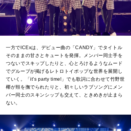
一方で
ICEx
は、デビュー曲の「
CANDY
」でタイトル
そのままの甘さとキュートを発揮。メンバー同士手を
つないでスキップしたりと、心とろけるようなムード
でグループが掲げるレトロトイポップな世界を展開し
ていく。「
it’s party time!
」でも歌詞に合わせて竹野世
椰が頬を撫でられたりと、初々しいラブソングにメン
バー同士のスキンシップも交えて、ときめきが止まら
ない。