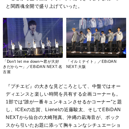
と関西魂全開で盛り上げていった。
「Don't let me down〜君が大好
「イルミナイト」／EBiDAN
きだから〜」／EBiDAN NEXT:名
NEXT:大阪
古屋
『プチエビ』の大きな見どころとして、中盤ではオー
ディエンスと楽しい時間を共有する企画コーナーも。
1
部では“誰が一番キュンキュンさせるかコーナー”と題
し、
ICEx
の志賀、
Lienel
の近藤駿太、そして
EBiDAN
NEXT
から仙台の大崎翔真、沖縄の凪海音が、ボック
スから引いたお題に添って胸キュンなシチュエーショ