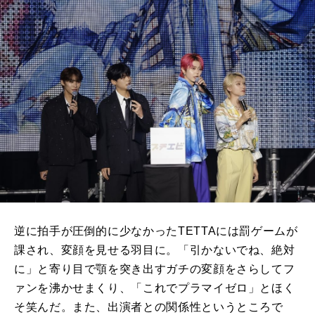
逆に拍手が圧倒的に少なかった
TETTA
には罰ゲームが
課され、変顔を見せる羽目に。「引かないでね、絶対
に」と寄り目で顎を突き出すガチの変顔をさらしてフ
ァンを沸かせまくり、「これでプラマイゼロ」とほく
そ笑んだ。また、出演者との関係性というところで