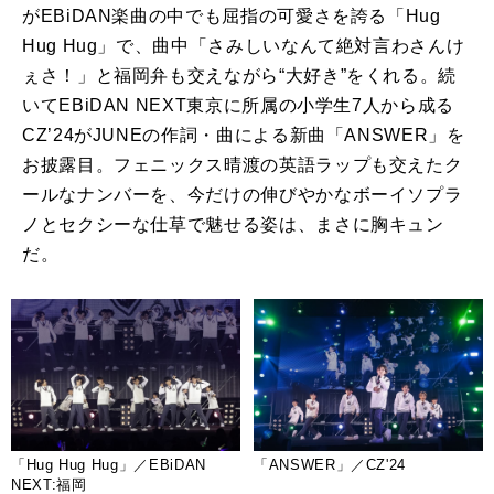
が
EBiDAN
楽曲の中でも屈指の可愛さを誇る「
Hug
Hug Hug
」で、曲中「さみしいなんて絶対言わさんけ
ぇさ！」と福岡弁も交えながら“大好き”をくれる。続
いて
EBiDAN NEXT
東京に所属の小学生
7
人から成る
CZ’24
が
JUNE
の作詞・曲による新曲「
ANSWER
」を
お披露目。フェニックス晴渡の英語ラップも交えたク
ールなナンバーを、今だけの伸びやかなボーイソプラ
ノとセクシーな仕草で魅せる姿は、まさに胸キュン
だ。
「Hug Hug Hug」／EBiDAN
「ANSWER」／CZ'24
NEXT:福岡