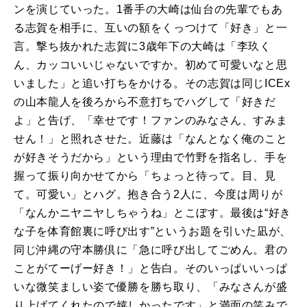
ンを演じていった。
1
番手の大崎は仙台の先輩でもあ
る志賀を相手に、互いの額をくっつけて「好き」と一
言。撃ち抜かれた志賀に
3
歳年下の大崎は「李玖く
ん、カッコいいじゃないですか。初めて可愛いなと思
いました」と追い打ちをかける。その志賀は同じ
ICEx
の山本龍人を後ろから不意打ちでハグして「好きだ
よ」と告げ、「幸せです！ファンのみなさん、すみま
せん！」と照れさせた。近藤は「なんとなく俺のこと
が好きそうだから」という理由で竹野を指名し、手を
握って振り向かせてから「ちょっと待って。目、見
て。可愛い」とハグ。抱き合う
2
人に、今度は周りが
「なんかニヤニヤしちゃうね」とこぼす。最後は“好き
な子を体育館裏に呼び出す”というお題を引いた凪が、
同じ沖縄の守本勝倶に「急に呼び出してごめん。君の
ことがてーげー好き！」と告白。そのいっぱいいっぱ
いな微笑ましい姿で優勝を勝ち取り、「みなさんが盛
り上げてくれたので嬉しかったです」と満面の笑みで