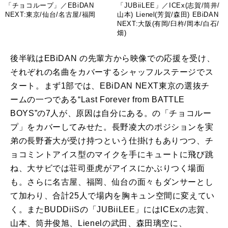
「チョコループ」／EBiDAN
「JUBiiLEE」／ICEx(志賀/筒井/
NEXT:東京/仙台/名古屋/福岡
山本) Lienel(芳賀/森田) EBiDAN
NEXT:大阪(有岡/臼杵/岡本/白石/
畑)
後半戦は
EBiDAN
の先輩方から映像での応援を受け、
それぞれの名曲をカバーするシャッフルステージでス
タート。まず
1
部では、
EBiDAN NEXT
東京の選抜チ
ームの一つである“
Last Forever from BATTLE
BOYS
”の
7
人が、原因は自分にある。の「チョコルー
プ」をカバーしてみせた。長野凌大のポジションを実
弟の長野蒼大が受け持つという仕掛けもありつつ、チ
ョコミントアイス型のマイクを手にキュートに飛び跳
ね、大サビでは荘司亜虎がアイスにかぶりつく場面
も。さらに名古屋、福岡、仙台の面々もダンサーとし
て加わり、合計
25
人で場内を胸キュン空間に変えてい
く。また
BUDDiiS
の「
JUBiiLEE
」には
ICEx
の志賀、
山本、筒井俊旭、
Lienel
の武田、森田璃空に、