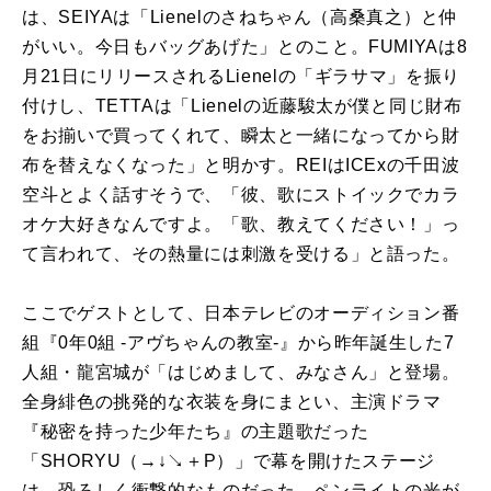
は、
SEIYA
は「
Lienel
のさねちゃん（高桑真之）と仲
がいい。今日もバッグあげた」とのこと。
FUMIYA
は
8
月
21
日にリリースされる
Lienel
の「ギラサマ」を振り
付けし、
TETTA
は「
Lienel
の近藤駿太が僕と同じ財布
をお揃いで買ってくれて、瞬太と一緒になってから財
布を替えなくなった」と明かす。
REI
は
ICEx
の千田波
空斗とよく話すそうで、「彼、歌にストイックでカラ
オケ大好きなんですよ。「歌、教えてください！」っ
て言われて、その熱量には刺激を受ける」と語った。
ここでゲストとして、日本テレビのオーディション番
組『
0
年
0
組
-
アヴちゃんの教室
-
』から昨年誕生した
7
人組・龍宮城が「はじめまして、みなさん」と登場。
全身緋色の挑発的な衣装を身にまとい、主演ドラマ
『秘密を持った少年たち』の主題歌だった
「
SHORYU
（→↓↘＋
P
）」で幕を開けたステージ
は、恐ろしく衝撃的なものだった。ペンライトの光が