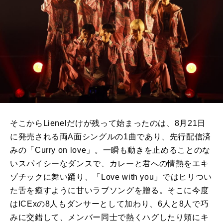
そこから
Lienel
だけが残って始まったのは、
8
月
21
日
に発売される両
A
面シングルの
1
曲であり、先行配信済
みの「
Curry on love
」。一瞬も動きを止めることのな
いスパイシーなダンスで、カレーと君への情熱をエキ
ゾチックに舞い踊り、「
Love with you
」ではヒリつい
た舌を癒すように甘いラブソングを贈る。そこに今度
は
ICEx
の
8
人もダンサーとして加わり、
6
人と
8
人で巧
みに交錯して、メンバー同士で熱くハグしたり頬にキ