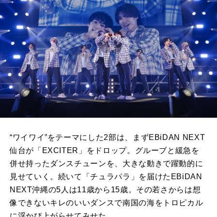
“ワイワイ”をテーマにした2部は、まず
EBiDAN NEXT
仙台が「
EXCITER
」をドロップ。グルーブと緩急を
併せ持ったダンスチューンを、大きな動きで躍動的に
見せていく。続いて「チュラパラ」を届けた
EBiDAN
NEXT
沖縄の
5
人は
11
歳から
15
歳。その若さからは想
像できないキレのいいダンスで南国の海をトロピカル
に浮かび上がらせてみせた。