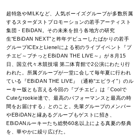
超特急や
M!LK
など、人気ボーイズグループが多数所属
するスターダストプロモーションの若手アーティスト
集団・
EBiDAN
。その未来を担う各地方の研究
生“
EBiDAN NEXT
”と昨年デビューしたばかりの若手
グループ
ICEx
と
Lienel
による初のライブイベント『プ
チエビ～プチっと
EBiDAN THE LIVE
～』が８月
15
日、国立代々木競技場 第二体育館で
2
公演にわたり行
われた。所属グループが一堂に会して毎年夏に行われ
ている『
EBiDAN THE LIVE
』（通称“エビライ”）のル
ーキー版とも言える今回の『プチエビ』は「
Cool
で
Cute
な
rookie
達で、最高のパフォーマンスと最高の時
間をお届けする」とのこと。先輩グループのメンバー
や
EBiDAN
と縁あるグループもゲストに招き、
EBiDAN
ルーキーたち総勢
60
名以上による真夏の祭典
を、華やかに繰り広げた。