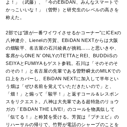
よ！」（武藤）、「今の
EBiDAN
、みんなスマートで
かっこいいな！」（曽野）と研究生のレベルの高さを
称えた。
2部では“誰が一番ワイワイさせるかコーナー”に
ICEx
の
八神遼介、
Lienel
の芳賀、
EBiDAN NEXT
からは大阪
の畑駿平、名古屋の石川綾眞が挑戦……と思いきや、
客席からONE N’ ONLYの
TETTA
と
REI
、
BUDDiiS
の
SEIYA
と
FUMIYA
もゲスト参戦。石川は「そのそのそ
のその！」と名古屋の先輩である曽野瞬太の
M!LK
での
口上をカバーし、
EBiDAN NEXT
に加入して半年とい
う畑は「ぜひ名前を覚えていただきたいので」と、
「畑！」と煽って「駿平！」と返すコール＆レスポン
スをリクエスト。八神は大先輩である超特急のリョウ
ガの「
EBiDAN THE LIVE!
」のコールを物真似して
「似てる！」と称賛を受ける。芳賀は『プチエビ』の
リハーサルの帰りで、竹野が電話のシャープのことを