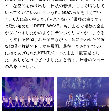
イコな空間を作り出し「日頃の鬱憤、ここで晴らして
いってくださいね」という
KEIGO
の言葉を叶えてい
く。
6
人に高く抱えあげられた彼が「最後の曲です」
と歌い始めた「
DEEP WAVE
」も、まるで複数の楽曲
がツギハギしたかのようにテンポやリズムが目まぐる
しく変わる怪物じみた楽曲ながら、音に合わせた的確
な歌唱と舞踏でドラマを展開。最後、あおむけで
6
人
に抱えあげられた
KENT
が、そのまま「龍宮城でし
た、ありがとうございました」と告げ、圧巻のショー
の幕を下ろした。