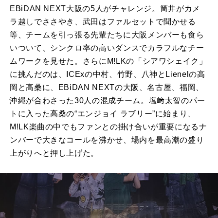
EBiDAN NEXT
大阪の
5
人がチャレンジ。筒井がカメ
ラ越しでささやき、武田はファルセットで聞かせる
等、チームを引っ張る先輩たちに大阪メンバーも食ら
いついて、シンクロ率の高いダンスでカラフルなチー
ムワークを見せた。さらに
M!LK
の「シアワシェイク」
に挑んだのは、
ICEx
の中村、竹野、八神と
Lienel
の高
岡と高桑に、
EBiDAN NEXT
の大阪、名古屋、福岡、
沖縄が合わさった
30
人の混成チーム。塩﨑太智のパー
トに入った高桑の“エンジョイ ラブリー”に始まり、
M!LK
楽曲の中でもファンとの掛け合いが重要になるナ
ンバーで大きなコールを沸かせ、場内を最高潮の盛り
上がりへと押し上げた。