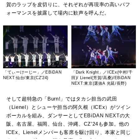
賀のラップを皮切りに、それぞれが再現率の高いパフ
ォーマンスを披露して場内に歓声を呼んだ。
「てぃーけーじー」／EBiDAN
「Dark Knight」／ICEx(中村/千
NEXT:仙台/東京(CZ'24)
田)/ Lienel(芳賀/高桑)/EBiDAN
NEXT:東京(選抜A 光延/⻑野)
そして超特急の「
Burn!
」ではタカシ担当の武田
（
Lienel
）とシューヤ担当の阿久根（
ICEx
）がツイン
ボーカルを組み、ダンサーとして
EBiDAN NEXT
の大
阪、名古屋、福岡、仙台、沖縄、
CZ’24
も参加。他の
ICEx
、
Lienel
メンバーも客席を駆け回り、本家と同じ