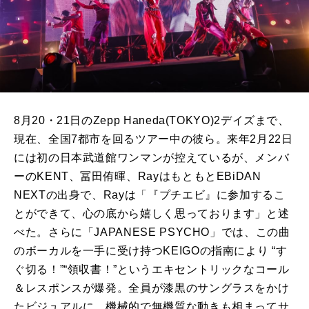
8月
20
・
21
日の
Zepp Haneda(TOKYO)2
デイズまで、
現在、全国
7
都市を回るツアー中の彼ら。来年
2
月
22
日
には初の日本武道館ワンマンが控えているが、メンバ
ーの
KENT
、冨田侑暉、
Ray
はもともと
EBiDAN
NEXT
の出身で、
Ray
は「『プチエビ』に参加するこ
とができて、心の底から嬉しく思っております」と述
べた。さらに「
JAPANESE PSYCHO
」では、この曲
のボーカルを一手に受け持つ
KEIGO
の指南により “す
ぐ切る！”“領収書！”というエキセントリックなコール
＆レスポンスが爆発。全員が漆黒のサングラスをかけ
たビジュアルに、機械的で無機質な動きも相まってサ