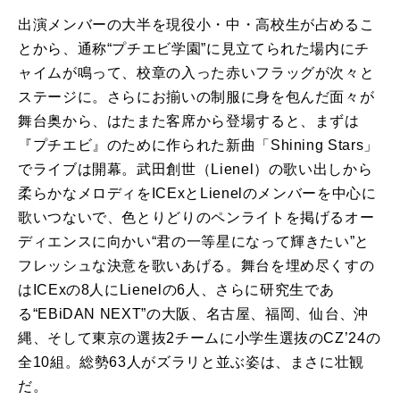
出演メンバーの大半を現役小・中・高校生が占めるこ
とから、通称“プチエビ学園”に見立てられた場内にチ
ャイムが鳴って、校章の入った赤いフラッグが次々と
ステージに。さらにお揃いの制服に身を包んだ面々が
舞台奥から、はたまた客席から登場すると、まずは
『プチエビ』のために作られた新曲「
Shining Stars
」
でライブは開幕。武田創世（
Lienel
）の歌い出しから
柔らかなメロディを
ICEx
と
Lienel
のメンバーを中心に
歌いつないで、色とりどりのペンライトを掲げるオー
ディエンスに向かい“君の一等星になって輝きたい”と
フレッシュな決意を歌いあげる。舞台を埋め尽くすの
は
ICEx
の
8
人に
Lienel
の
6
人、さらに研究生であ
る“
EBiDAN NEXT
”の大阪、名古屋、福岡、仙台、沖
縄、そして東京の選抜
2
チームに小学生選抜の
CZ’24
の
全
10
組。総勢
63
人がズラリと並ぶ姿は、まさに壮観
だ。