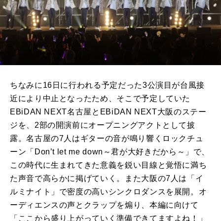
ちなみに
16
日に行われる予定だった
3
公演目が台風接
近により中止となったため、そこで予定していた
EBiDAN NEXT
名古屋と
EBiDAN NEXT
大阪のステー
ジを、
2
部の開演前にオープニングアクトとして披
露。名古屋の
7
人はギターの音が鳴り響くロックチュ
ーン「
Don
’
t let me down
～君が大好きだから～」で、
この時代に生まれてきた意義を鋭い目線と覚悟に満ち
た声音で高らかに掲げていく。また大阪の
7
人は「イ
ルミナイト」で密度の高いシンクロダンスを展開。オ
ーディエンスの声とクラップを煽り、本編に向けて
「ここから盛り上がっていく準備できてますよね！」