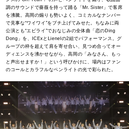
調のサウンドで薔薇を持って踊る「
Mr. Sister
」で客席
を沸騰。高岡の煽りも勢いよく、コミカルなナンバー
で見事な“ワイワイ”をブチ上げてみせた。ちなみに両
公演とも“エビライ”でおなじみの全体曲「恋の
Ding
Dong
」を、
ICEx
と
Lienel
の
2
組でパフォーマンス。グ
ループの枠を超えて肩を寄せ合い、見つめ合ってオー
ディエンスを沸かせながら、高岡の「みなさん、もっ
と声出せますか！」という呼びかけに、場内はファン
のコールとカラフルなペンライトの光で彩られた。