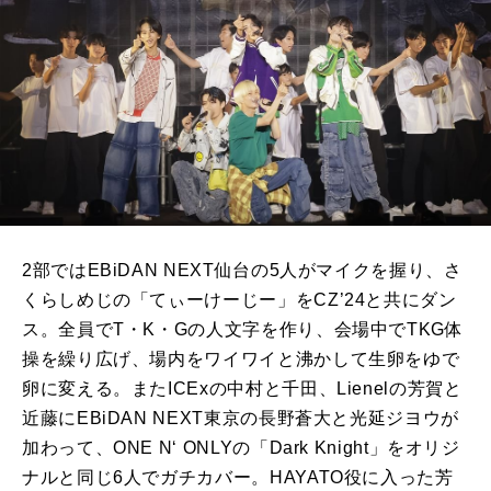
2部では
EBiDAN NEXT
仙台の
5
人がマイクを握り、さ
くらしめじの「てぃーけーじー」を
CZ’24
と共にダン
ス。全員で
T
・
K
・
G
の人文字を作り、会場中で
TKG
体
操を繰り広げ、場内をワイワイと沸かして生卵をゆで
卵に変える。また
ICEx
の中村と千田、
Lienel
の芳賀と
近藤に
EBiDAN NEXT
東京の長野蒼大と光延ジヨウが
加わって、
ONE N
‘
ONLY
の「
Dark Knight
」をオリジ
ナルと同じ
6
人でガチカバー。
HAYATO
役に入った芳