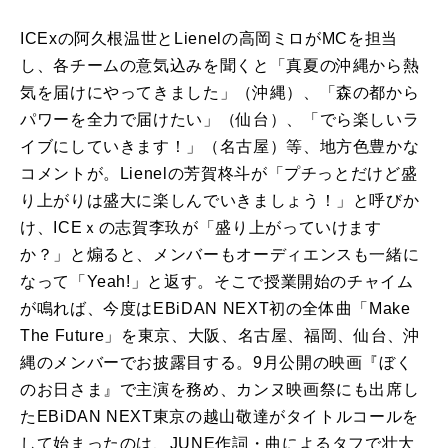
ICExの阿久根温世と
Lienel
の高岡ミロが
MC
を担当
し、各チームの意気込みを聞くと「真夏の沖縄から熱
気を届けにやってきました」（沖縄）、「森の都から
パワーを全力で届けたい」（仙台）、「でら楽しいラ
イブにしていきます！」（名古屋）等、地方色豊かな
コメントが。
Lienel
の芳賀柊斗が「プチっとだけど盛
り上がりは盛大に楽しんでいきましょう！」と呼びか
け、
ICE
ｘの志賀李玖が「盛り上がっていけます
か？」と煽ると、メンバーもオーディエンスも一緒に
なって「
Yeah!
」と返す。そこで授業開始のチャイム
が鳴れば、今度は
EBiDAN NEXT
初の全体曲「
Make
The Future
」を東京、大阪、名古屋、福岡、仙台、沖
縄のメンバーでお披露目する。9月公開の映画『ぼく
のお日さま』で主演を務め、カンヌ映画祭にも出席し
た
EBiDAN NEXT
東京の越山敬達がタイトルコールを
して始まったのは、
JUNE
作詞・曲によるタフで壮大