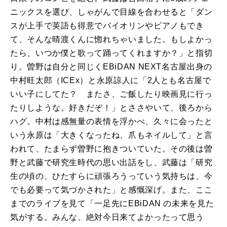
ニックスを選び、しゃがんで目線を合わせると「ダン
スが上手で英語も得意でバイオリンやピアノもでき
て、そんな晴渡くんに惚れちゃいました。もしよかっ
たら、いつか僕と歌って踊ってくれますか？」と指切
り。曽野は自分と同じく
EBiDAN NEXT
名古屋出身の
中村旺太郎（
ICEx
）と永原諒人に「
2
人とも名古屋で
いい子にしてた？ またさ、ご飯したり映画見に行っ
たりしような。好きだぞ！」とささやいて、後ろから
ハグ。中村は感無量の表情を浮かべ、久々に会ったと
いう永原は「大きくなったね、爪もネイルして」と言
われて、たまらず曽野に抱きついていた。その後は曽
野と武藤で研究生時代の思い出話をし、武藤は「研究
生の頃の、ひたすらに頑張ろうっていう気持ちは、今
でも必要って気づかされた」と感慨深げ。また、ここ
までのライブを見て「一足先に
EBiDAN
の未来を見た
気がする。みんな、絶対今日来てよかったって思う