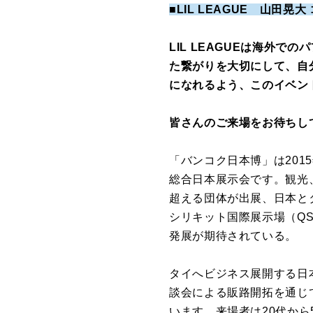
■LIL LEAGUE 山田晃大
LIL LEAGUEは海外
た繋がりを大切にして、自
になれるよう、このイベン
皆さんのご来場をお待ちし
「バンコク日本博」は201
総合日本展示会です。観光
超える団体が出展、日本と
シリキット国際展示場（Q
発展が期待されている。
タイへビジネス展開する日
談会による販路開拓を通じ
います。来場者は20代か