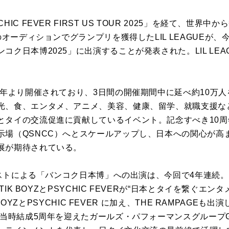
C FEVER FIRST US TOUR 2025」を経て、世界中
のオーディションでグランプリを獲得したLIL LEAGUEが
コク日本博2025」に出演することが発表された。LIL LE
5年より開催されており、3日間の開催期間中に延べ約10万
光、食、エンタメ、アニメ、美容、健康、留学、就職支援など
とタイの交流促進に貢献しているイベント。記念すべき10
示場（QSNCC）へとスケールアップし、日本への関心が高
展が期待されている。
ティストによる「バンコク日本博」への出演は、今回で4年連続。
STIK BOYZとPSYCHIC FEVERが“日本とタイを繋ぐエ
K BOYZとPSYCHIC FEVER に加え、THE RAMPAG
、当時結成5周年を迎えたガールズ・パフォーマンスグループGi