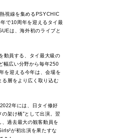
から熱視線を集めるPSYCHIC
、今年で10周年を迎えるタイ最
AGUEは、海外初のライブと
人を動員する、タイ最大級の
幅広い分野から毎年250
周年を迎える今年は、会場を
まる層をより広く取り込む
2022年には、日タイ修好
ンタメの架け橋”として出演。翌
Eも出演し、過去最大の観客動員を
rls²が初出演を果たすな