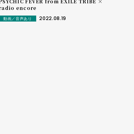
PSYCHIC FEVER from EXILE TRIBE ×
radio encore
2022.08.19
動画／音声あり