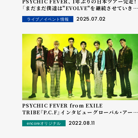
PSYCHIC FEVER、 1年ぶりの日本ツアー完走！
「まだまだ僕達は"EVOLVE"を継続させていき
す また、必ずお会いしましょう！」
2025.07.02
ライブ／イベント情報
PSYCHIC FEVER from EXILE
TRIBE『P.C.F』インタビュー――グローバル・アー
ィストを目指して集まった"Z世代"の7マイク
2022.08.11
encoreオリジナル