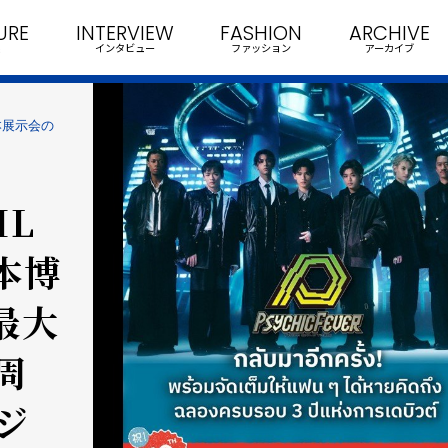
URE
INTERVIEW
FASHION
ARCHIVE
インタビュー
ファッション
アーカイブ
本展示会の
IL
日本博
最大
周
ジ