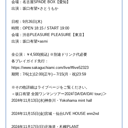
会場：名古屋SPADE BOX【愛知】
出演：坂口有望×さとうもか
日程：9月26日(木)
時間：OPEN 18:15 / START 19:00
会場：渋谷PLEASURE PLEASURE【東京】
出演：坂口有望×asmi
全公演：￥4,500(税込) ※別途ドリンク代必要
各プレイガイド先行：
https://www.sakaguchiami.com/live/#live52323
期間：7/6(土)12:00(正午)～7/15(月・祝)23:59
※その他詳細はライブページをご覧ください。
＜坂口有望 全国ワンマンツアー2024｢DA!DA!DA! tour｣＞
2024年11月13日(水)神奈川・Yokohama mint hall
2024年11月15日(金)宮城・仙台LIVE HOUSE enn2nd
2024年11月17日(日)北海道・札幌PLANT