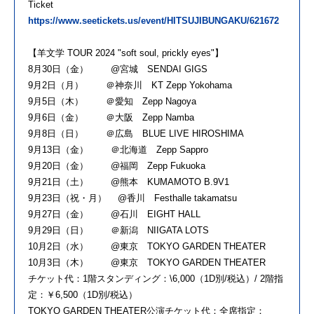
Ticket
https://www.seetickets.us/event/HITSUJIBUNGAKU/621672
【羊文学 TOUR 2024 "soft soul, prickly eyes"】
8月30日（金） @宮城 SENDAI GIGS
9月2日（月） ＠神奈川 KT Zepp Yokohama
9月5日（木） ＠愛知 Zepp Nagoya
9月6日（金） ＠大阪 Zepp Namba
9月8日（日） ＠広島 BLUE LIVE HIROSHIMA
9月13日（金） ＠北海道 Zepp Sappro
9月20日（金） @福岡 Zepp Fukuoka
9月21日（土） @熊本 KUMAMOTO B.9V1
9月23日（祝・月） @香川 Festhalle takamatsu
9月27日（金） @石川 EIGHT HALL
9月29日（日） ＠新潟 NIIGATA LOTS
10月2日（水） @東京 TOKYO GARDEN THEATER
10月3日（木） @東京 TOKYO GARDEN THEATER
チケット代：1階スタンディング：\6,000（1D別/税込）/ 2階指
定：￥6,500（1D別/税込）
TOKYO GARDEN THEATER公演チケット代：全席指定：