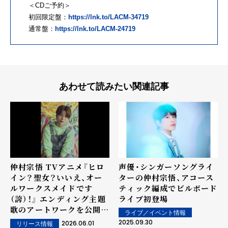
＜CDご予約＞
初回限定盤：
https://lnk.to/LACM-34719
通常盤：
https://lnk.to/LACM-24719
あわせて読みたい関連記事
仲村宗悟 TVアニメ『ヒロ
声優・シンガーソングライ
イン？聖女？いいえ、オー
ターの仲村宗悟、アコース
ルワークスメイドです
ティック編成でビルボード
（誇）！』 エンディング主題
ライブ初登場
歌のアートワークを公開
ライブ／イベント情報
本人コメントが到着
2025.09.30
2026.06.01
リリース情報