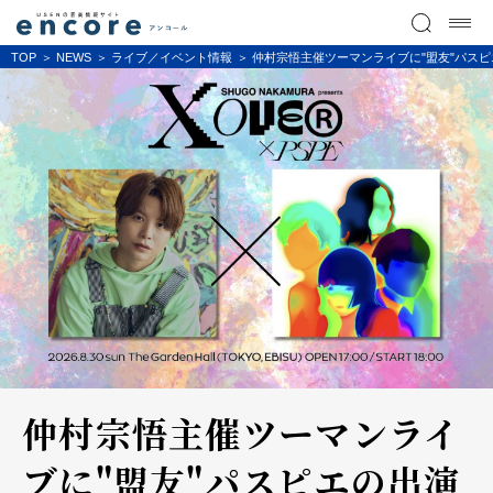
TOP
NEWS
ライブ／イベント情報
仲村宗悟主催ツーマンライブに"盟友"パス
仲村宗悟主催ツーマンライ
ブに"盟友"パスピエの出演