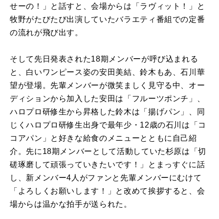
せーの！」と話すと、会場からは「ラヴィット！」と
牧野がたびたび出演していたバラエティ番組での定番
の流れが飛び出す。
そして先日発表された18期メンバーが呼び込まれる
と、白いワンピース姿の安田美結、鈴木もあ、石川華
望が登場。先輩メンバーが微笑ましく見守る中、オー
ディションから加入した安田は「フルーツポンチ」、
ハロプロ研修生から昇格した鈴木は「揚げパン」、同
じくハロプロ研修生出身で最年少・12歳の石川は「コ
コアパン」と好きな給食のメニューとともに自己紹
介。先に18期メンバーとして活動していた杉原は「切
磋琢磨して頑張っていきたいです！」とまっすぐに話
し、新メンバー4人がファンと先輩メンバーにむけて
「よろしくお願いします！」と改めて挨拶すると、会
場からは温かな拍手が送られた。