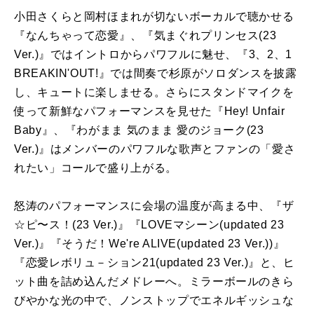
小田さくらと岡村ほまれが切ないボーカルで聴かせる
『なんちゃって恋愛』、『気まぐれプリンセス(23
Ver.)』ではイントロからパワフルに魅せ、『3、2、1
BREAKIN'OUT!』では間奏で杉原がソロダンスを披露
し、キュートに楽しませる。さらにスタンドマイクを
使って新鮮なパフォーマンスを見せた『Hey! Unfair
Baby』、『わがまま 気のまま 愛のジョーク(23
Ver.)』はメンバーのパワフルな歌声とファンの「愛さ
れたい」コールで盛り上がる。
怒涛のパフォーマンスに会場の温度が高まる中、『ザ
☆ピ〜ス！(23 Ver.)』『LOVEマシーン(updated 23
Ver.)』『そうだ！We're ALIVE(updated 23 Ver.))』
『恋愛レボリュ－ション21(updated 23 Ver.)』と、ヒ
ット曲を詰め込んだメドレーへ。ミラーボールのきら
びやかな光の中で、ノンストップでエネルギッシュな