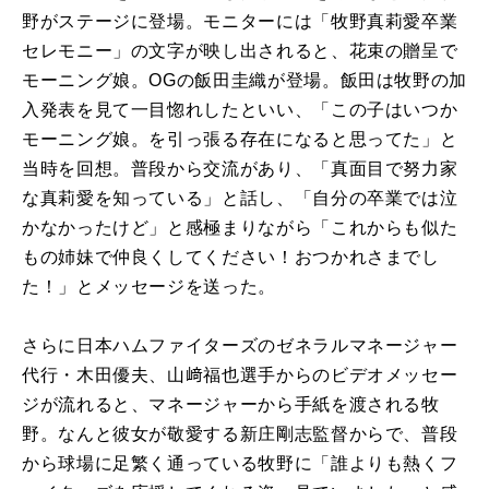
野がステージに登場。モニターには「牧野真莉愛卒業
セレモニー」の文字が映し出されると、花束の贈呈で
モーニング娘。OGの飯田圭織が登場。飯田は牧野の加
入発表を見て一目惚れしたといい、「この子はいつか
モーニング娘。を引っ張る存在になると思ってた」と
当時を回想。普段から交流があり、「真面目で努力家
な真莉愛を知っている」と話し、「自分の卒業では泣
かなかったけど」と感極まりながら「これからも似た
もの姉妹で仲良くしてください！おつかれさまでし
た！」とメッセージを送った。
さらに日本ハムファイターズのゼネラルマネージャー
代行・木田優夫、山﨑福也選手からのビデオメッセー
ジが流れると、マネージャーから手紙を渡される牧
野。なんと彼女が敬愛する新庄剛志監督からで、普段
から球場に足繁く通っている牧野に「誰よりも熱くフ