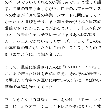
のペースで歩いてくれるのが楽しみです」と優しく話
す。同期の野中も涙しながら、自身のパフォーマンス
への参加が「真莉愛の卒業コンサートに間に合ってよ
かった」と喜びを語り、また加入発表がされた日本武
道館でやりたかったことがあるとステージ中央へ向か
うと、牧野のキャッチフレーズ「まりあんLOVEり
ん！」を二人でかわいらしくポーズ。そして「この先
の真莉愛の舞台が、さらに自由でキラキラしたもので
ありますように」と抱き合った。
そして、最後に披露されたのは『ENDLESS SKY』。
ここまで培った経験を自信に変え、それぞれの未来へ
と羽ばたく背中をお互いに押すかのように、まばゆい
笑顔で本編を締めくくった。
ファンからの「真莉愛」コールを受け、『モーニング
コーヒー』をオマージュしたドレスを身にまとった牧