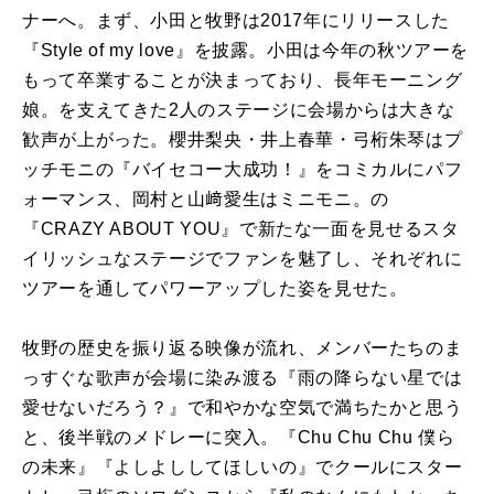
ナーへ。まず、小田と牧野は2017年にリリースした
『Style of my love』を披露。小田は今年の秋ツアーを
もって卒業することが決まっており、長年モーニング
娘。を支えてきた2人のステージに会場からは大きな
歓声が上がった。櫻井梨央・井上春華・弓桁朱琴はプ
ッチモニの『バイセコー大成功！』をコミカルにパフ
ォーマンス、岡村と山﨑愛生はミニモニ。の
『CRAZY ABOUT YOU』で新たな一面を見せるスタ
イリッシュなステージでファンを魅了し、それぞれに
ツアーを通してパワーアップした姿を見せた。
牧野の歴史を振り返る映像が流れ、メンバーたちのま
っすぐな歌声が会場に染み渡る『雨の降らない星では
愛せないだろう？』で和やかな空気で満ちたかと思う
と、後半戦のメドレーに突入。『Chu Chu Chu 僕ら
の未来』『よしよししてほしいの』でクールにスター