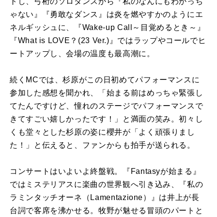
トし、弓桁のソロダンスから『私のなんにもわかっち
ゃない』『勇敢なダンス』は炎を燃やすかのようにエ
ネルギッシュに、『Wake-up Call～目覚めるとき～』
『What is LOVE？(23 Ver.)』ではラップやコールでヒ
ートアップし、会場の温度も最高潮に。
続くMCでは、杉原がこの日初めてパフォーマンスに
参加した感想を聞かれ、「始まる前はめっちゃ緊張し
てたんですけど、憧れのステージでパフォーマンスで
きてすごい嬉しかったです！」と満面の笑み。初々し
くも堂々とした杉原の姿に櫻井が「よく頑張りまし
た！」と伝えると、ファンからも拍手が送られる。
コンサートはいよいよ終盤戦。『Fantasyが始まる』
ではミステリアスに楽曲の世界観へ引き込み、『私の
ラミンタッチオーネ（Lamentazione）』は井上が長
台詞で客席を沸かせる。牧野が魅せる冒頭のパートと