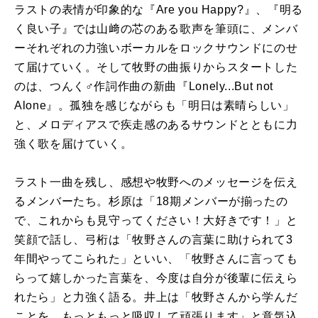
ラストの表情が印象的な『Are you Happy?』、『明る
く良い子』では山﨑の芯のある歌声を筆頭に、メンバ
ーそれぞれの力強いボーカルをロックサウンドにのせ
て届けていく。そして牧野の曲振りからスタートした
のは、つんく♂作詞作曲の新曲『Lonely...But not
Alone』。孤独を感じながらも「明日は素晴らしい」
と、メロディアスで疾走感のあるサウンドとともに力
強く歌を届けていく。
ラスト一曲を残し、感想や牧野へのメッセージを伝え
るメンバーたち。杉原は「18期メンバーが揃ったの
で、これからも見守ってください！大好きです！」と
笑顔で話し、弓桁は「牧野さんの言葉に助けられて3
年間やってこられた」といい、「牧野さんに言っても
らって嬉しかった言葉を、今度は自分が後輩に伝えら
れたら」と力強く語る。井上は「牧野さんから学んだ
ことを、もっともっと吸収して頑張ります」と意気込