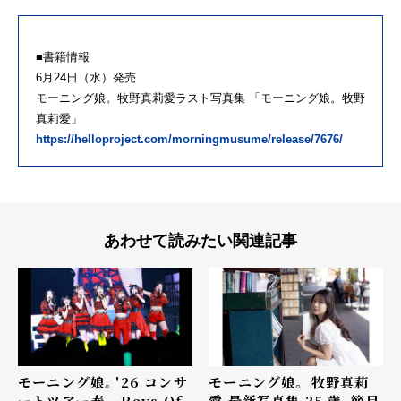
■書籍情報
6月24日（水）発売
モーニング娘。牧野真莉愛ラスト写真集 「モーニング娘。牧野
真莉愛」
https://helloproject.com/morningmusume/release/7676/
あわせて読みたい関連記事
モーニング娘。 牧野真莉
モーニング娘。'26 コンサ
愛 最新写真集 25 歳、節目
ートツアー春 - Rays Of