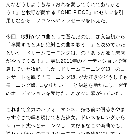
んなどうしようもねェおれを愛してくれてありがと
う！」と牧野が愛する『ONE PIECE』のセリフを引
用しながら、ファンへのメッセージを伝えた。
今回、牧野がソロ曲として選んだのは、加入当初から
「卒業するときは絶対この曲を歌う！」と決めていた
という、ドリームモーニング娘。の『あっと驚く未来
がやってくる！』。実は2011年のオーディションで落
選していた牧野。しかしドリームモーニング娘。のコ
ンサートを観て「モーニング娘｡が大好き♡どうしても
モーニング娘｡になりたい！」と決意を新たにし、翌年
のオーディションを受けたことが今に繋がっていた。
これまで全力のパフォーマンス、持ち前の明るさやま
っすぐさで輝き続けてきた彼女。ドレスをロングから
ショート丈へとチェンジし、大好きなこの楽曲でも、
溢れんばかりのエネルギーでファンを笑顔にしてい