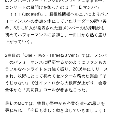
のメンバーカラー・ピンクのペンライトに染まる中、
コンサートの幕開けを飾ったのは『THE マンパワ
ー！！！(updated)』。腰椎椎間板ヘルニアによりパフ
ォーマンスへの参加を休止していたリーダーの野中美
希、3月に加入が発表された新メンバーの杉原明紗も
初めてパフォーマンスに参加し、一曲目から熱く盛り
上がっていく。
2曲目の『One・Two・Three(23 Ver.)』では、メンバ
ーのパフォーマンスに呼応するかのようにファンもカ
ラフルなペンライトを力強く振り、2016年にリリース
され、牧野にとって初めてセンターを務めた楽曲『そ
うじゃない』ではイントロから大歓声が上がり、会場
全体から「真莉愛」コールが巻き起こった。
最初のMCでは、牧野が野中から卒業公演への思いを
尋ねられ、「今日も楽しく動き出していきましょう！