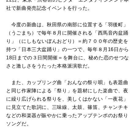
社で新曲発売記念イベントを行った。
今度の新曲は、秋田県の南部に位置する「羽後町」
（うごまち）で毎年８月に開催される「西馬音内盆踊
り」（にしもないぼんおどり）＝約７００年の歴史を
持つ「日本三大盆踊り」の一つで、毎年８月16日から
18日までの３日間開催＝を舞台に、秘めた恋のせつな
さと激しさをうたった本格派演歌だ。
また、カップリング曲「おんなの祭り唄」も表題曲
と同じ作家陣による「祭り」を題材にした楽曲で、夜
に繰り広げられる祭りを、美しくはかない「一夜花」
に見立てた歌詞に、三味線、太鼓、篠笛、チャンチキ
などの和楽器が賑やかに乗ったアップテンポのお祭り
ソングだ。