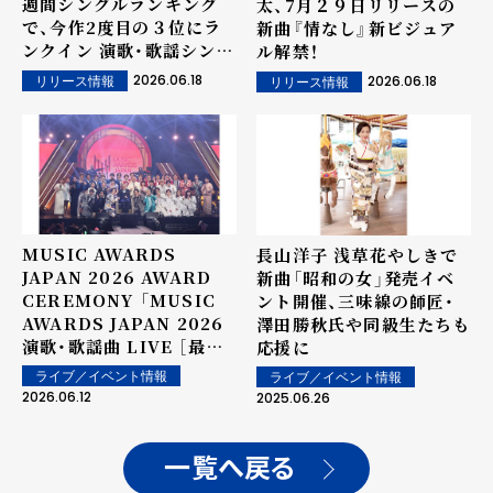
週間シングルランキング
太、7月２９日リリースの
で、今作2度目の３位にラ
新曲『情なし』新ビジュア
ンクイン 演歌・歌謡シング
ル解禁！
ルランキングでは２度目の
2026.06.18
2026.06.18
リリース情報
リリース情報
１位獲得! Music Video
も、YouTubeにて200万
回視聴を突破！
MUSIC AWARDS
長山洋子 浅草花やしきで
JAPAN 2026 AWARD
新曲「昭和の女」発売イベ
CEREMONY 「MUSIC
ント開催、三味線の師匠・
AWARDS JAPAN 2026
澤田勝秋氏や同級生たちも
演歌・歌謡曲 LIVE ［最優
応援に
秀演歌・歌謡曲 楽曲賞 授
ライブ／イベント情報
ライブ／イベント情報
賞式］」、開催！ 最優秀演
2026.06.12
2025.06.26
歌・歌謡曲楽曲賞は
SHOW-WA&MATSURI
の「僕らの口笛」！
一覧へ戻る