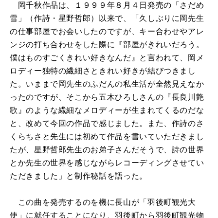
岡千秋作品は、１９９９年８月４日発売の「さだめ
雪」（作詩・星野哲郎）以来で、「久しぶりに岡先生
の仕事部屋でお会いしたのですが、キー合わせやアレ
ンジの打ち合わせをした際に『部屋がきれいだろう。
僕はものすごくきれい好きなんだ』と言われて、岡メ
ロディー独特の繊細さときれい好きが結びつきまし
た。いままで岡先生のふだんの私生活が全然見えなか
ったのですが、そこから五木ひろしさんの『長良川艶
歌』のような繊細なメロディーが生まれてくるのだな
と、改めて今回の作品で感じました。また、作詩のさ
くらちさと先生には初めて作品を書いていただきまし
たが、星野哲郎先生のお弟子さんだそうで、詩の世界
とか先生の世界を感じながらレコーディングさせてい
ただきました」と制作秘話を語った。
この曲を発売するのを機に長山が「羽後町観光大
使」に就任することになり、羽後町から羽後町観光物