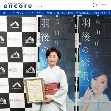
TOP
NEWS
ライブ／イベント情報
長山洋子新曲「羽後の恋唄」発売記念イベン