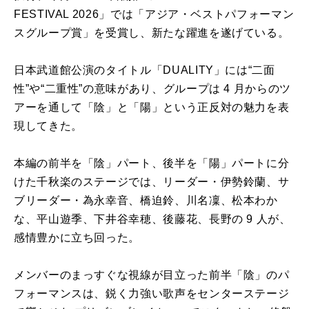
FESTIVAL 2026」では「アジア・ベストパフォーマン
スグループ賞」を受賞し、新たな躍進を遂げている。
日本武道館公演のタイトル「DUALITY」には“二面
性”や“二重性”の意味があり、グループは 4 月からのツ
アーを通して「陰」と「陽」という正反対の魅力を表
現してきた。
本編の前半を「陰」パート、後半を「陽」パートに分
けた千秋楽のステージでは、リーダー・伊勢鈴蘭、サ
ブリーダー・為永幸音、橋迫鈴、川名凜、松本わか
な、平山遊季、下井谷幸穂、後藤花、長野の 9 人が、
感情豊かに立ち回った。
メンバーのまっすぐな視線が目立った前半「陰」のパ
フォーマンスは、鋭く力強い歌声をセンターステージ