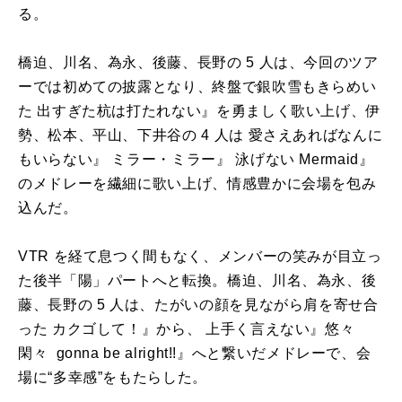
る。
橋迫、川名、為永、後藤、長野の 5 人は、今回のツア
ーでは初めての披露となり、終盤で銀吹雪もきらめい
た 出すぎた杭は打たれない』を勇ましく歌い上げ、伊
勢、松本、平山、下井谷の 4 人は 愛さえあればなんに
もいらない』 ミラー・ミラー』 泳げない Mermaid』
のメドレーを繊細に歌い上げ、情感豊かに会場を包み
込んだ。
VTR を経て息つく間もなく、メンバーの笑みが目立っ
た後半「陽」パートへと転換。橋迫、川名、為永、後
藤、長野の 5 人は、たがいの顔を見ながら肩を寄せ合
った カクゴして！』から、 上手く言えない』悠々
閑々 gonna be alright!!』へと繋いだメドレーで、会
場に“多幸感”をもたらした。