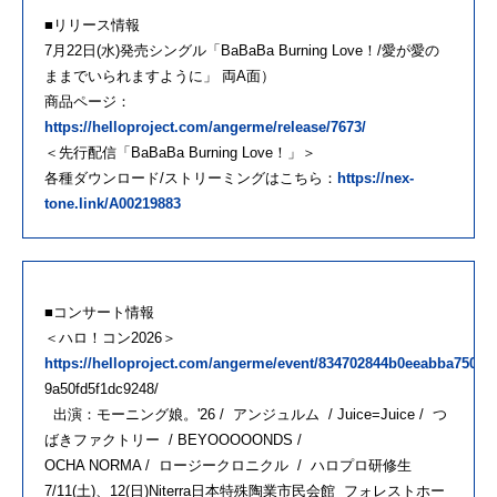
■リリース情報
7月22日(水)発売シングル「BaBaBa Burning Love！/愛が愛の
ままでいられますように」 両A面）
商品ページ：
https://helloproject.com/angerme/release/7673/
＜先行配信「BaBaBa Burning Love！」＞
各種ダウンロード/ストリーミングはこちら：
https://nex-
tone.link/A00219883
■コンサート情報
＜ハロ！コン2026＞
https://helloproject.com/angerme/event/834702844b0eeabba7501
9a50fd5f1dc9248/
出演：モーニング娘。'26 / アンジュルム / Juice=Juice / つ
ばきファクトリー / BEYOOOOONDS /
OCHA NORMA / ロージークロニクル / ハロプロ研修生
7/11(土)、12(日)Niterra日本特殊陶業市民会館 フォレストホー