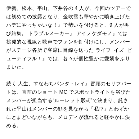
伊勢、松本、平山、下井谷の 4 人が、今回のツアーで
は初めての披露となり、金吹雪も華やかに噴き上げた
ハデにやっちゃいな！』で勢いを付けると、9 人が再
び結集。 トラブルメーカー』 アイノケダモノ』では
挑発的な視線と歌声でファンを釘付けにし、メンバー
がステージ各所で客席に目線を送った ライフ イズ ビ
ューティフル！』では、各々が個性豊かに愛嬌をふり
まいた。
続く 人生、すなわちパンタ・レイ』冒頭のセリフパー
トは、直前のショート MC でスポットライトを浴びた
メンバーが担当する“ルーレット形式”で決まり、託さ
れた平山はメンバーの顔を見ながら「私!?」とわずか
にとまどいながらも、メロディが流れると軽やかに決
める。