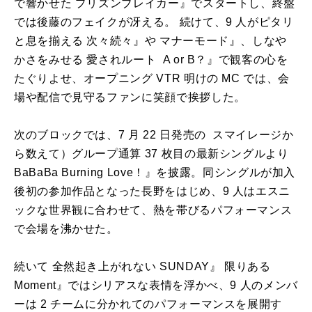
で響かせた プリズンブレイカー』でスタートし、終盤
では後藤のフェイクが冴える。 続けて、9 人がピタリ
と息を揃える 次々続々』や マナーモード』、しなや
かさをみせる 愛されルート A or B？』で観客の心を
たぐりよせ、オープニング VTR 明けの MC では、会
場や配信で見守るファンに笑顔で挨拶した。
次のブロックでは、7 月 22 日発売の スマイレージか
ら数えて）グループ通算 37 枚目の最新シングルより
BaBaBa Burning Love！』を披露。同シングルが加入
後初の参加作品となった長野をはじめ、9 人はエスニ
ックな世界観に合わせて、熱を帯びるパフォーマンス
で会場を沸かせた。
続いて 全然起き上がれない SUNDAY』 限りある
Moment』ではシリアスな表情を浮かべ、9 人のメンバ
ーは 2 チームに分かれてのパフォーマンスを展開す