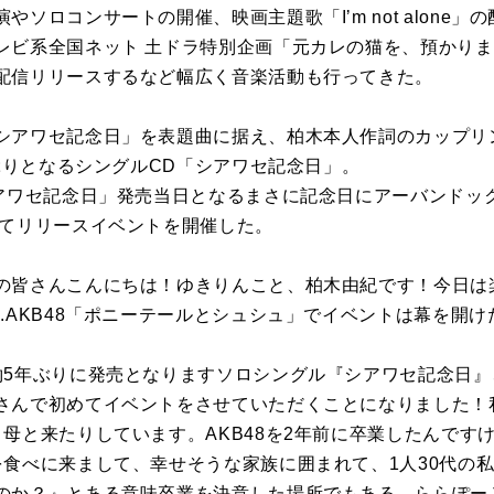
ソロコンサートの開催、映画主題歌「Iʼm not alone
レビ系全国ネット 土ドラ特別企画「元カレの猫を、預かり
配信リリースするなど幅広く音楽活動も行ってきた。
アワセ記念日」を表題曲に据え、柏木本人作詞のカップリング
年ぶりとなるシングルCD「シアワセ記念日」。
アワセ記念日」発売当日となるまさに記念日にアーバンドック
にてリリースイベントを開催した。
の皆さんこんにちは！ゆきりんこと、柏木由紀です！今日は
.AKB48「ポニーテールとシュシュ」でイベントは幕を開け
約5年ぶりに発売となりますソロシングル『シアワセ記念日
さんで初めてイベントをさせていただくことになりました！
母と来たりしています。AKB48を2年前に卒業したんです
を食べに来まして、幸せそうな家族に囲まれて、1人30代の
のか？』とある意味卒業を決意した場所でもある、ららぽー