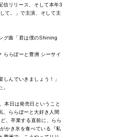
」の配信リリース、そして本年3
まして。」で主演、そして主
曲「君は僕のShining
 ららぽーと豊洲 シーサイ
楽しんでいきましょう！」
た。
』、本日は発売日ということ
私、ららぽーと大好き人間
けど、卒業する直前に、らら
私がかき氷を食べている『私
と豊洲で、こうやってリリ