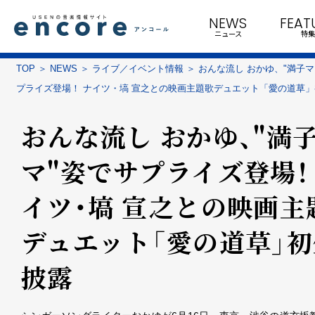
NEWS
FEAT
ニュース
特集
TOP
NEWS
ライブ／イベント情報
おんな流し おかゆ、"満子マ
プライズ登場！ ナイツ・塙 宣之との映画主題歌デュエット「愛の道草
おんな流し おかゆ、"満
マ"姿でサプライズ登場！
イツ・塙 宣之との映画主
デュエット「愛の道草」初
披露