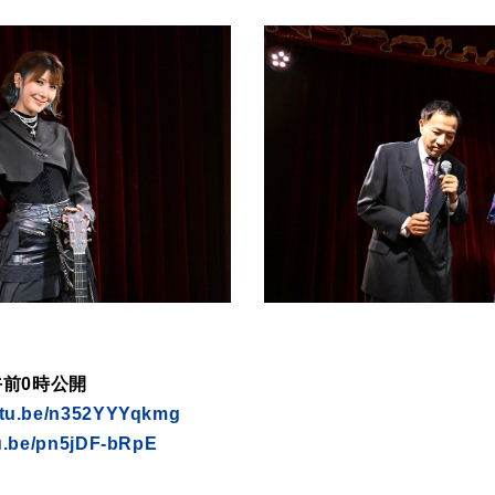
午前0時公開
outu.be/n352YYYqkmg
tu.be/pn5jDF-bRpE