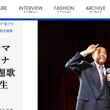
URE
INTERVIEW
FASHION
ARCHIVE
インタビュー
ファッション
アーカイブ
マ"姿でサ
」初生披露
子マ
 ナ
題歌
生