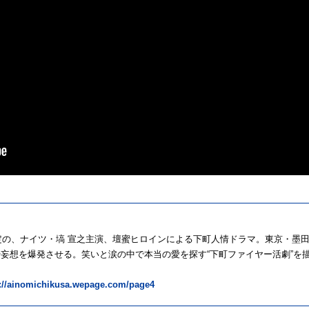
予定の、ナイツ・塙 宣之主演、壇蜜ヒロインによる下町人情ドラマ。東京・墨
妄想を爆発させる。笑いと涙の中で本当の愛を探す“下町ファイヤー活劇”を
s://ainomichikusa.wepage.com/page4