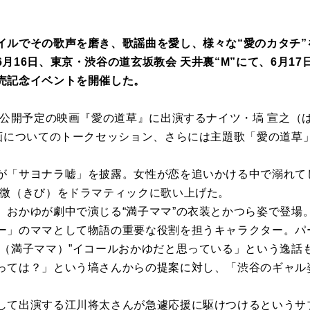
イルでその歌声を磨き、歌謡曲を愛し、様々な“愛のカタチ”
月16日、東京・渋谷の道玄坂教会 天井裏“M”にて、6月1
売記念イベントを開催した。
冬公開予定の映画『愛の道草』に出演するナイツ・塙 宣之（
映画についてのトークセッション、さらには主題歌「愛の道草
が「サヨナラ嘘」を披露。女性が恋を追いかける中で溺れてし
機微（きび）をドラマティックに歌い上げた。
、おかゆが劇中で演じる“満子ママ”の衣装とかつら姿で登場
ー」のママとして物語の重要な役割を担うキャラクター。パー
れ（満子ママ）”イコールおかゆだと思っている」という逸話
っては？」という塙さんからの提案に対し、「渋谷のギャル
して出演する江川将太さんが急遽応援に駆けつけるというサ