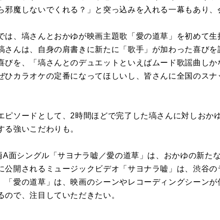
ら邪魔しないでくれる？」と突っ込みを入れる一幕もあり、
では、塙さんとおかゆが映画主題歌「愛の道草」を初めて生
塙さんは、自身の肩書きに新たに「歌手」が加わった喜びを
喜びを、「塙さんとのデュエットといえばムード歌謡曲しか
ぜひカラオケの定番になってほしいし、皆さんに全国のスナ
エピソードとして、2時間ほどで完了した塙さんに対しおか
する強いこだわりも。
る両A面シングル「サヨナラ嘘／愛の道草」は、おかゆの新た
に公開されるミュージックビデオ「サヨナラ嘘」は、渋谷の
、「愛の道草」は、映画のシーンやレコーディングシーンが
るので、注目していただきたい。