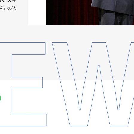
会 天井
道草」の発