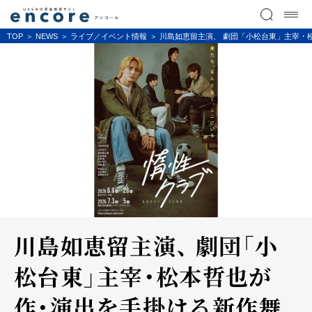
TOP
NEWS
ライブ／イベント情報
川島如恵留主演、 劇団「小松台東」主宰・
川島如恵留主演、 劇団「小
松台東」主宰・松本哲也が
作・演出を手掛ける新作舞