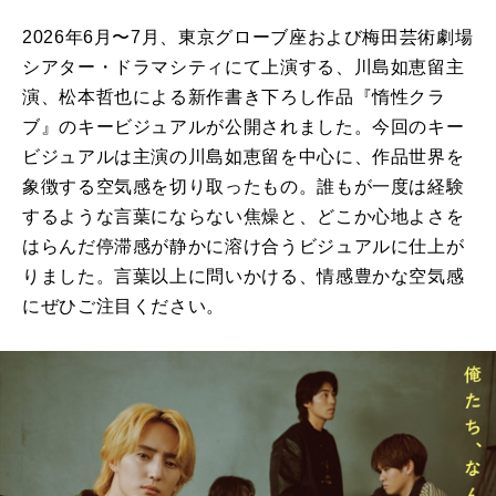
2026年6月〜7月、東京グローブ座および梅田芸術劇場
シアター・ドラマシティにて上演する、川島如恵留主
演、松本哲也による新作書き下ろし作品『惰性クラ
ブ』のキービジュアルが公開されました。今回のキー
ビジュアルは主演の川島如恵留を中心に、作品世界を
象徴する空気感を切り取ったもの。誰もが一度は経験
するような言葉にならない焦燥と、どこか心地よさを
はらんだ停滞感が静かに溶け合うビジュアルに仕上が
りました。言葉以上に問いかける、情感豊かな空気感
にぜひご注目ください。