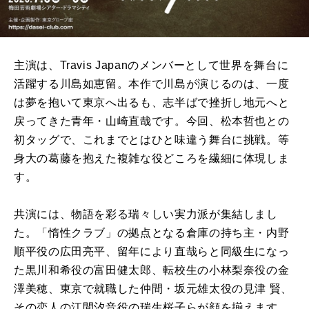
主演は、Travis Japanのメンバーとして世界を舞台に
活躍する川島如恵留。本作で川島が演じるのは、一度
は夢を抱いて東京へ出るも、志半ばで挫折し地元へと
戻ってきた青年・山崎直哉です。今回、松本哲也との
初タッグで、これまでとはひと味違う舞台に挑戦。等
身大の葛藤を抱えた複雑な役どころを繊細に体現しま
す。
共演には、物語を彩る瑞々しい実力派が集結しまし
た。「惰性クラブ」の拠点となる倉庫の持ち主・内野
順平役の広田亮平、留年により直哉らと同級生になっ
た黒川和希役の富田健太郎、転校生の小林梨奈役の金
澤美穂、東京で就職した仲間・坂元雄太役の見津 賢、
その恋⼈の江間汐⾳役の瑞生桜子らが顔を揃えます。