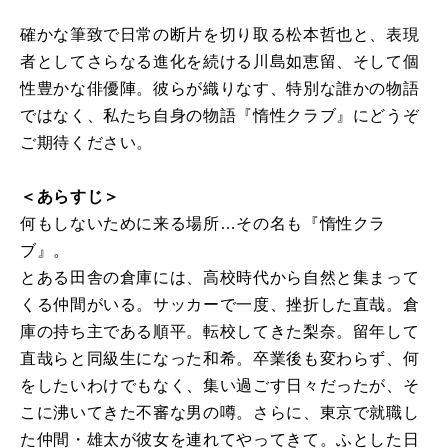
確かな筆致で日常の断片を切り取る松本哲也と、表現
者としてさらなる進化を続ける川島如恵留、そして個
性豊かな俳優陣。彼らが織りなす、特別な誰かの物語
ではなく、私たち自身の物語『惰性クラブ』にどうぞ
ご期待ください。
＜あらすじ＞
何もしないために来る場所…その名も『惰性クラ
ブ』。
とある田舎の倉庫には、高校時代から自然と集まって
くる仲間がいる。サッカーで一度、挫折した直哉。倉
庫の持ち主である順平。転校してきた梨奈。留年して
直哉らと同級生になった和希。卒業後も変わらず、何
をしたいわけでもなく、集い過ごす日々だったが、そ
こに沸いてきた不審な男の噂。さらに、東京で就職し
た仲間・雄太が彼女を連れてやってきて。ふとした日