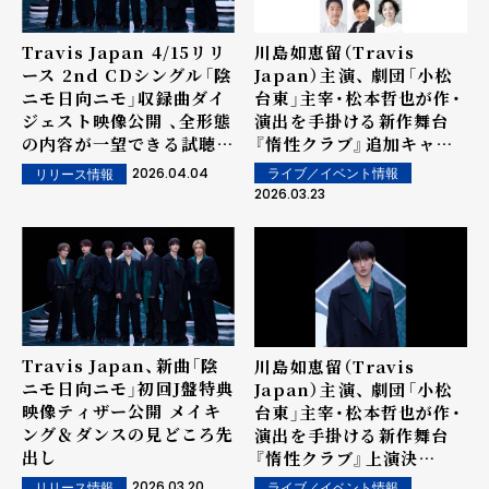
Travis Japan 4/15リリ
川島如恵留（Travis
ース 2nd CDシングル「陰
Japan）主演、 劇団「小松
ニモ日向ニモ」収録曲ダイ
台東」主宰・松本哲也が作・
ジェスト映像公開 、全形態
演出を手掛ける新作舞台
の内容が一望できる試聴映
『惰性クラブ』追加キャス
像に
ト発表！
2026.04.04
ライブ／イベント情報
リリース情報
2026.03.23
Travis Japan、新曲「陰
川島如恵留（Travis
ニモ日向ニモ」初回J盤特典
Japan）主演、 劇団「⼩松
映像ティザー公開 メイキ
台東」主宰・松本哲也が作・
ング＆ダンスの見どころ先
演出を⼿掛ける新作舞台
出し
『惰性クラブ』上演決
定︕︕
2026.03.20
リリース情報
ライブ／イベント情報