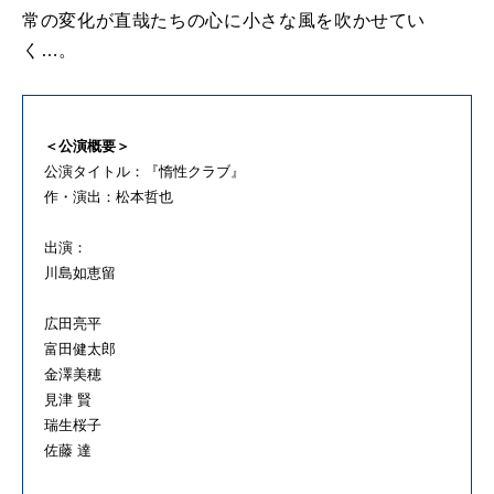
常の変化が直哉たちの心に小さな風を吹かせてい
く…。
＜公演概要＞
公演タイトル：『惰性クラブ』
作・演出：松本哲也
出演：
川島如恵留
広田亮平
富田健太郎
金澤美穂
見津 賢
瑞生桜子
佐藤 達