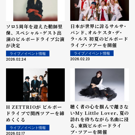
日本が世界に誇るサルサ・
ソロ5周年を迎えた鞘師里
バンド、オルケスタ・デ・
保、 スペシャル・ゲスト出
ラ・ルス 初夏のビルボード
演のビルボードライブ公演
ライブ・ツアーを開催
が決定
ライブ／イベント情報
ライブ／イベント情報
2026.02.23
2026.02.24
聴く者の心を掴んで離さな
H ZETTRIOが ビルボー
いMy Little Lover、夏の
ドライブで関西ツアーを締
訪れを待ちながら名曲に浸
めくくる
る、東阪ビルボードライ
ライブ／イベント情報
ブ・ツアーを開催
2026.02.17