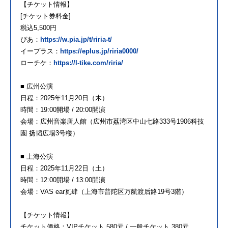
【チケット情報】
[チケット券料金]
税込5,500円
ぴあ：
https://w.pia.jp/t/riria-t/
イープラス：
https://eplus.jp/riria0000/
ローチケ：
https://l-tike.com/riria/
■ 広州公演
日程：2025年11月20日（木）
時間：19:00開場 / 20:00開演
会場：広州音楽唐人館（広州市荔湾区中山七路333号1906科技
園 扬韬広場3号楼）
■ 上海公演
日程：2025年11月22日（土）
時間：12:00開場 / 13:00開演
会場：VAS ear瓦肆（上海市普陀区万航渡后路19号3階）
【チケット情報】
チケット価格：VIPチケット 580元 / 一般チケット 380元