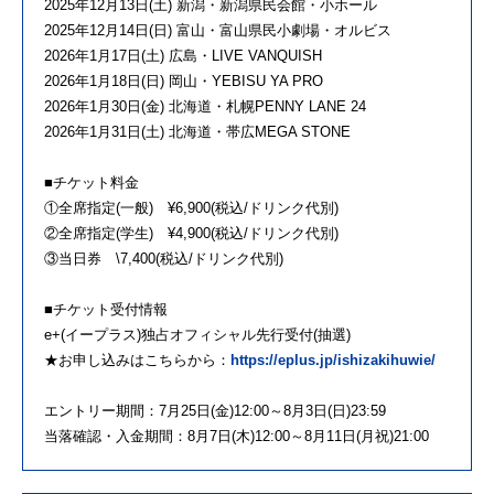
2025年12⽉13⽇(⼟) 新潟・新潟県⺠会館・⼩ホール
2025年12⽉14⽇(⽇) 富⼭・富⼭県⺠⼩劇場・オルビス
2026年1⽉17⽇(⼟) 広島・LIVE VANQUISH
2026年1⽉18⽇(⽇) 岡⼭・YEBISU YA PRO
2026年1⽉30⽇(⾦) 北海道・札幌PENNY LANE 24
2026年1⽉31⽇(⼟) 北海道・帯広MEGA STONE
■チケット料金
①全席指定(一般) ¥6,900(税込/ドリンク代別)
②全席指定(学生) ¥4,900(税込/ドリンク代別)
③当日券 \7,400(税込/ドリンク代別)
■チケット受付情報
e+(イープラス)独占オフィシャル先行受付(抽選)
★お申し込みはこちらから：
https://eplus.jp/ishizakihuwie/
エントリー期間：7月25日(金)12:00～8月3日(日)23:59
当落確認・入金期間：8月7日(木)12:00～8月11日(月祝)21:00