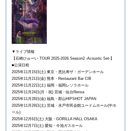
▼ライブ情報
【⽯崎ひゅーい TOUR 2025-2026 Season2 -Acoustic Set-】
■公演⽇程
2025年11⽉15⽇(⼟) 東京・恵⽐寿ザ・ガーデンホール
2025年11⽉21⽇(⾦) 熊本・Restaurant Bar CIB
2025年11⽉22⽇(⼟) 福岡・福岡レソラホール
2025年11⽉24⽇(⽉・祝) 宮城・仙台Rensa
2025年11⽉28⽇(⾦) 福島・郡⼭HIPSHOT JAPAN
2025年11⽉29⽇(⼟) 茨城・⽔⼾市⺠会館ユードムホール(中ホ
ール)
2025年12⽉6⽇(⼟) ⼤阪・GORILLA HALL OSAKA
2025年12⽉7⽇(⼟) 愛知・今池ガスホール