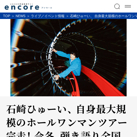
TOP
NEWS
ライブ／イベント情報
石崎ひゅーい、 自身最大規模のホールワン
石崎ひゅーい、 自身最大規
模のホールワンマンツアー
完走！ 今冬、弾き語り全国