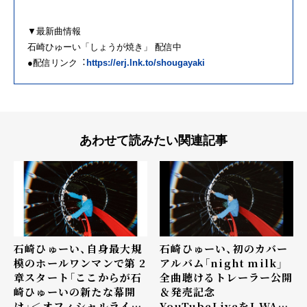
▼最新曲情報
⽯崎ひゅーい「しょうが焼き」 配信中
●配信リンク︓
https://erj.lnk.to/shougayaki
あわせて読みたい関連記事
石崎ひゅーい、⾃⾝最⼤規
石崎ひゅーい、初のカバー
模のホールワンマンで第 2
アルバム「night milk」
章スタート「ここからが⽯
全曲聴けるトレーラー公開
崎ひゅーいの新たな幕開
＆発売記念
け」＜オフィシャルライブ
YouTubeLiveをJ-WAVE