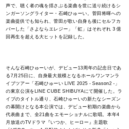
声で、聴く者の魂を揺さぶる楽曲を世に送り続けるシ
ンガーソングライター・⽯崎ひゅーい。菅⽥将暉への
楽曲提供でも知られ、菅⽥が歌い⾃⾝も後にセルフカ
バーした「さよならエレジー」「虹」はそれぞれ 3 億
回再⽣を超える⼤ヒットを記録した。
そんな⽯崎ひゅーいが、デビュー13周年の記念日であ
る7月25日に、自身最大規模となるホールワンマンラ
イブツアー「石崎ひゅーい LIVE 2025 - Season2 -」
の東京公演をLINE CUBE SHIBUYAにて開催した。ラ
イブのタイトル通り、石崎ひゅーいの新たなシーズン
の幕開けとなる本公演では、デビュー初期の楽曲から
代表曲まで、全21曲をエモーショナルに歌唱。本年4
月放送のTVドラマ『いつか、ヒーロー』主題歌