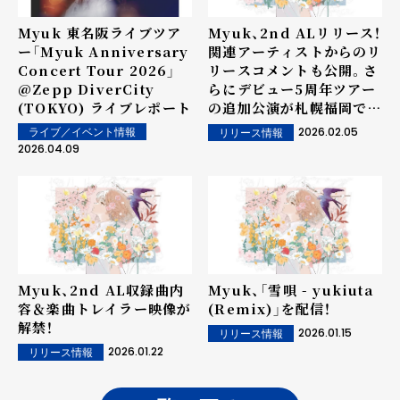
Myuk 東名阪ライブツア
Myuk、2nd ALリリース！
ー「Myuk Anniversary
関連アーティストからのリ
Concert Tour 2026」
リースコメントも公開。さ
@Zepp DiverCity
らにデビュー5周年ツアー
(TOKYO) ライブレポート
の追加公演が札幌福岡で決
定！
2026.02.05
ライブ／イベント情報
リリース情報
2026.04.09
Myuk、2nd AL収録曲内
Myuk、「雪唄 - yukiuta
容＆楽曲トレイラー映像が
(Remix)」を配信！
解禁！
2026.01.15
リリース情報
2026.01.22
リリース情報