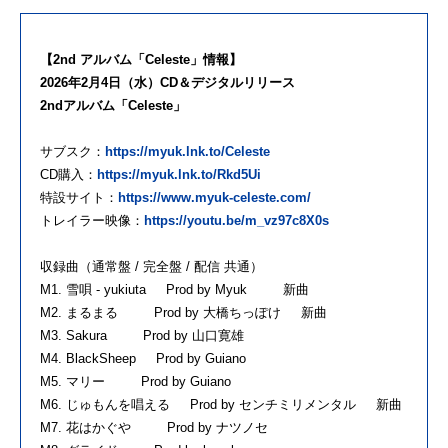
【2nd アルバム「Celeste」情報】
2026年2月4日（水）CD＆デジタルリリース
2ndアルバム「Celeste」
サブスク：
https://myuk.lnk.to/Celeste
CD購入：
https://myuk.lnk.to/Rkd5Ui
特設サイト：
https://www.myuk-celeste.com/
トレイラー映像：
https://youtu.be/m_vz97c8X0s
収録曲（通常盤 / 完全盤 / 配信 共通）
M1. 雪唄 - yukiuta Prod by Myuk 新曲
M2. まるまる Prod by 大橋ちっぽけ 新曲
M3. Sakura Prod by 山口寛雄
M4. BlackSheep Prod by Guiano
M5. マリー Prod by Guiano
M6. じゅもんを唱える Prod by センチミリメンタル 新曲
M7. 花はかぐや Prod by ナツノセ