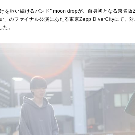
を歌い続けるバンド” moon dropが、自身初となる東名阪
 Tour」のファイナル公演にあたる東京Zepp DiverCity
した。