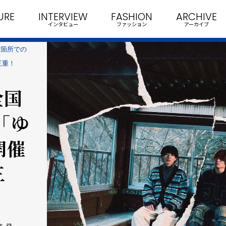
URE
INTERVIEW
FASHION
ARCHIVE
インタビュー
ファッション
アーカイブ
22箇所での
三重！
全国
「ゆ
開催
三