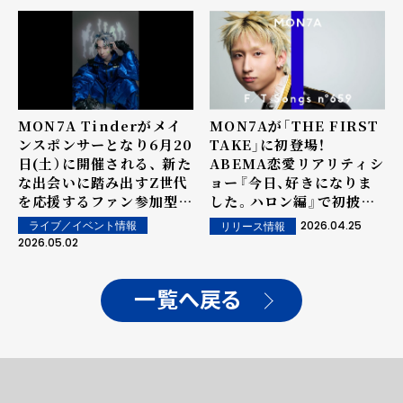
撮りでパフォーマンス！
MON7A Tinderがメイ
MON7Aが「THE FIRST
ンスポンサーとなり6月20
TAKE」に初登場！
日(土）に開催される、 新た
ABEMA恋愛リアリティシ
な出会いに踏み出すZ世代
ョー『今日、好きになりま
を応援するファン参加型イ
した。ハロン編』で初披露
ベント 「MATCH FES
し TikTok総再生回数1億
2026.04.25
ライブ／イベント情報
リリース情報
2026」に出演決定！ ブラ
回超えの究極のラブソング
2026.05.02
ンドムービー/ヴィジュア
「僕のかわい子ちゃん」を
ルを公開
一発撮りでパフォーマン
ス！
一覧へ戻る