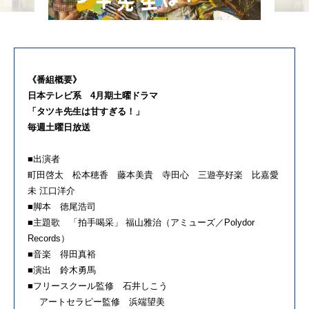
《番組概要》
日本テレビ系 4月期土曜ドラマ
「タツキ先生は甘すぎる！」
毎週土曜日放送
■出演者
町田啓太 松本穂香 藤本美貴 寺田心 三遊亭好楽 比嘉愛
未 江口洋介
■脚本 徳尾浩司
■主題歌 「拍手喝采」 福山雅治（アミューズ／Polydor
Records）
■音楽 得田真裕
■演出 鈴木勇馬
■フリースクール監修 石井しこう
アートセラピー監修 浜端望美