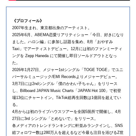
《プロフィール》
2007年生まれ、東京都出身のアーティスト。
2025年6月、ABEMA恋愛リアリティショー「今日、好きになり
ました。ハロン編」に参加し話題を集め、8月「おやすみ
Taxi」でアーティストデビュー。12月には初のファンミーティ
ングを Zepp Haneda にて開催し即日ソールドアウトとなっ
た。
2026年1月27日、メジャー1stシングル「TOGE TOGE」でユニ
バーサルミュージック/EMI Recordsよりメジャーデビュー。
3月7日には2ndシングル「僕のかわい子ちゃん」をリリース
し、Billboard JAPAN Music Charts「JAPAN Hot 100」で初登
場13位にチャートイン。TikTok総再生回数は1億回を超えてい
る。
4月からは初のライブハウスツアーを全国5箇所で開催し、4月
27日に3rd シングル「とめないで」をリリース。
各メディアのトレンドランキングに軒並みランクインし、SNS
総フォロワー数は280万人を超えるなど今最も注目を浴びるZ世