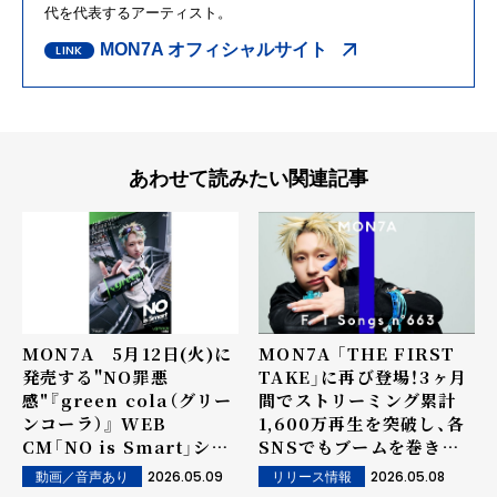
代を代表するアーティスト。
MON7A オフィシャルサイト
あわせて読みたい関連記事
MON7A 5月12日(火)に
MON7A 「THE FIRST
発売する"NO罪悪
TAKE」に再び登場！3ヶ月
感"『green cola（グリー
間でストリーミング累計
ンコーラ）』 WEB
1,600万再生を突破し、各
CM「NO is Smart」シリ
SNSでもブームを巻き起
ーズに出演！
こしたインディーデビュー
2026.05.09
2026.05.08
動画／音声あり
リリース情報
曲「おやすみTaxi」を一発