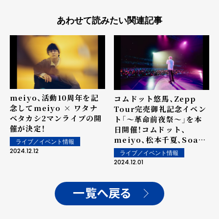
あわせて読みたい関連記事
meiyo、活動10周年を記
コムドット悠馬、Zepp
念してmeiyo × ワタナ
Tour完売御礼記念イベン
ベタカシ2マンライブの開
ト「〜革命前夜祭〜」を本
催が決定！
日開催！コムドット、
meiyo、松本千夏、Soala
ライブ／イベント情報
がゲストで登場した豪華ス
2024.12.12
ライブ／イベント情報
テージにファン歓喜！
2024.12.01
一覧へ戻る