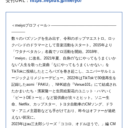
受付URL：
https://eplus.jp/meiyo/
＜meiyoプロフィール＞---------------------------------------------------------
------------
数々のバズソングを生み出す、令和のポップマエストロ。ロッ
クバンドのドラマーとして音楽活動をスタート。2015年より
「ワタナベタカシ」名義でソロ活動を開始。2018年、
「meiyo」に改名。2021年夏、自身の”なにやってもうまくいか
ない”人生を歌った楽曲「なにやってもうまくいかない」を
TikTokに投稿したところバズを巻き起こし、ユニバーサルミュ
ージックよりメジャーデビュー。2022年はTikTokで30億再生を
記録したasmi「PAKU」、NHK総合『Venue101』にて結成され
たかまいたち・濱家隆一と生田絵梨花のユニット・ハマいく
「ビートDEトーヒ」など提供曲が次々とヒット。ソニー生
命、Netflix、カップスター、トヨタ自動車のCMソング、ドラ
マ・アニメ主題歌なども手がけており、昨今はオファーが途絶
えない状況に。
2023年はau三太郎シリーズ「ココロ、オドルほうで。」編 CM