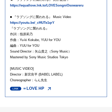
https://equallove.lnk.to/LOVESongniOsowareru
■ 『ラブソングに襲われる』 Music Video
https://youtu.be/_cf4UTe1qrY
『ラブソングに襲われる』
作詞：指原莉乃
作曲：Yu-ki Kokubo, YUU for YOU
編曲：YUU for YOU
Sound Director：矢山貴之（Sony Music）
Mastered by Sony Music Studios Tokyo
[MUSIC VIDEO]
Director：新宮良平 (BABEL LABEL)
Choreographer：らん先生
＝LOVE HP