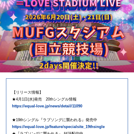
【リリース情報】
★4月1日(水)発売 20thシングル情報
https://equal-love.jp/news/detail/11090
★19thシングル『ラブソングに襲われる』発売中
https://equal-love.jp/feature/specialsite_19thsingle
★『ラブソングに襲われる』 好評配信中