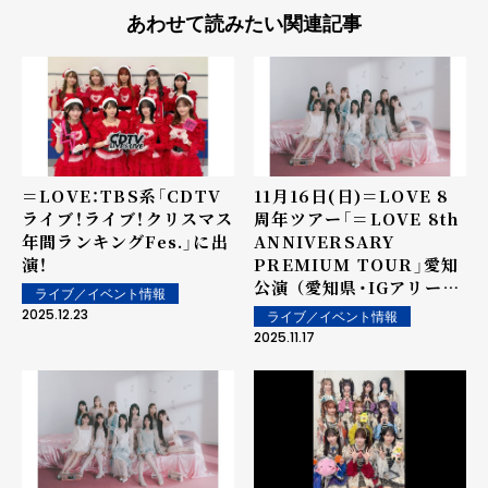
あわせて読みたい関連記事
＝LOVE：TBS系「CDTV
11月16日(日)＝LOVE 8
ライブ！ライブ！クリスマス
周年ツアー「＝LOVE 8th
年間ランキングFes.」に出
ANNIVERSARY
演！
PREMIUM TOUR」愛知
公演 （愛知県・IGアリー
ライブ／イベント情報
ナ）にて、 神奈川県・横浜ス
2025.12.23
ライブ／イベント情報
タジアムでのツアーファイ
2025.11.17
ナル開催を発表！！