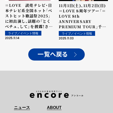
＝LOVE 読売テレビ・日
11月1日(土)、11月2日(日)
本テレビ系全国ネット「ベ
＝LOVE 8周年ツアー「＝
ストヒット歌謡祭2025」
LOVE 8th
に初出演し、話題の『とく
ANNIVERSARY
べチュ、して』を披露！さら
PREMIUM TOUR」千葉
に、佐々木舞香は「ベスト
公演 （千葉県・LaLa
ライブ／イベント情報
ライブ／イベント情報
ヒットSPユニット」メンバ
arena TOKYO-BAY）を
2025.11.14
2025.11.03
ーとして『初恋サイダー／
開催！！佐々木舞香がボブへ
Buono!』も披露！
アにイメージチェンジし、
SNSでも話題に！ 各公演ご
一覧へ戻る
とのメンバーセレクト楽曲
では、野口衣織がセンター
を務める『「君と私の歌」』、
齋藤樹愛羅がソロで『ラス
トノートしか知らない』を
披露！
ニュース
ABOUT