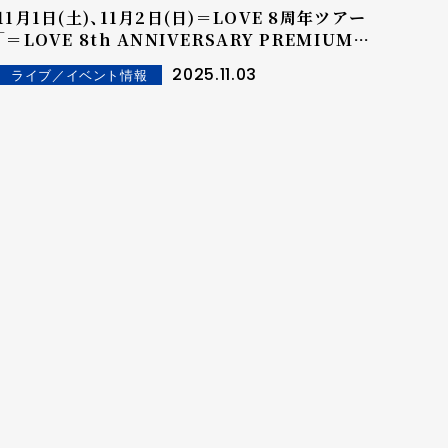
11月1日(土)、11月2日(日)＝LOVE 8周年ツアー
「＝LOVE 8th ANNIVERSARY PREMIUM
TOUR」千葉公演 （千葉県・LaLa arena
2025.11.03
ライブ／イベント情報
TOKYO-BAY）を開催！！佐々木舞香がボブへアに
イメージチェンジし、SNSでも話題に！ 各公演ご
とのメンバーセレクト楽曲では、野口衣織がセン
ターを務める『「君と私の歌」』、齋藤樹愛羅がソロ
で『ラストノートしか知らない』を披露！