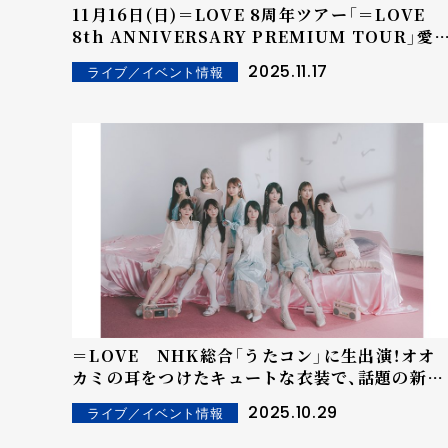
11月16日(日)＝LOVE 8周年ツアー「＝LOVE
8th ANNIVERSARY PREMIUM TOUR」愛
公演 （愛知県・IGアリーナ）にて、 神奈川県・横浜
2025.11.17
ライブ／イベント情報
スタジアムでのツアーファイナル開催を発表！！
＝LOVE NHK総合「うたコン」に生出演！オオ
カミの耳をつけたキュートな衣装で、話題の新曲
『ラブソングに襲われる』を披露！！
2025.10.29
ライブ／イベント情報