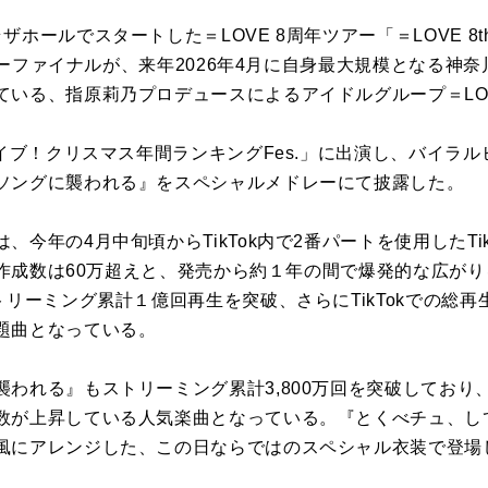
ールでスタートした＝LOVE 8周年ツアー「＝LOVE 8th A
のツアーファイナルが、来年2026年4月に自身最大規模となる
ている、指原莉乃プロデュースによるアイドルグループ＝LO
ライブ！クリスマス年間ランキングFes.」に出演し、バイラ
ソングに襲われる』をスペシャルメドレーにて披露した。
今年の4月中旬頃からTikTok内で2番パートを使用したTi
動画作成数は60万超えと、発売から約１年の間で爆発的な広が
トリーミング累計１億回再生を突破、さらにTikTokでの総再
題曲となっている。
襲われる』もストリーミング累計3,800万回を突破しており
が上昇している人気楽曲となっている。『とくべチュ、して』のM
風にアレンジした、この日ならではのスペシャル衣装で登場