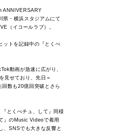
NNIVERSARY
神奈川県・横浜スタジアムにて
VE（イコールラブ）。
ルヒットを記録中の『とくべ
kTok動画が急速に広がり、
りを見せており、先日＝
生回数も20億回突破とさら
、『とくべチュ、して』同様
usic Videoで着用
し、SNSでも大きな反響と