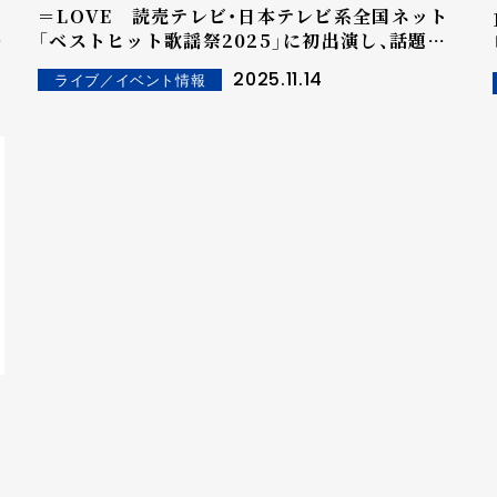
＝LOVE 読売テレビ・日本テレビ系全国ネット
知
「ベストヒット歌謡祭2025」に初出演し、話題の
『とくべチュ、して』を披露！さらに、佐々木舞香は
2025.11.14
ライブ／イベント情報
「ベストヒットSPユニット」メンバーとして『初
恋サイダー／Buono!』も披露！