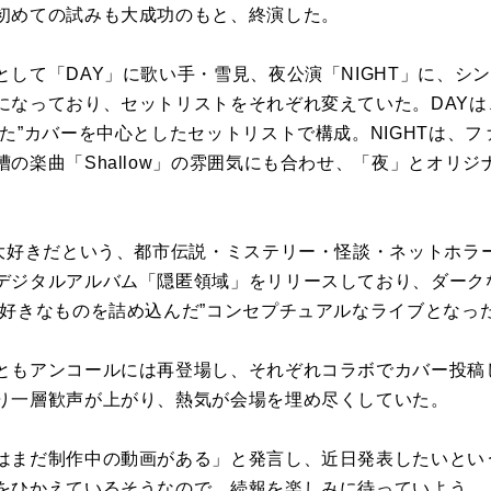
初めての試みも大成功のもと、終演した。
して「DAY」に歌い手・雪見、夜公演「NIGHT」に、シ
になっており、セットリストをそれぞれ変えていた。DAY
た”カバーを中心としたセットリストで構成。NIGHTは、
の楽曲「Shallow」の雰囲気にも合わせ、「夜」とオリ
。
が大好きだという、都市伝説・ミステリー・怪談・ネットホラ
デジタルアルバム「隠匿領域」をリリースしており、ダーク
“好きなものを詰め込んだ”コンセプチュアルなライブとなっ
ともアンコールには再登場し、それぞれコラボでカバー投稿
り一層歓声が上がり、熱気が会場を埋め尽くしていた。
はまだ制作中の動画がある」と発言し、近日発表したいとい
をひかえているそうなので、続報を楽しみに待っていよう。