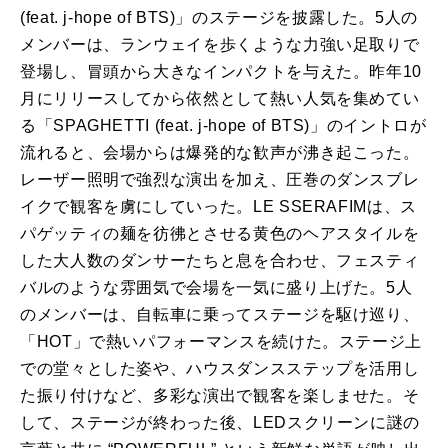
(feat. j-hope of BTS)」のステージを披露した。5人の
メンバーは、ランウェイを歩くような力強い足取りで
登場し、冒頭から大きなインパクトを与えた。昨年10
月にリリースしてから依然として熱い人気を集めてい
る「SPAGHETTI (feat. j-hope of BTS)」のイントロが
流れると、会場からは爆発的な歓声が沸き起こった。
レーザー照明で強烈な演出を加え、圧巻のダンスブレ
イクで観客を虜にしていった。LE SSERAFIMは、ス
パゲッティの麺を彷彿とさせる黄色のヘアスタイルを
した大人数のダンサーたちと息を合わせ、フェスティ
バルのような雰囲気で会場を一気に盛り上げた。5人
のメンバーは、自転車に乗ってステージを駆け巡り、
「HOT」で熱いパフォーマンスを続けた。ステージ上
での堂々とした姿や、ハウスダンスステップを活用し
た振り付けなど、多彩な演出で観客を楽しませた。そ
して、ステージが終わった後、LEDスクリーンに謎の