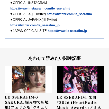
▼OFFICIAL INSTAGRAM
https://www.instagram.com/le_sserafim/
▼OFFICIAL X(旧 Twitter)
https://twitter.com/le_sserafim
▼OFFICIAL JAPAN X(旧 Twitter)
https://twitter.com/le_sserafim_jp
▼JAPAN OFFICIAL SITE
https://www.le-sserafim.jp
あわせて読みたい関連記事
LE SSERAFIMの
LE SSERAFIM、米国
SAKURA、編み物で新境
『2026 iHeartRadio
地！フェリシモ「クチュリ
Music Awards』ノミネ