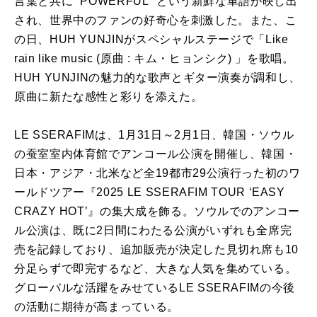
言葉と共に “POWERFUL” という新鮮な単語が映し出
され、世界中のファンの好奇心を刺激した。また、こ
の日、HUH YUNJINがスペシャルステージで「Like
rain like music (原曲 : キム・ヒョンシク) 」を歌唱。
HUH YUNJINの魅力的な歌声とギター演奏が調和し、
原曲に新たな感性と彩りを添えた。
LE SSERAFIMは、1月31日～2月1日、韓国・ソウル
の蚕室室内体育館でアンコール公演を開催し、韓国・
日本・アジア・北米など全19都市29公演行った初のワ
ールドツアー『2025 LE SSERAFIM TOUR ‘EASY
CRAZY HOT’』の集大成を飾る。ソウルでのアンコー
ル公演は、既に2日間にわたる公演がいずれも全席完
売を記録しており、追加販売が決定した見切れ席も10
分足らずで即完するなど、大きな人気を集めている。
グローバルな活躍をみせているLE SSERAFIMの今後
の活動に期待が高まっている。