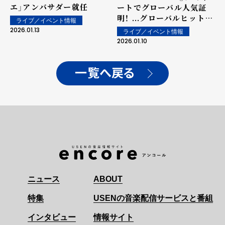
エ」アンバサダー就任
ートでグローバル人気証
明！ ...グローバルヒット曲
ライブ／イベント情報
「SPAGHETTI (feat. j-
2026.01.13
ライブ／イベント情報
hope of BTS)」が
2026.01.10
「Favorite TikTok
Dance」受賞候補に！
一覧へ戻る
ニュース
ABOUT
特集
USENの音楽配信サービスと番組
インタビュー
情報サイト