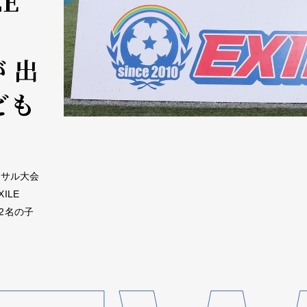
E
が 出
ども
ットサル大会
ILE
402名の子