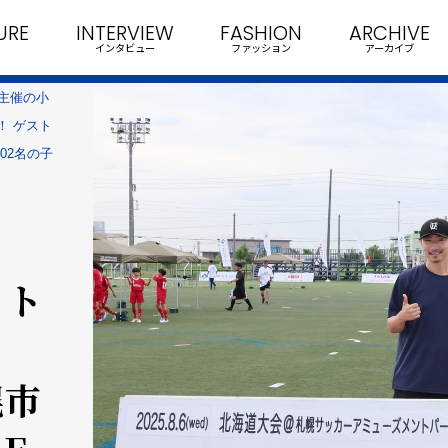
URE
INTERVIEW
FASHION
ARCHIVE
インタビュー
ファッション
アーカイブ
N主催の小
！ ゲスト
・402名の子
ット
幌市