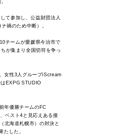
会。
として参加し、公益財団法人
ロナ禍のため中断）。
計10チームが愛媛県今治市で
たちが集まり全国切符を争っ
、女性3人グループiScream
XPG STUDIO
前年優勝チームのFC
8、ベスト4と見応えある接
ル（北海道札幌市）の対決と
果たした。