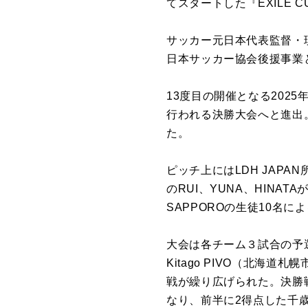
てスタートした『EXILE
サッカー元⽇本代表監督・
日本サッカー協会後援事業と
13度目の開催となる202
行われる決勝大会へと進出
た。
ピッチ上にはLDH JAPAN
のRUI、YUNA、HINA
SAPPOROの生徒10名
大会は各チーム３試合の予
Kitago PIVO（北
戦が繰り広げられた。決勝戦
なり、前半に2得点した千