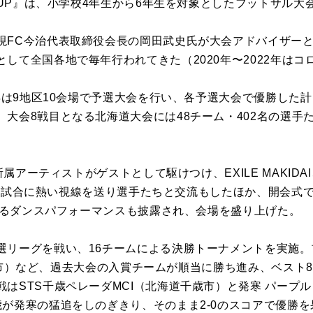
 CUP』は、小学校4年生から6年生を対象としたフットサル大
現FC今治代表取締役会長の岡⽥武史⽒が大会アドバイザー
して全国各地で毎年行われてきた（2020年〜2022年はコ
5年は9地区10会場で予選大会を行い、各予選大会で優勝した
。大会8戦目となる北海道大会には48チーム・402名の選手
所属アーティストがゲストとして駆けつけ、EXILE MAKIDAI
TAが試合に熱い視線を送り選手たちと交流もしたほか、開会式ではE
によるダンスパフォーマンスも披露され、会場を盛り上げた。
選リーグを戦い、16チームによる決勝トーナメントを実施。
海道札幌市）など、過去大会の入賞チームが順当に勝ち進み、ベスト
はSTS千歳ペレーダMCI（北海道千歳市）と発寒 パープ
歳が発寒の猛追をしのぎきり、そのまま2-0のスコアで優勝を