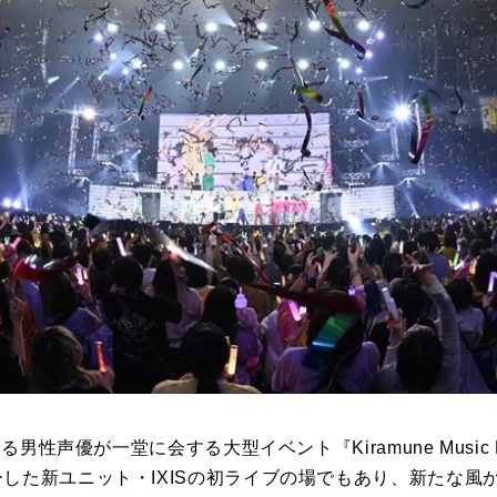
る男性声優が一堂に会する大型イベント『Kiramune Music Fes
ーした新ユニット・IXISの初ライブの場でもあり、新たな風