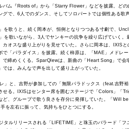
ム『Roots of』から「Starry Flower」などを披露
ングで、6人でのダンス、そしてソロパートでは個性ある歌
wers」を歌うと、続く岡本が、恒例となりつつある寸劇で、Uncl
le Bomb」を歌いながら、3人でヤンキーの抗争を繰り広げてい
、カオスな盛り上がりを見せていた。さらに岡本は、IXIS
ボで「パラダイス」を披露。続く柿原は、「MAE」メドレ
」で締めくくる。SparQlewは、新曲の「Heart Song」
」では、みんなで声を出して盛り上がっていた。
」と、吉野が参加しての「無限パラドックス（feat.吉野
る。IXISはセンター席を囲むステージで「Colors」「Tr
、グループで歌う良さを存分に発揮していた。「Will be the
せ、手を左右に振って、気持ちをひとつにする。
タルリリースされる「LIFETIME」と珠玉のバラード「