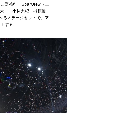
野裕行、SparQlew（上
野太一・小林大紀・榊原優
れるステージセットで、ア
ートする。