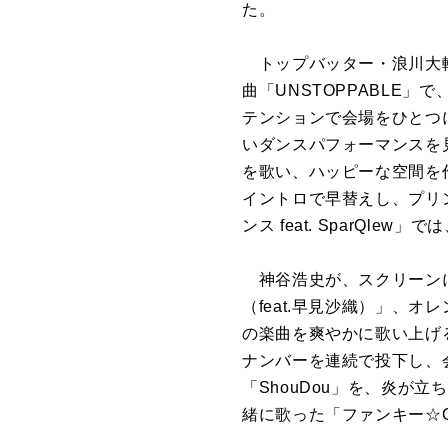
た。
トップバッター・浪川大輔
曲「UNSTOPPABLE
テンションで会場をひとつにす
いダンスパフォーマンスを
を歌い、ハッピーな空間を
イントロで早替えし、プリン
ンス feat. SparQl
神谷浩史が、スクリーンに
（feat.早見沙織）」、オ
の楽曲を爽やかに歌い上げ
ナンバーを連続で投下し、
「ShouDou」を、炎が
緒に歌った「ファンキー☆G