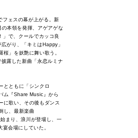
でフェスの幕が上がる。新
り男の本領を発揮、アゲアゲな
！！！」で、クールでカッコ良
がり、「キミはHappy」
羅桜」を妖艶に舞い歌う。
wで披露した新曲「永恋ルミナ
ーとともに「シンクロ
Share Music』から
ーに歌い、その後もダンス
倒し、最新楽曲
ら始まり、浪川が登場し、一
を大宴会場にしていた。