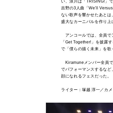
い、浪川は「TRISING
吉野の3人曲「We'll Ve
ない歌声を響かせたあとは、「
盛大なカーニバルを作り上
アンコールでは、全員でアリ
「Get Together!
で「僕らの描く未来」を歌っ
Kiramuneメンバー全
でパフォーマンスするなど
顔になれるフェスだった。
ライター：塚越 淳一／カ