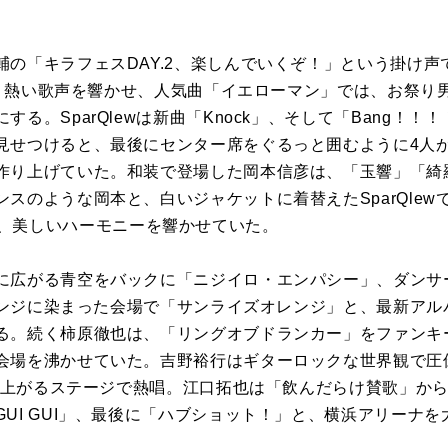
の「キラフェスDAY.2、楽しんでいくぞ！」という掛け声
」で、熱い歌声を響かせ、人気曲「イエローマン」では、お祭
る。SparQlewは新曲「Knock」、そして「Bang！
見せつけると、最後にセンター席をぐるっと囲むように4人が広
作り上げていた。和装で登場した岡本信彦は、「玉響」「綺
スのような岡本と、白いジャケットに着替えたSparQle
ew」では、美しいハーモニーを響かせていた。
広がる青空をバックに「ニジイロ・エンパシー」、ダンサ
レンジに染まった会場で「サンライズオレンジ」と、最新アルバム『
る。続く柿原徹也は、「リングオブドランカー」をファンキ
会場を沸かせていた。吉野裕行はギターロックな世界観で圧
立ち上がるステージで熱唱。江口拓也は「飲んだらけ賛歌」か
UI GUI」、最後に「ハブショット！」と、横浜アリーナ