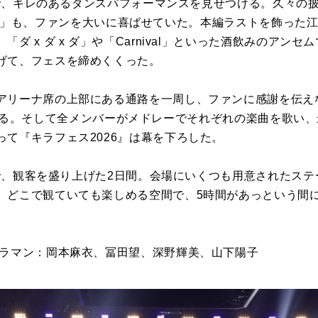
!」で、キレのあるダンスパフォーマンスを見せつける。久々の
rsus」も、ファンを大いに喜ばせていた。本編ラストを飾った江口。
ダ x ダ x ダ」や「Carnival」といった酒飲みのア
げて、フェスを締めくくった。
ーナ席の上部にある通路を一周し、ファンに感謝を伝えながら「E
」を披露する。そして全メンバーがメドレーでそれぞれの楽曲を歌
て『キラフェス2026』は幕を下ろした。
員で、観客を盛り上げた2日間。会場にいくつも用意されたス
、どこで観ていても楽しめる空間で、5時間があっという間
メラマン：岡本麻衣、冨田望、深野輝美、山下陽子