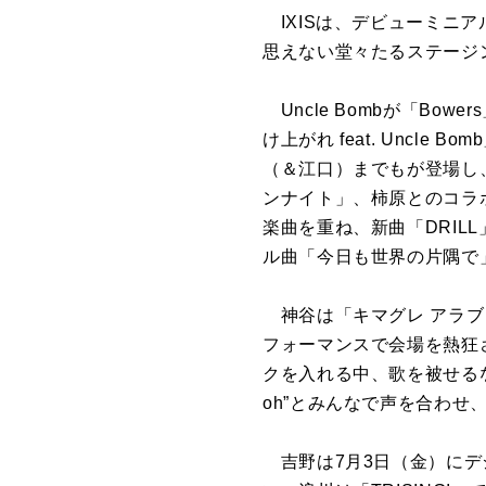
IXISは、デビューミニアルバ
思えない堂々たるステージ
Uncle Bombが「Bo
け上がれ feat. Unc
（＆江口）までもが登場し
ンナイト」、柿原とのコラ
楽曲を重ね、新曲「DRILL
ル曲「今日も世界の片隅で
神谷は「キマグレ アラブレ
フォーマンスで会場を熱狂させ
クを入れる中、歌を被せるなど
oh”とみんなで声を合わ
吉野は7月3日（金）にデジ