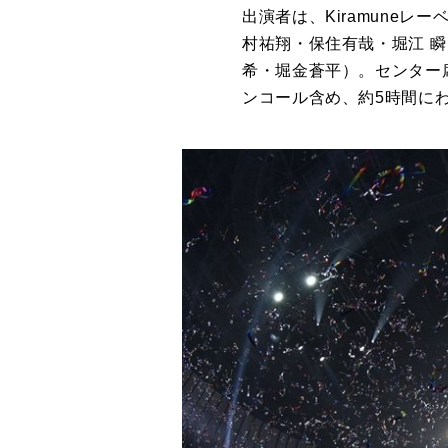
出演者は、Kiramuneレ
村祐翔・保住有哉・堀江 瞬
希・堀金蒼平）。センター
ンコール含め、約5時間にわ