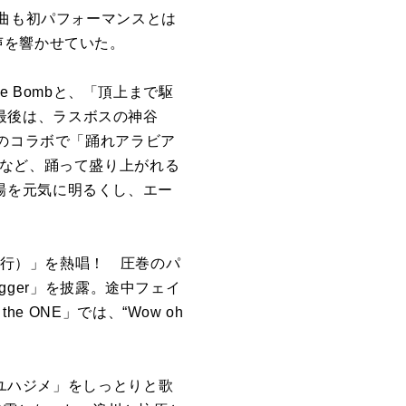
。どの曲も初パフォーマンスとは
声を響かせていた。
e Bombと、「頂上まで駆
く。最後は、ラスボスの神谷
とのコラボで「踊れアラビア
ーなど、踊って盛り上がれる
で会場を元気に明るくし、エー
裕行）」を熱唱！ 圧巻のパ
igger」を披露。途中フェイ
 ONE」では、“Wow oh
フユハジメ」をしっとりと歌