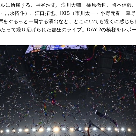
ーベルに所属する、神谷浩史、浪川大輔、柿原徹也、岡本信彦、吉
・吉永拓斗）、江口拓也、IXIS（市川太一・小野元春・草
席をぐるっと一周する演出など、どこにいても近くに感じら
たって繰り広げられた熱狂のライブ。DAY.2の模様をレポ