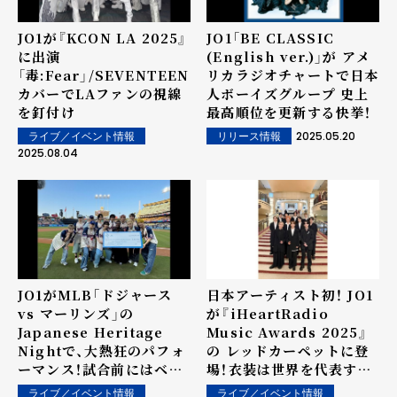
JO1が『KCON LA 2025』
JO1「BE CLASSIC
に出演
(English ver.)」が アメ
「毒:Fear」/SEVENTEEN
リカラジオチャートで日本
カバーでLAファンの視線
人ボーイズグループ 史上
を釘付け
最高順位を更新する快挙！
2025.05.20
ライブ／イベント情報
リリース情報
2025.08.04
JO1がMLB「ドジャース
日本アーティスト初！ JO1
vs マーリンズ」の
が『iHeartRadio
Japanese Heritage
Music Awards 2025』
Nightで、大熱狂のパフォ
の レッドカーペットに登
ーマンス！試合前にはベッ
場！衣装は世界を代表する
ツ選手らと交流、大谷翔平
ブランド 『Yohji
ライブ／イベント情報
ライブ／イベント情報