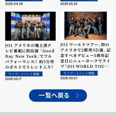
選手と同じフィールドに立
Yamamoto POUR
2025.04.29
2025.03.20
ち大興奮！
HOMME』
JO1 ワールドツアー、初の
JO1 アメリカの地上波テ
アメリカで2都市3公演。記
レビ番組に初出演 「Good
念すべきデビュー5周年記
Day New York」でフル
念日にニューヨークでライ
パフォーマンス!! 約3万件
ブ『JO1 WORLD TOUR
のポストでトレンド入り！
JO1DER SHOW 2025
ライブ／イベント情報
ライブ／イベント情報
'WHEREVER WE
2025.03.07
2025.03.17
ARE'』
一覧へ戻る