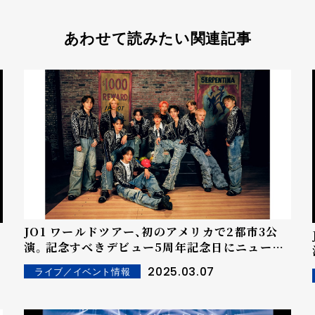
あわせて読みたい関連記事
JO1 ワールドツアー、初のアメリカで2都市3公
演。記念すべきデビュー5周年記念日にニューヨ
ークでライブ『JO1 WORLD TOUR JO1DER
2025.03.07
ライブ／イベント情報
SHOW 2025 'WHEREVER WE ARE'』