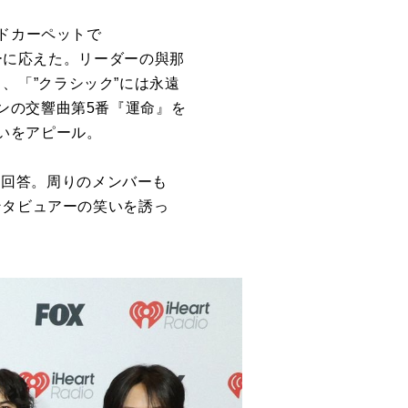
ッドカーペットで
タビューに応えた。リーダーの與那
ると、「”クラシック”には永遠
ンの交響曲第5番『運命』を
いをアピール。
つに回答。周りのメンバーも
、インタビュアーの笑いを誘っ