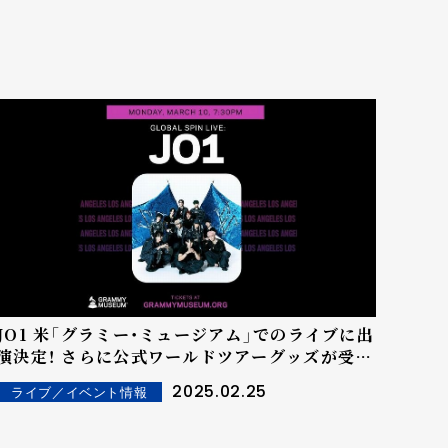
JO1 米「グラミー・ミュージアム」でのライブに出
演決定！ さらに公式ワールドツアーグッズが受注
販売 本日スタート!! 『JO1 WORLD TOUR
2025.02.25
ライブ／イベント情報
JO1DER SHOW 2025 'WHEREVER WE
ARE'』