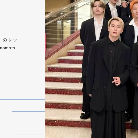
5』の レッ
amoto