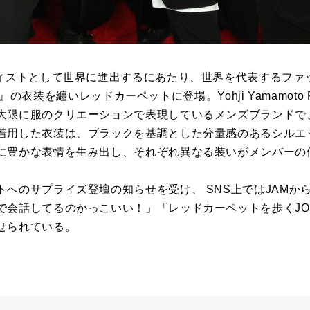
ィストとして世界に進出するにあたり、世界を代表するファッシ
MME』の衣装を纏いレッドカーペットに登場。Yohji Yamamoto
大限に服のクリエーションで表現しているメンズブランドで
着用した衣装は、ブラックを基調とした分量感のあるシルエ
に豊かな表情を生み出し、それぞれ異なる装いがメンバーの
トへのサプライズ登壇の知らせを受け、 SNS上ではJAMか
で会話してるのかっこいい！」「レッドカーペットを歩くJO
せられている。