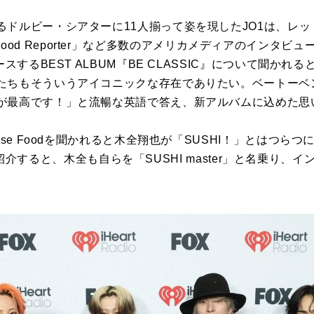
るドルビー・シアターに11人揃って姿を現したJO1は、レ
Hollywood Reporter」など多数のアメリカメディアのイン
ースするBEST ALBUM『BE CLASSIC』について聞かれ
たちもそういうアイコニックな存在でありたい。ベートーベ
が最高です！」と流暢な英語で答え、新アルバムに込めた思
ese Foodを聞かれると木全翔也が「SUSHI！」とはつら
y！」と紹介すると、木全も自らを「SUSHI master」と名乗り