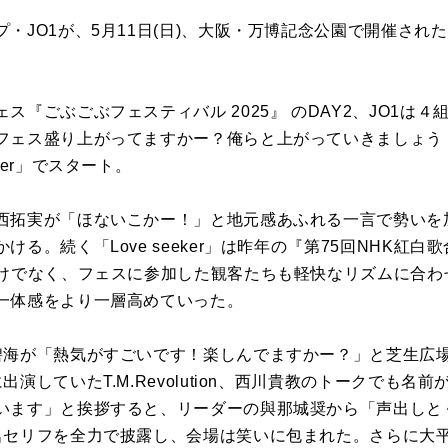
・JO1が、5月11日(日)、大阪・万博記念公園で開催され
ス『ごぶごぶフェスティバル 2025』 のDAY2、JO1は
フェス盛り上がってますかー？俺らと上がっていきましょう
ger」でスタート。
西拓実が「ほないこかー！」と地元感あふれる一言で勢いを
る。続く「Love seeker」は昨年の『第75回NHK紅白
だけでなく、フェスに参加した観客たちも軽快なリズムに合わ
一体感をより一層高めていった。
碧海が「熱気がすごいです！楽しんでますかー？」と芝生広
演していたT.M.Revolution、西川貴教のトークでも名
います」と挨拶すると、リーダーの與那城奨から「声出しと
名セリフを全力で披露し、会場は笑いに包まれた。さらに大