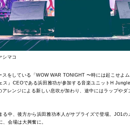
：ハヤシマコ
をしている「WOW WAR TONIGHT 〜時には起こせよムーヴメ
』CEOである浜田雅功が参加する音楽ユニットH Jungle 
1のアレンジによる新しい息吹が加わり、途中にはラップやダ
まる中、後方から浜田雅功本人がサプライズで登場。JO1の
に、会場は大興奮に。