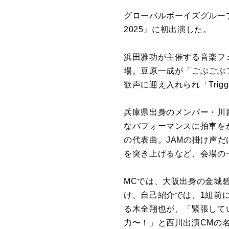
グローバルボーイズグループ
2025』に初出演した。
浜田雅功が主催する音楽フェ
場。豆原一成が「ごぶごぶ
歓声に迎え入れられ「Trig
兵庫県出身のメンバー・川
なパフォーマンスに拍車をかけ
の代表曲。JAMの掛け声
を突き上げるなど、会場の
MCでは、大阪出身の金城
け、自己紹介では、1組前に出
る木全翔也が、「緊張して
力〜！」と西川出演CMの