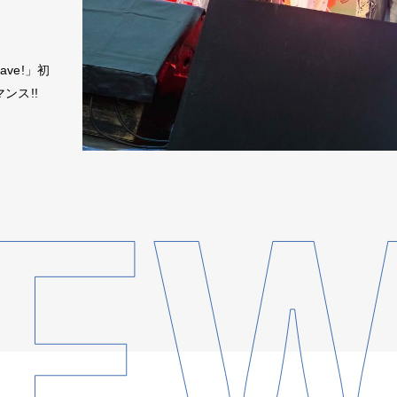
ve!」初
ンス!!