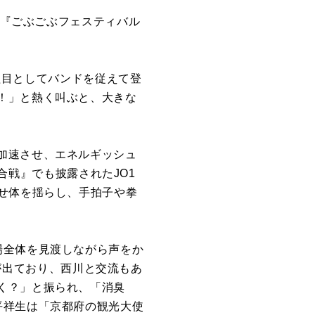
た『ごぶごぶフェスティバル
４組目としてバンドを従えて登
！」と熱く叫ぶと、大きな
加速させ、エネルギッシュ
歌合戦』でも披露されたJO1
せ体を揺らし、手拍子や拳
場全体を見渡しながら声をか
前が出ており、西川と交流もあ
く？」と振られ、「消臭
平祥生は「京都府の観光大使