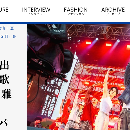
URE
INTERVIEW
FASHION
ARCHIVE
インタビュー
ファッション
アーカイブ
出演！ 豆
IGHT」を
初出
題歌
田雅
パ