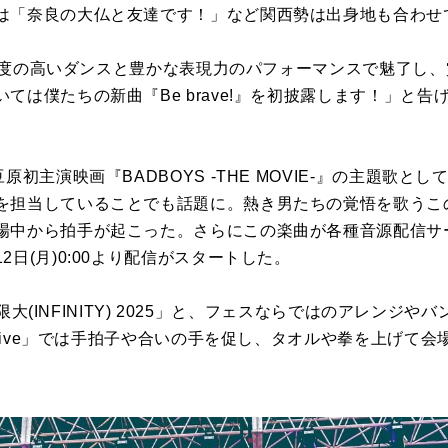
は「奈良の大仏と友達です！」など関西勢は出身地も合わせ
は難易度の高いダンスと豊かな表現力のパフォーマンスで魅了し
ては僕たちの新曲『Be brave!』を初披露します！」と
原初主演映画『BADBOYS -THE MOVIE-』の主題歌
を担当していることでも話題に。熱き男たちの覚悟を歌うこ
場中から拍手が起こった。さらにこの楽曲が各種音源配信サ
日(月)0:00より配信がスタートした。
「無限大(INFINITY) 2025」と、フェスならではのアレンジ
 Drive」では手拍子や合いの手を促し、タオルや拳を上げて