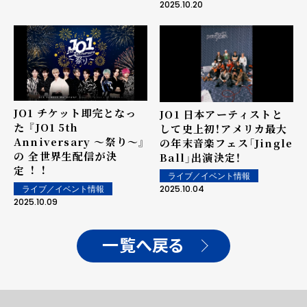
人突破！
ート＞
2025.10.20
JO1 チケット即完となっ
JO1 日本アーティストと
た 『JO1 5th
して史上初！アメリカ最大
Anniversary 〜祭り〜』
の年末音楽フェス「Jingle
の 全世界⽣配信が決
Ball」出演決定！
定︕︕
ライブ／イベント情報
2025.10.04
ライブ／イベント情報
2025.10.09
一覧へ戻る