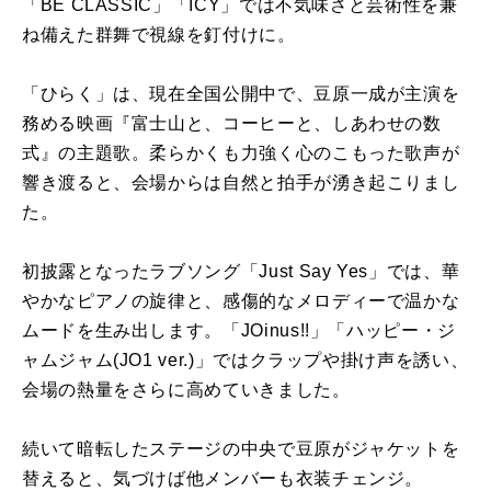
「BE CLASSIC」「ICY」では不気味さと芸術性を兼
ね備えた群舞で視線を釘付けに。
「ひらく」は、現在全国公開中で、豆原一成が主演を
務める映画『富士山と、コーヒーと、しあわせの数
式』の主題歌。柔らかくも力強く心のこもった歌声が
響き渡ると、会場からは自然と拍手が湧き起こりまし
た。
初披露となったラブソング「Just Say Yes」では、華
やかなピアノの旋律と、感傷的なメロディーで温かな
ムードを生み出します。「JOinus!!」「ハッピー・ジ
ャムジャム(JO1 ver.)」ではクラップや掛け声を誘い、
会場の熱量をさらに高めていきました。
続いて暗転したステージの中央で豆原がジャケットを
替えると、気づけば他メンバーも衣装チェンジ。