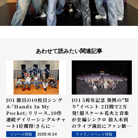
あわせて読みたい関連記事
JO1 節目の10枚目シング
JO1 5周年記念 異例の"祭
ル『Handz In My
り"イベント 2日間で2万
Pocket』リリース、10作
発！超スケール花火と音楽
連続デイリーシングルチャ
が全編シンクロ 前人未到
ート1位獲得!さらに
のライブ演出にファン歓喜
YouTube登録者数100万
＜オフィシャルライブレポ
2025.10.24
ライブ／イベント情報
リリース情報