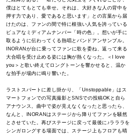
僕はとてもとても幸せ。それは、大好きな人の背中を
押す力であり、愛であると思います」との言葉から届
けたのは、ファンの間で特に根強い人気を誇っている
ピュアなミディアムナンバー「時の色」。想いが手に
取るように伝わってくる熱唱とバンドアンサンブル。
INORANが台に乗ってファンに歌を委ね、返って来る
大合唱を受け止める姿には胸が熱くなった。＜I love
you＞と歌い終えてロングトーンを響かせると、温か
な拍手が場内に鳴り響いた。
ラストスパートに差し掛かり、「Unstoppable」はス
マートフォンでの写真撮影とSNSでの投稿OKと自ら
アナウンス。曲中で姿が見えなくなったと思ったら、
なんと、INORANはステージから降りてファンを騒然
とさせていた。再びステージに戻って最後に♪ラララを
シンガロングする場面では、ステージ上もフロアも晴