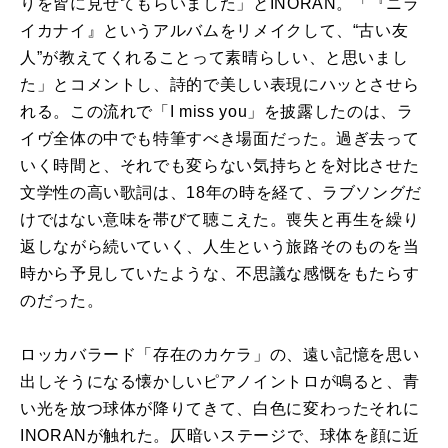
りを皆に見せてもらいました」とINORAN。「『ニラ
イカナイ』というアルバムをリメイクして、“古い友
人”が教えてくれることって素晴らしい、と思いまし
た」とコメントし、詩的で美しい表現にハッとさせら
れる。この流れで「I miss you」を披露したのは、ラ
イヴ全体の中でも特筆すべき場面だった。過ぎ去って
いく時間と、それでも変らない気持ちとを対比させた
文学性の高い歌詞は、18年の時を経て、ラブソングだ
けではない意味を帯びて聴こえた。喪失と再生を繰り
返しながら続いていく、人生という旅路そのものを当
時から予見していたような、不思議な感慨をもたらす
のだった。
ロッカバラード「存在のカケラ」の、遠い記憶を思い
出しそうになる懐かしいピアノイントロが鳴ると、青
い光を放つ球体が降りてきて、白色に変わったそれに
INORANが触れた。仄暗いステージで、球体を顔に近