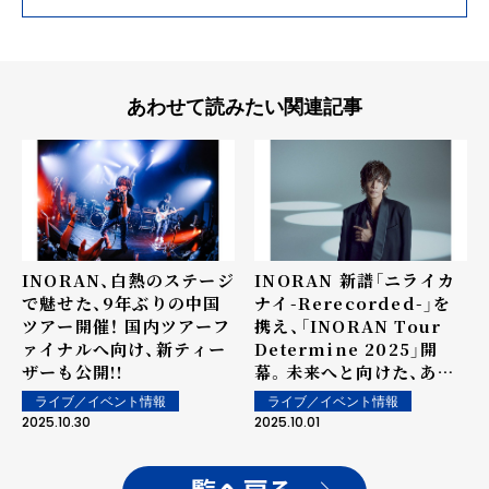
あわせて読みたい関連記事
INORAN、白熱のステージ
INORAN 新譜「ニライカ
で魅せた、9年ぶりの中国
ナイ-Rerecorded-」を
ツアー開催！ 国内ツアーフ
携え、「INORAN Tour
ァイナルへ向け、新ティー
Determine 2025」開
ザーも公開!!
幕。未来へと向けた、あら
たなる冒険物語の第一歩。
ライブ／イベント情報
ライブ／イベント情報
2025.10.30
2025.10.01