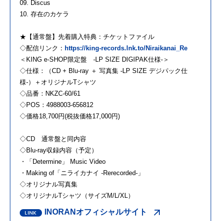
09. Discus
10. 存在のカケラ
★【通常盤】先着購入特典：チケットファイル
◇配信リンク：
https://king-records.lnk.to/Niraikanai_Re
＜KING e-SHOP限定盤 -LP SIZE DIGIPAK仕様-＞
◇仕様：（CD + Blu-ray ＋ 写真集 -LP SIZE デジパック仕
様-）＋オリジナルTシャツ
◇品番：NKZC-60/61
◇POS：4988003-656812
◇価格18,700円(税抜価格17,000円)
◇CD 通常盤と同内容
◇Blu-ray収録内容（予定）
・「Determine」 Music Video
・Making of「ニライカナイ -Rerecorded-」
◇オリジナル写真集
◇オリジナルTシャツ（サイズM/L/XL）
INORANオフィシャルサイト