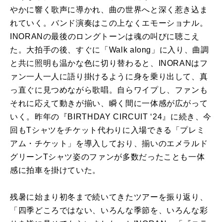
やかに響く歌声に導かれ、曲の世界へと深く惹き込ま
れていく。バンド演奏はこの上なくエモーショナル。
INORANの最後のロングトーンは魂の叫びに聴こえ
た。大拍手の後、すぐに「Walk along」に入り、曲調
と共に照明も温かな色に切り替わると、INORANはフ
ァン一人一人に語り掛けるように身を乗り出して、真
っ直ぐに見つめながら歌唱。自らワイプし、ファンも
それに応えて動きが揃い、瞬く間に一体感が広がって
いく。昨年の『BIRTHDAY CIRCUIT ‘24』に続き、今
回もTシャツをチケット代わりに入場できる「プレミ
アム・チケット」を導入しており、揃いのエメラルド
グリーンTシャツ姿のファンが多数だったことも一体
感に拍車を掛けていた。
残暑に始まり初冬まで続いてきたツアーを振り返り、
「四季どころではない、いろんな季節を、いろんな彩