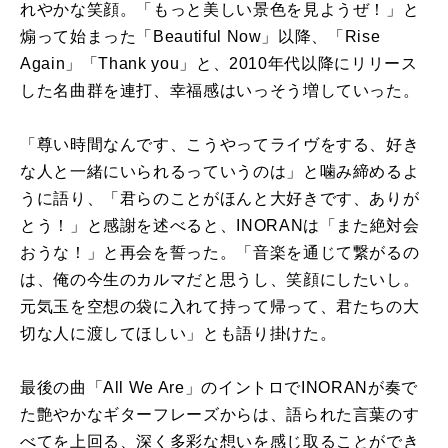
れやかな笑顔。「もっと美しい景色を見ようぜ！」と
煽って始まった「Beautiful Now」以降、「Rise
Again」「Thank you」と、2010年代以降にリリース
した名曲群を連打、幸福感はいっそう増していった。
「尊い時間なんです、こうやってライヴをする、好き
な人と一緒にいられるっていうのは」と噛み締めるよ
うに語り、「君らのことがほんと大好きです、ありが
とう！」と感謝を述べると、INORANは「また絶対会
おうな！」と再会を誓った。「音楽を通じて繋がるの
は、俺の今生のカルマだと思うし、笑顔にしたいし。
元気玉を空想の袋に入れて持って帰って、君たちの大
切な人に渡してほしい」とも語り掛けた。
最後の曲「All We Are」のイントロでINORANが奏で
た艶やかなギターフレーズからは、語られた言葉のす
べてを上回る、深く多彩な想いを感じ取ることができ