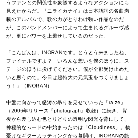
うファンとの関係性を象徴するようなアクションにも
見えたからだ。『ニライカナイ』は日本語詞の名曲満
載のアルバムで、歌の力がとりわけ強い作品なのだ
が、このバンドメンバーによって生まれるグルーヴ感
が、更にパワーを上乗せしているのだった。
「こんばんは、INORANです。とうとう来ましたね、
ファイナルですよ？ いろんな想いを僕のほうに、ス
テージのほうに投げてください。僕が全部受け止めた
いと思うので。今日は超特大の元気玉をつくりましょ
う！」（INORAN）
中盤に向かって怒涛の昂りを見せていった「raize」
（2006年リリース『photograph』収録）に続き、背
後から差し込む色とりどりの透明な閃光を背にして、
神秘的なムードの中始まったのは「Cloudiness」。物
憂げなギターカッティングから幕開け、INORANの艶