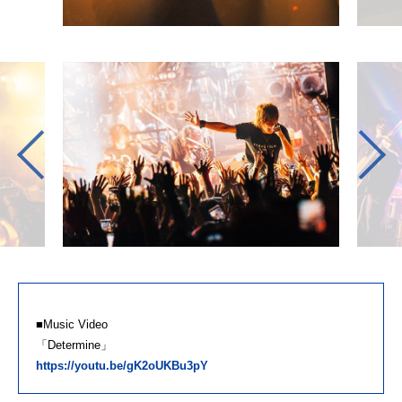
■Music Video
「Determine」
https://youtu.be/gK2oUKBu3pY