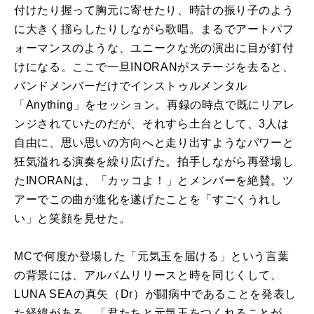
付けたり握って胸元に寄せたり、時計の振り子のよう
に大きく揺らしたりしながら歌唱。まるでアートパフ
ォーマンスのような、ユニークな光の演出に目が釘付
けになる。ここで一旦INORANがステージを去ると、
バンドメンバーだけでインストゥルメンタル
「Anything」をセッション。再録の時点で既にリアレ
ンジされていたのだが、それすら土台として、3人は
自由に、思い思いの方向へと走り出すようなパワーと
狂気溢れる演奏を繰り広げた。拍手しながら再登場し
たINORANは、「カッコよ！」とメンバーを絶賛。ツ
アーでこの曲が進化を遂げたことを「すごくうれし
い」と笑顔を見せた。
MCで何度か登場した「元気玉を届ける」という言葉
の背景には、アルバムリリースと時を同じくして、
LUNA SEAの真矢（Dr）が闘病中であることを発表し
た経緯がある。「君たちと元気玉をつくれることが、