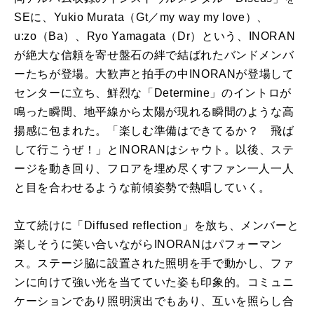
SEに、Yukio Murata（Gt／my way my love）、
u:zo（Ba）、Ryo Yamagata（Dr）という、INORAN
が絶大な信頼を寄せ盤石の絆で結ばれたバンドメンバ
ーたちが登場。大歓声と拍手の中INORANが登場して
センターに立ち、鮮烈な「Determine」のイントロが
鳴った瞬間、地平線から太陽が現れる瞬間のような高
揚感に包まれた。「楽しむ準備はできてるか？ 飛ば
して行こうぜ！」とINORANはシャウト。以後、ステ
ージを動き回り、フロアを埋め尽くすファン一人一人
と目を合わせるような前傾姿勢で熱唱していく。
立て続けに「Diffused reflection」を放ち、メンバーと
楽しそうに笑い合いながらINORANはパフォーマン
ス。ステージ脇に設置された照明を手で動かし、ファ
ンに向けて強い光を当てていた姿も印象的。コミュニ
ケーションであり照明演出でもあり、互いを照らし合