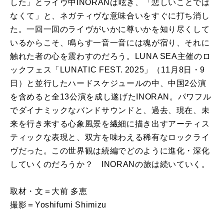
した」とライヴ中INORANは呟き、「悲しいことでは
なくて」と、ネガティヴな意味合いをすぐに打ち消し
た。一回一回のライヴがいかに尊いかを知り尽くして
いるからこそ、鳴らす一音一音には魂が宿り、それに
触れた者の心を震わすのだろう。LUNA SEA主催のロ
ックフェス「LUNATIC FEST. 2025」（11月8日・9
日）と並行したハードスケジュールの中、中国2公演
を含めると全13公演を成し遂げたINORAN。パワフル
でダイナミックなバンドサウンドと、過去、現在、未
来を行き来する心象風景を繊細に描き出すアーティス
ティックな表現と、双方を味わえる稀有なロックライ
ヴだった。この世界観は続編でどのように進化・深化
していくのだろうか？ INORANの旅は続いていく。
取材・文＝大前 多恵
撮影＝Yoshifumi Shimizu