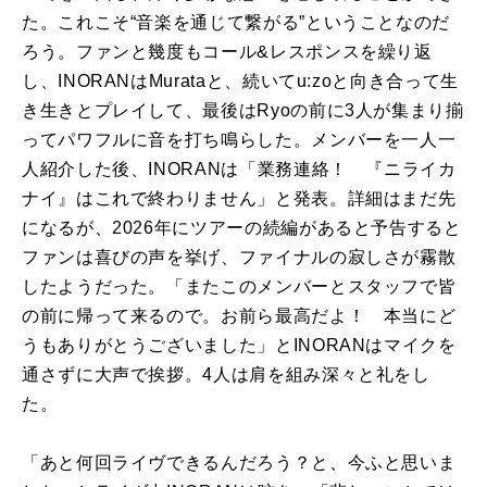
た。これこそ“音楽を通じて繋がる”ということなのだ
ろう。ファンと幾度もコール&レスポンスを繰り返
し、INORANはMurataと、続いてu:zoと向き合って生
き生きとプレイして、最後はRyoの前に3人が集まり揃
ってパワフルに音を打ち鳴らした。メンバーを一人一
人紹介した後、INORANは「業務連絡！ 『ニライカ
ナイ』はこれで終わりません」と発表。詳細はまだ先
になるが、2026年にツアーの続編があると予告すると
ファンは喜びの声を挙げ、ファイナルの寂しさが霧散
したようだった。「またこのメンバーとスタッフで皆
の前に帰って来るので。お前ら最高だよ！ 本当にど
うもありがとうございました」とINORANはマイクを
通さずに大声で挨拶。4人は肩を組み深々と礼をし
た。
「あと何回ライヴできるんだろう？と、今ふと思いま