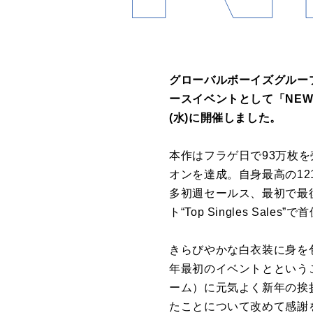
グローバルボーイズグループINI
ースイベントとして「NEW YE
(水)に開催しました。
本作はフラゲ日で93万枚
オンを達成。自身最高の121万
多初週セールス、最初で最後の
ト“Top Singles Sale
きらびやかな白衣装に身を包
年最初のイベントとという
ーム）に元気よく新年の挨拶を
たことについて改めて感謝を