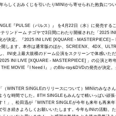
新年らしくおみくじを引いたりMINIから寄せられた抱負につ
INGLE『PULSE（パルス）』 を4月22日（水）に発売す
ンドーム ナゴヤで3日間にわたり開催された「2025 INI LIV
決定。『2025 INI LIVE [XQUARE - MASTERPIECE] –
開します。本作は通常版のほか、SCREENX、4DX、ULTR
し、INI史上最大規模のドーム公演をスクリーンで体感いた
 INI LIVE [XQUARE - MASTERPIECE] 」の公演
HE MOVIE『I Need I』」のBlu-ray&DVDの発売
WINTER SINGLEのリリースについて）MINIのみな
うな時間でした。8TH SINGLEもみんなで精いっぱい頑
！」、松田迅が「WINTER SINGLEが今年も来年も再来
で引き続きよろしくお願いいたします。今年もINIの活動、