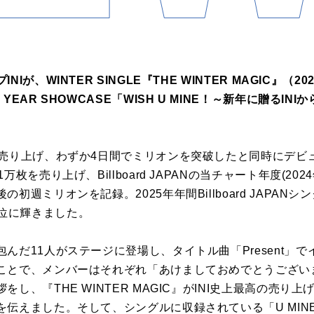
が、WINTER SINGLE『THE WINTER MAGIC』（2
AR SHOWCASE「WISH U MINE！～新年に贈るINIから
を売り上げ、わずか4日間でミリオンを突破したと同時にデビ
枚を売り上げ、Billboard JAPANの当チャート年度(202
初週ミリオンを記録。2025年年間Billboard JAPAN
s”で首位に輝きました。
んだ11人がステージに登場し、タイトル曲「Present」で
ことで、メンバーはそれぞれ「あけましておめでとうございま
し、『THE WINTER MAGIC』がINI史上最高の売り
伝えました。そして、シングルに収録されている「U MINE」