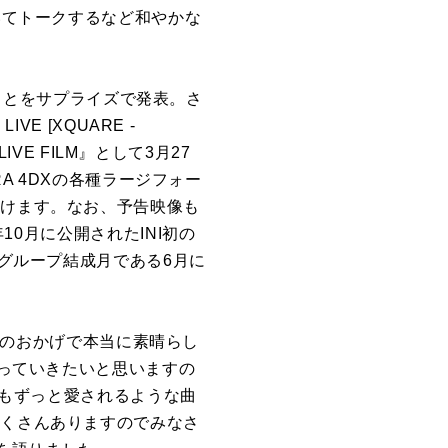
いてトークするなど和やかな
ることをサプライズで発表。さ
E [XQUARE -
 LIVE FILM』として3月27
A 4DXの各種ラージフォー
だけます。なお、予告映像も
と昨年10月に公開されたINI初の
が決定。グループ結成月である6月に
さんのおかげで本当に素晴らし
張っていきたいと思いますの
年もずっと愛されるような曲
たくさんありますのでみなさ