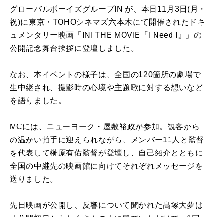
グローバルボーイズグループINIが、本日11月3日(月・
祝)に東京・TOHOシネマズ六本木にて開催されたドキ
ュメンタリー映画「INI THE MOVIE『I Need I』」の
公開記念舞台挨拶に登壇しました。
なお、本イベントの様子は、全国の120箇所の劇場で
生中継され、撮影時の心境や主題歌に対する想いなど
を語りました。
MCには、ニューヨーク・屋敷裕政が参加。観客から
の温かい拍手に迎えられながら、メンバー11人と監督
を代表して榊原有佑監督が登壇し、自己紹介とともに
全国の中継先の映画館に向けてそれぞれメッセージを
送りました。
先日映画が公開し、反響について聞かれた髙塚大夢は