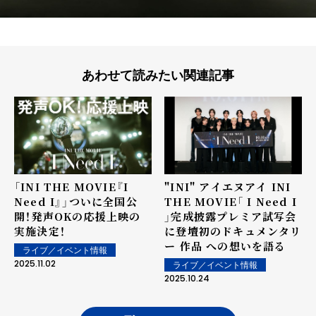
あわせて読みたい関連記事
「INI THE MOVIE『I
"INI" アイエヌアイ INI
Need I』」ついに全国公
THE MOVIE「 I Need I
開！発声OKの応援上映の
」完成披露プレミア試写会
実施決定！
に登壇初のドキュメンタリ
ー 作品 への想いを語る
ライブ／イベント情報
2025.11.02
ライブ／イベント情報
2025.10.24