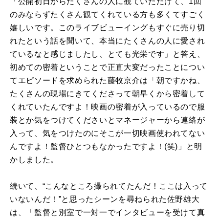
「公開初日からたくさんの人に観ていただけて、1回
のみならずたくさん観てくれている方も多くてすごく
嬉しいです。このライブビューイングもすぐに売り切
れたという話を聞いて、本当にたくさんの人に愛され
ているなと感じましたし、とても光栄です」と答え、
初めての密着ということで正直大変だったことについ
てエピソードを求められた藤牧京介は「朝ですかね、
たくさんの現場にきてくださって朝早くから密着して
くれていたんですよ！映画の密着が入っているので服
装とか気をつけてくださいとマネージャーから連絡が
入って、気をつけたのにそこが一切映画使われてない
んですよ！監督ひとつもなかったですよ！(笑)」と明
かしました。
続いて、“こんなところ撮られてたんだ！ここは入って
いないんだ！”と思ったシーンを尋ねられた佐野雄大
は、「監督と別室で一対一でインタビューを受けて真