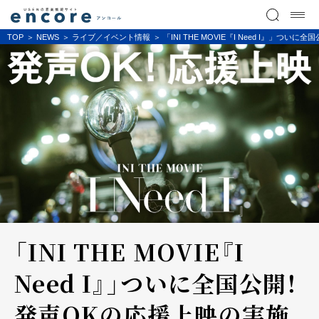
TOP
NEWS
ライブ／イベント情報
「INI THE MOVIE『I Need I』」
「INI THE MOVIE『I
Need I』」ついに全国公開！
発声OKの応援上映の実施