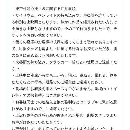
―発声可能応援上映に関する注意事項―
・サイリウム、ペンライトの持ち込みや、声援等を許可してい
る特別な上映回となります。静かに作品を鑑賞されたい方には
不向きな上映となりますので、予めご了解頂きました上で、チ
ケットをお買い求めください。
・後ろの座席のお客様の視界を遮ってしまう恐れがありますの
で、応援グッズを肩より上に掲げる行為はお控えいただき、胸
の高さに留めるようお願いいたします。
・火器類の持ち込み、クラッカー・笛などの使用はご遠慮くだ
さい。
・上映中に座席から立ち上がる、飛ぶ、跳ねる、暴れる、物を
たたくなどの行為、通路でのご鑑賞はご遠慮ください。
・劇場内にお着換え用スペースはございません。劇場内（トイ
レ等）でのお着替えはご遠慮ください。
・お客様同士での連絡先交換の強制などはトラブルに繋がる恐
れがありますので、ご遠慮ください。
・上記行為等の迷惑行為が確認された場合、劇場スタッフより
お声がけさせていただきます。
お声がけには、必ず従っていただきますようお願いいたしま