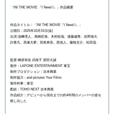
「INI THE MOVIE 『I Need I』」作品概要
作品タイトル：「INI THE MOVIE『I Need I』」
公開日：2025年10月31日(金)
出演:池﨑理人、尾崎匠海、木村柾哉、後藤威尊、佐野雄大
許豊凡、髙塚大夢、田島将吾、西洸人、藤牧京介、松田迅
監督:榊原有佑 武桜子 原田大誠
製作：LAPONE ENTERTAINMENT 東宝
制作プロダクション：吉本興業
制作協力：and pictures Your Films
製作幹事：東宝
配給：TOHO NEXT 吉本興業
作品紹介：デビューから現在までの約4年間のメンバーの姿を
映し出した