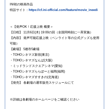
INI初の映画作品
特設サイト：
https://cf.ini-official.com/feature/movie_ineedi
＜【発声OK！応援上映 概要＞
【日程】 11月6日(木) 19:00の回（全国同時刻に一斉実施）
【内容】 発声可能応援上映（ペンライト等の公式グッズも使用
可能）
【劇場】 5都市5劇場
・TOHOシネマズ新宿(東京)
・TOHOシネマズなんば(大阪)
・ミッドランドスクエアシネマ(愛知)
・TOHOシネマズららぽーと福岡(福岡)
・TOHOシネマズすすきの(北海道)
【発売】 各劇場の通常販売スケジュールにて
※詳細は各劇場のホームページをご確認ください