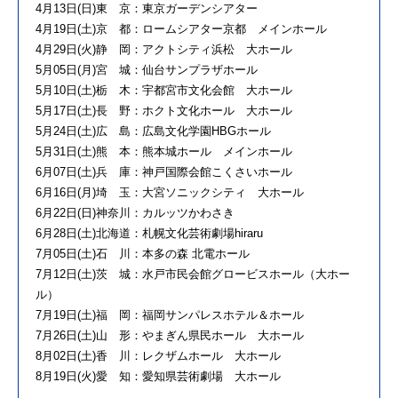
4月13日(日)東 京：東京ガーデンシアター
4月19日(土)京 都：ロームシアター京都 メインホール
4月29日(火)静 岡：アクトシティ浜松 大ホール
5月05日(月)宮 城：仙台サンプラザホール
5月10日(土)栃 木：宇都宮市文化会館 大ホール
5月17日(土)長 野：ホクト文化ホール 大ホール
5月24日(土)広 島：広島文化学園HBGホール
5月31日(土)熊 本：熊本城ホール メインホール
6月07日(土)兵 庫：神戸国際会館こくさいホール
6月16日(月)埼 玉：大宮ソニックシティ 大ホール
6月22日(日)神奈川：カルッツかわさき
6月28日(土)北海道：札幌文化芸術劇場hiraru
7月05日(土)石 川：本多の森 北電ホール
7月12日(土)茨 城：水戸市民会館グロービスホール（大ホー
ル）
7月19日(土)福 岡：福岡サンパレスホテル＆ホール
7月26日(土)山 形：やまぎん県民ホール 大ホール
8月02日(土)香 川：レクザムホール 大ホール
8月19日(火)愛 知：愛知県芸術劇場 大ホール