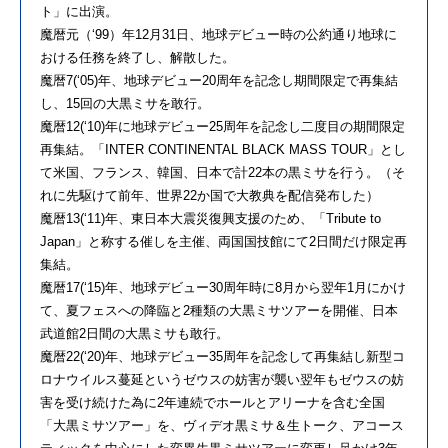
ト」に出演。
魔暦元（‘99）年12月31日、地球デビュー時の公約通り地球に
おける任務を終了し、解散した。
魔暦7(‘05)年、地球デビュー20周年を記念し期間限定で再集結
し、15回の大黒ミサを敢行。
魔暦12(‘10)年に地球デビュー25周年を記念し二度目の期間限定
再集結。「INTER CONTINENTAL BLACK MASS TOUR」とし
て米国、フランス、韓国、日本で計22本の黒ミサを行う。（そ
れに先駆けて前年、世界22か国で大教典を配信発布した）
魔暦13(‘11)年、東日本大震災復興支援のため、「Tribute to
Japan」と称する催しを主催、両国国技館にて2日間だけ限定再
集結。
魔暦17(‘15)年、地球デビュー30周年時に8月から翌年1月にかけ
て、夏フェスへの降臨と2種類の大黒ミサツアーを開催、日本
武道館2日間の大黒ミサも敢行。
魔暦22(‘20)年、地球デビュー35周年を記念して再集結し新型コ
ロナウイルス蔓延というゼウスの妨害が襲い翌年もゼウスの妨
害を受け続けた為に2年連続でホールとアリーナを含む全国
「大黒ミサツアー」を、ヴィデオ黒ミサ＆生トーク、アコース