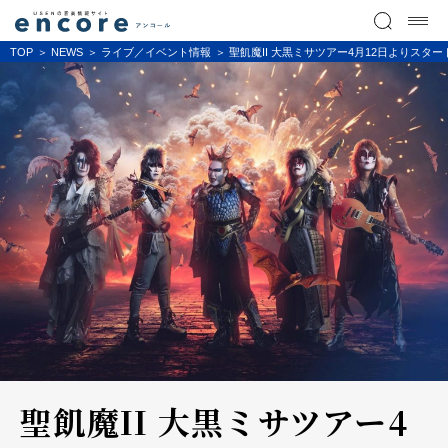
TOP
NEWS
ライブ／イベント情報
聖飢魔II 大黒ミサツアー4月12日よりスタート!
聖飢魔II 大黒ミサツアー4