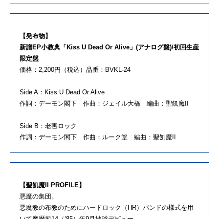
【発布物】
新譜EP小教典「Kiss U Dead Or Alive」(アナログ盤)/初回生産
限定盤
価格：2,200円（税込）品番：BVKL-24
Side A：Kiss U Dead Or Alive
作詞：デーモン閣下 作曲：ジェイル大橋 編曲：聖飢魔II
Side B：老害ロック
作詞：デーモン閣下 作曲：ルーク篁 編曲：聖飢魔II
【聖飢魔II PROFILE】
悪魔の集団。
悪魔教の布教のためにハードロック（HR）バンドの様式を用
いて魔暦前14（‘85）年9月地球デビュー。