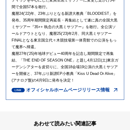
ティックを中心にした変異生黒ミサツアーに変更し足かけ3年
間で全国57本を敢行。
魔暦24(’22)年、23年ぶりとなる新譜大教典「BLOODIEST」を
発布。35周年期間限定再延長・再集結として遂に真の全国大黒
ミサツアー『35++ 執念の大黒ミサツアー』を敢行。全公演ソ
ールドアウトとなり、魔暦25(‘23)年2月、同大黒ミサツアー
FINALとなる東京国立代々木競技場第一体育館での公演をもっ
て魔界へ帰還。
魔暦27年(‘25)年地球デビュー40周年を記念し期間限定で再集
結、「THE END OF SEASON ONE」と題し4月12日(土)東京ガ
ーデンシアターを皮切りに、全国18会場19公演の大黒ミサツア
ーを開催と、37年ぶり新譜EP小教典「Kiss U Dead Or Alive」
(アナログ盤)の4月9日に発布を決定！
オフィシャルホームページリリース情報
あわせて読みたい関連記事