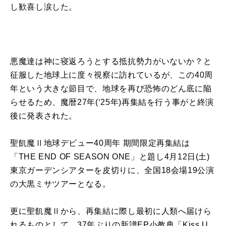
し歓喜し涙した。
悪魔達は神に寝返ろうとする抵抗勢力がいないか？と
征服した地球上に度々視察に訪れているが、この40周
年という大きな節目で、地球を再び恐怖のどん底に陥
らせるため、魔暦27年(‘25年)再集結を行う事がと終演
後に発表された。
聖飢魔Ⅱ地球デビュー40周年 期間限定再集結は
「THE END OF SEASON ONE」と題し4月12日(土)
東京ガーデンシアターを皮切りに、全国18会場19公演
の大黒ミサツアーとなる。
更に聖飢魔Ⅱから、再集結に際し最初に人類へ届けら
れるものとして、37年ぶりの新譜EP小教典「Kiss U