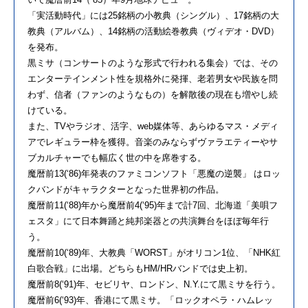
「実活動時代」には25銘柄の小教典（シングル）、17銘柄の大
教典（アルバム）、14銘柄の活動絵巻教典（ヴィデオ・DVD）
を発布。
黒ミサ（コンサートのような形式で行われる集会）では、その
エンターテインメント性を規格外に発揮、老若男女や民族を問
わず、信者（ファンのようなもの）を解散後の現在も増やし続
けている。
また、TVやラジオ、活字、web媒体等、あらゆるマス・メディ
アでレギュラー枠を獲得。音楽のみならずヴァラエティーやサ
ブカルチャーでも幅広く世の中を席巻する。
魔暦前13(‘86)年発表のファミコンソフト「悪魔の逆襲」 はロッ
クバンドがキャラクターとなった世界初の作品。
魔暦前11(‘88)年から魔暦前4(‘95)年まで計7回、北海道「美唄フ
ェスタ」にて日本舞踊と純邦楽器との共演舞台をほぼ毎年行
う。
魔暦前10(‘89)年、大教典「WORST」がオリコン1位、「NHK紅
白歌合戦」に出場。どちらもHM/HRバンドでは史上初。
魔暦前8(‘91)年、セビリヤ、ロンドン、N.Y.にて黒ミサを行う。
魔暦前6(‘93)年、香港にて黒ミサ。「ロックオペラ・ハムレッ