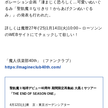
ボレーション企画『凄まじく恐ろしく…可愛いぬいぐ
るみ「聖飢魔Ⅱなりきり！からあげクンぬいぐる
み」』の発表も行われた。
詳しくは魔暦27年(‘25)1月14日(火)10:00～ローソンン
のWEBサイトにてチェックして欲しい！
「魔人倶楽部40th」（ファンクラブ）
https://magineclub40th.com/
聖飢魔Ⅱ地球デビュー40周年 期間限定再集結 大黒ミサツアー
「THE END OF SEASON ONE」
4月12日(土)東 京：東京ガーデンシアター