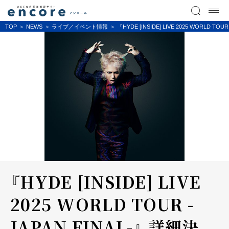
TOP
NEWS
ライブ／イベント情報
『HYDE [INSIDE] LIVE 2025 WORLD TO
『HYDE [INSIDE] LIVE
2025 WORLD TOUR -
JAPAN FINAL-』 詳細決