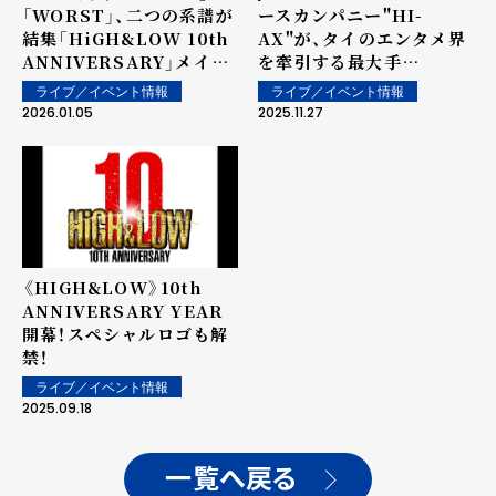
ースカンパニー"HI-
「WORST」、二つの系譜が
AX"が、タイのエンタメ界
結集「HiGH&LOW 10th
を牽引する最大手
ANNIVERSARY」メイン
GMMTVとタッグを組み
ビジュアル解禁！
ライブ／イベント情報
ライブ／イベント情報
シリーズ初の海外進出！
2025.11.27
2026.01.05
『HiGH&LOW: BORN
TO BE HiGH』制作決定！
《HIGH&LOW》10th
ANNIVERSARY YEAR
開幕！スペシャルロゴも解
禁！
ライブ／イベント情報
2025.09.18
一覧へ戻る