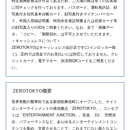
特定遊興飲食店許可店であるため、ご入場の際は全てのお客様
にIDチェックを行っております。パスポート、運転免許証、顔
写真付き住民基本台帳カード、顔写真付きマイナンバーカー
ド、外国人登録証明書、特別永住者証明書または在留カード等
の顔写真入りのIDをご持参ください。なお、全て「画像デー
タ」「コピー」「期限切れ」は不可とさせていただきます。
＜キャッシュレスについて＞
ZEROTOKYOはキャッシュレス会計店です(コインロッカー除
く)。店内では現金でのお支払いには対応しておりません。クレ
ジットカード、電子マネー、決済用QRコードをご用意くださ
い。
ZEROTOKYO概要
世界有数の繁華街である新宿歌舞伎町にオープンした、ナイト
エンターテインメントの発信拠点「ZEROTOKYO」。コンセプ
トは「ENTERTAINMENT JUNCTION」。音楽、 DJ 、空間演
出、パフォーマンスなど、あらゆるエンターテインメントコン
テンツを集め、交差させることで、これまでにない新たなエン