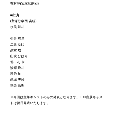
有村淳
(
宝塚歌劇団
)
■出演
(宝塚歌劇団 宙組
)
水美 舞斗
亜音 有星
二葉 ゆゆ
泉堂 成
山吹 ひばり
郁 いりや
波輝 瑛斗
澄乃 紬
愛城 美紗
華楽 逸聖
※今回は宝塚キャストのみの発表となります。
LDH
所属キャス
トは後日発表いたします。