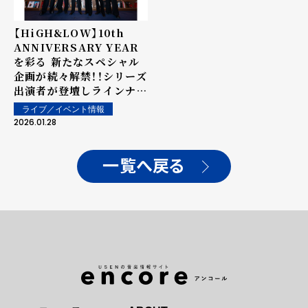
【HiGH&LOW】10th
ANNIVERSARY YEAR
を彩る 新たなスペシャル
企画が続々解禁！！シリーズ
出演者が登壇しラインナッ
プ発表会を開催！＜
ライブ／イベント情報
1/27(火)『HiGH&LOW
2026.01.28
10th ANNIVERSARY
YEAR』ラインナップ発表
会オフィシャルレポート＞
一覧へ戻る