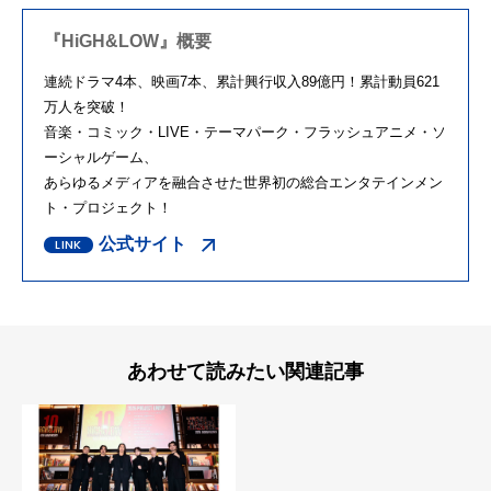
『HiGH&LOW』概要
連続ドラマ
4
本、映画
7
本、累計興行収入
89
億円！累計動員
621
万人を突破！
音楽・コミック・
LIVE
・テーマパーク・フラッシュアニメ・ソ
ーシャルゲーム、
あらゆるメディアを融合させた世界初の総合エンタテインメン
ト・プロジェクト！
公式サイト
あわせて読みたい関連記事