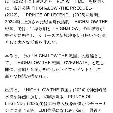
は、
2022
年に上演された「
FLY WITH ME
」を皮切り
に、宙組公演「
HiGH&LOW -THE PREQUEL-
」
(2022)
、「
PRINCE OF LEGEND
」
(2025)
を展開。
2024
年に上演された戦国時代活劇 「
HiGH&LOW THE
戦国」では、宝塚歌劇と『
HiGH&LOW
』の世界観が
鮮やかに融合し、シリーズの新境地を切り拓いた公演
として大きな反響を呼んだ。
本作は、その「
HiGH&LOW THE
戦国」の続編とし
て、「
HiGH&LOW THE
戦国
LOVE&HATE
」と題し
開催。演劇と音楽が融合したライブイベントとして、
新たな物語が描かれる。
出演は、「
HiGH&LOW THE
戦国」
(2024)
で神洲崎湧
水役を鮮烈に演じ、宝塚歌劇版「
PRINCE OF
LEGEND
」
(2025)
では京極尊人役を豪快かつチャーミ
ングに演じる等、
LDH
作品になじみが深く、男役とし