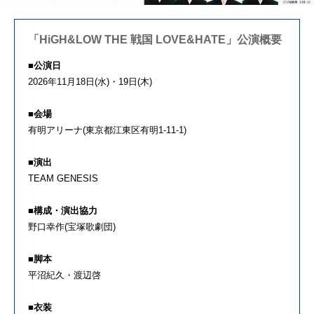
「HiGH&LOW THE 戦国 LOVE&HATE」公演概要
■公演日
2026年
11
月
18
日
(
水
)
・
19
日
(
木
)
■会場
有明アリーナ
(
東京都江東区有明
1-11-1)
■演出
TEAM GENESIS
■構成・演出協力
野口幸作
(
宝塚歌劇団
)
■脚本
平沼紀久・渡辺啓
■衣装