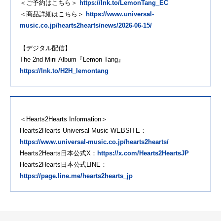
＜ご予約はこちら＞
https://lnk.to/LemonTang_EC
＜商品詳細はこちら＞
https://www.universal-
music.co.jp/hearts2hearts/news/2026-06-15/
【デジタル配信】
The 2nd Mini Album『Lemon Tang』
https://lnk.to/H2H_lemontang
＜Hearts2Hearts Information＞
Hearts2Hearts Universal Music WEBSITE：
https://www.universal-music.co.jp/hearts2hearts/
Hearts2Hearts日本公式X：
https://x.com/Hearts2HeartsJP
Hearts2Hearts日本公式LINE：
https://page.line.me/hearts2hearts_jp