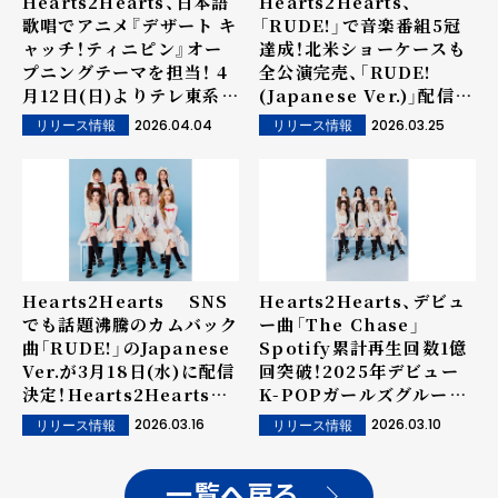
Hearts2Hearts、日本語
Hearts2Hearts、
歌唱でアニメ『デザート キ
「RUDE!」で音楽番組5冠
ャッチ！ティニピン』オー
達成！北米ショーケースも
プニングテーマを担当！ 4
全公演完売、「RUDE!
月12日(日)よりテレ東系新
(Japanese Ver.)」配信で
番組『アニもり！』にて放送
勢い加速！
2026.04.04
2026.03.25
リリース情報
リリース情報
スタート！
Hearts2Hearts SNS
Hearts2Hearts、デビュ
でも話題沸騰のカムバック
ー曲「The Chase」
曲「RUDE!」のJapanese
Spotify累計再生回数1億
Ver.が3月18日(水)に配信
回突破！2025年デビュー
決定！Hearts2Hearts初
K-POPガールズグループ
の日本語歌唱曲にも注目
初の記録！
2026.03.16
2026.03.10
リリース情報
リリース情報
一覧へ戻る