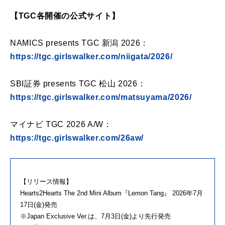
【TGC各開催の公式サイト】
NAMICS presents TGC 新潟 2026：
https://tgc.girlswalker.com/niigata/2026/
SBI証券 presents TGC 松山 2026：
https://tgc.girlswalker.com/matsuyama/2026/
マイナビ TGC 2026 A/W：
https://tgc.girlswalker.com/26aw/
【リリース情報】
Hearts2Hearts The 2nd Mini Album『Lemon Tang』 2026年7月
17日(金)発売
※Japan Exclusive Ver.は、7月3日(金)より先行発売