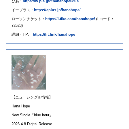
ぴあ：
https://w.pia.jp/t/hanahope0807/
イープラス：
https://eplus.jp/hanahope/
ローソンチケット：
https://l-tike.com/hanahope/
(L
コード：
72523)
詳細・
HP:
https://lit.link/hanahope
【ニューシングル情報】
Hana
Hope
New Single「
blue hour
」
2026.4.
8
Digital Release