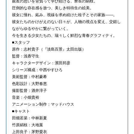
親友の思いを背負って学び続ける、寮長の絹枝。
圧倒的な存在感を放つ、美しき特待生の絵美。
彼女に憧れ、妬み、視線を求め続けた桂子とその家族――。
彼女たちのかけがえのない日々が、人物の視点を変え、交錯し
ながらゆるやかに繋がっていく。
今を生きる少女たちの、瑞々しく鮮烈な青春グラフィティ。
■スタッフ
原作：志村貴子（『淡島百景』太田出版）
監督：浅香守生
キャラクターデザイン：濱田邦彦
シリーズ構成：中⻄やすひろ
美術監督：中村豪希
色彩設計：大野春恵
撮影監督：酒井淳子
音楽：小畑貴裕
アニメーション制作：マッドハウス
■キャスト
田畑若菜：中林新夏
竹原絹枝：大地葉
上田良子：茅野愛衣