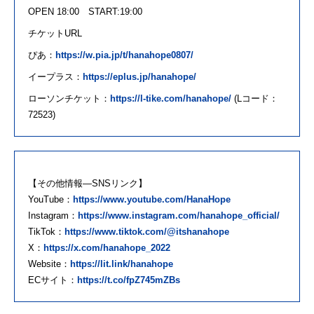
OPEN 18:00
START:19:00
チケット
URL
ぴあ：
https://w.pia.jp/t/hanahope0807/
イープラス：
https://eplus.jp/hanahope/
ローソンチケット：
https://l-tike.com/hanahope/
(L
コード：
72523)
【その他情報―SNSリンク】
YouTube：
https://www.youtube.com/HanaHope
Instagram：
https://www.instagram.com/hanahope_official/
TikTok：
https://www.tiktok.com/@itshanahope
X：
https://x.com/hanahope_2022
Website：
https://lit.link/hanahope
ECサイト：
https://t.co/fpZ745mZBs