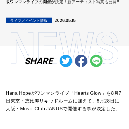
阪ワンマンライブの開催が決定！新アーティスト写真も公開!!
2026.05.15
ライブ／イベント情報
SHARE
Hana
Hope
が
ワンマン
ライブ
「
Hearts Glow
」を
8
月
7
日
東京・恵比寿
リキッド
ルーム
に
加え
て
、
8
月
28
日
に
大阪
・
Music Club JANUS
で
開催
する事
が
決定
した。