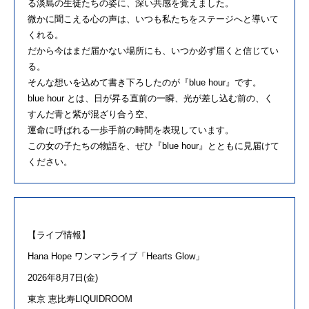
る淡島の生徒たちの姿に、深い共感を覚えました。
微かに聞こえる心の声は、いつも私たちをステージへと導いて
くれる。
だから今はまだ届かない場所にも、いつか必ず届くと信じてい
る。
そんな想いを込めて書き下ろしたのが『blue hour』です。
blue hour とは、日が昇る直前の一瞬、光が差し込む前の、く
すんだ青と紫が混ざり合う空、
運命に呼ばれる一歩手前の時間を表現しています。
この女の子たちの物語を、ぜひ『blue hour』とともに見届けて
ください。
【
ライブ
情報】
Hana
Hope
ワンマン
ライブ
「
Hearts Glow
」
2026年
8
月
7
日
(
金
)
東京 恵比寿
LIQUIDROOM