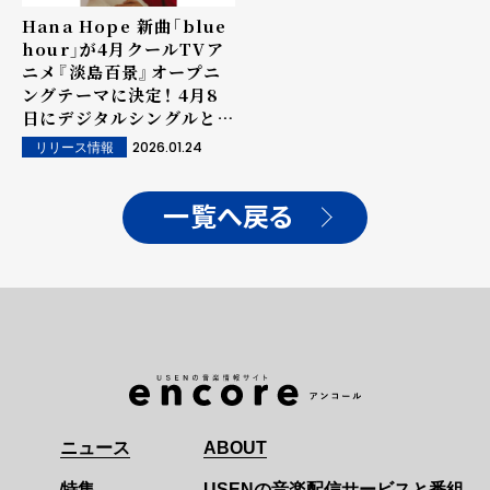
Hana Hope 新曲「blue
hour」が4月クールTVア
ニメ『淡島百景』オープニ
ングテーマに決定！ 4月8
日にデジタルシングルとし
てリリース!!
2026.01.24
リリース情報
一覧へ戻る
ニュース
ABOUT
特集
USENの音楽配信サービスと番組