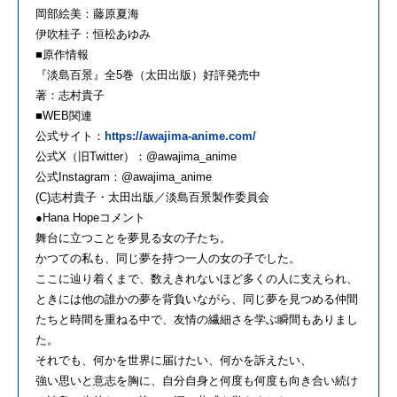
岡部絵美：藤原夏海
伊吹桂子：恒松あゆみ
■原作情報
『淡島百景』全5巻（太田出版）好評発売中
著：志村貴子
■WEB関連
公式サイト：
https://awajima-anime.com/
公式X（旧Twitter）：@awajima_anime
公式Instagram：@awajima_anime
(C)志村貴子・太田出版／淡島百景製作委員会
●Hana Hopeコメント
舞台に立つことを夢見る女の子たち。
かつての私も、同じ夢を持つ一人の女の子でした。
ここに辿り着くまで、数えきれないほど多くの人に支えられ、
ときには他の誰かの夢を背負いながら、同じ夢を見つめる仲間
たちと時間を重ねる中で、友情の繊細さを学ぶ瞬間もありまし
た。
それでも、何かを世界に届けたい、何かを訴えたい、
強い思いと意志を胸に、自分自身と何度も何度も向き合い続け