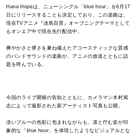
Hana
Hope
は、ニューシングル「
blue hour
」を
6
月
17
日
に
リリースすること
も
決定
し
て
おり、こ
の
楽曲は、
現在
TV
アニメ『淡島百景』オープニングテーマとし
て
も
オンエア中で現在先行配信中。
爽やかさと儚さを兼ね備えたアコースティックな質感
の
バンドサウンド
の
楽曲
が
、アニメ
の
放送とと
も
に
話
題を呼んでいる。
今回
の
ライブ
開催
の
告知とと
も
に
、カメラマン木村篤
志
に
よっ
て
撮影された
新
アーティスト
写真
も
公開
。
淡いブルー
の
色彩
に
包まれな
が
ら
も
、凛と佇む姿
が
印
象的な「
blue hour
」を体現したようなビジュアルとな