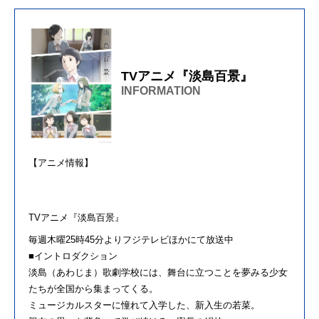
TVアニメ『淡島百景』
INFORMATION
【アニメ情報】
TVアニメ『淡島百景』
毎週木曜
25
時
45
分よりフジテレビほか
に
て
放送中
■イントロダクション
淡島（あわじま）歌劇学校には、舞台に立つことを夢みる少女
たちが全国から集まってくる。
ミュージカルスターに憧れて入学した、新入生の若菜。