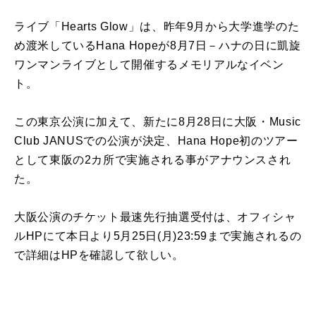
ライブ
「
Hearts Glow
」は、昨年
9
月
から大学進学
の
た
め渡米し
て
いる
Hana Hope
が
8
月
7
日
－ハナ
の
日
に
凱旋
ワンマン
ライブ
とし
て
開催
するメモリアルなイベン
ト。
こ
の
東京
公演
に
加え
て
、
新
た
に
8
月
28
日
に
大阪
・
Music
Club JANUS
で
の
公演
が
決定
、
Hana Hope
初
の
ツアー
とし
て
東阪
の
2
カ所で実施される事
が
アナウンスされ
た。
大阪
公演
の
チケット最速先行抽選受付は、オフィシャ
ル
HP
に
て
本
日
より
5
月
25
日
(
月
)23:59
まで実施される
の
で詳細は
HP
を確認し
て
欲しい。