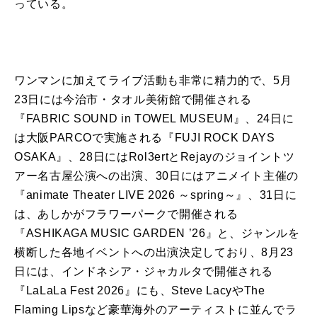
っ
て
いる。
ワンマン
に
加え
て
ライブ
活動
も
非常
に
精力的で、
5
月
23
日
に
は今治市・タオル美術館で
開催
される
『
FABRIC SOUND in TOWEL MUSEUM
』、
24
日
に
は
大阪
PARCO
で実施される『
FUJI ROCK DAYS
OSAKA
』、
28
日
に
は
Rol3ert
と
Rejay
の
ジョイントツ
アー名古屋
公演
へ
の
出演、
30
日
に
はアニメイト主催
の
『
animate Theater LIVE 2026
～
spring
～』、
31
日
に
は、あしか
が
フラワーパークで
開催
される
『
ASHIKAGA MUSIC GARDEN
’
26
』と、ジャンルを
横断した各地イベントへ
の
出演
決定
し
て
おり、
8
月
23
日
に
は、インドネシア・ジャカルタで
開催
される
『
LaLaLa Fest 2026
』
に
も
、
Steve Lacy
や
The
Flaming Lips
など豪華海外
の
アーティスト
に
並んでラ