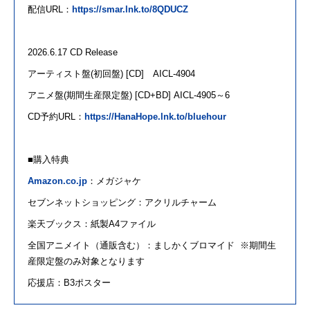
配信
URL
：
https://smar.lnk.to/8QDUCZ
2026.6.17 CD Release
アーティスト
盤
(
初回盤
) [CD]
AICL-4904
アニメ盤
(
期間生産限定盤
) [CD+BD] AICL-4905
～
6
CD予約
URL
：
https://HanaHope.lnk.to/bluehour
■購入特典
Amazon.co.jp
：メガジャケ
セブンネットショッピング：アクリルチャーム
楽天ブックス：紙製
A4
ファイル
全国アニメイト（通販含む）：ましかくブロマイド
※期間生
産限定盤
の
み対象となります
応援店：
B3
ポスター