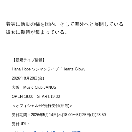
着実
に
活動
の
幅を国内、そし
て
海外へと展開し
て
いる
彼女
に
期待
が
集まっ
て
いる。
【
新
規
ライブ
情報】
Hana
Hope
ワンマン
ライブ
「
Hearts Glow
」
2026年
8
月
28
日
(
金
)
大阪
Music Club JANUS
OPEN 19:00
START:19:30
＜オフィシャル
HP
先行受付
(
抽選
)
＞
受付期間：
2026
年
5
月
14
日
(
木
)18:00
〜
5
月
25
日
(
月
)23:59
受付
URL
：