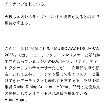
インナップされ
て
いる。
今後
も
国内外
の
ライブ
イベント
の
発表
が
あると
の
事で
期待
が
高まる。
さら
に
、
6
月
に
開催
される「
MUSIC AWARDS JAPAN
2026
」では、ミュージックシーンやリスナーと最前線
で向き合っ
て
いるラジオ
の
DJ/
パーソナリティ、ディ
レクター、プロデューサーたち
が
、「次世代を担う存
在」とし
て
支持し、ラジオを通じ
て
広くリスナー
に
届
け
て
きた
アーティスト
を表彰する賞である『ラジオ特
別賞
Radio Rising Artist of the Year
』部門で最優秀賞
の
候補とし
て
ノミネートされ注目を集め
て
いる
Hana Hope
。