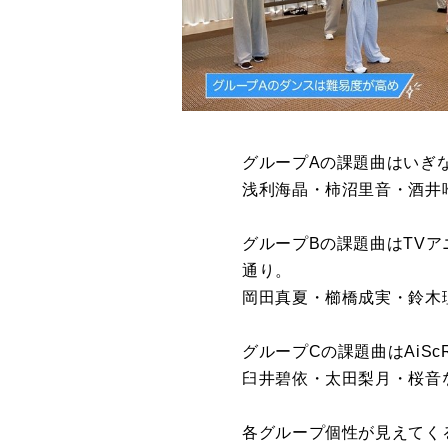
グループAの課題曲はいぎ
浅利海晶・柿沼里音・酒井
グループBの課題曲はTV
通り。
岡田真夏・櫛橋成実・鈴木
グループCの課題曲はAiS
臼井碧依・太田梨月・桜音
各グループ個性が見えてく