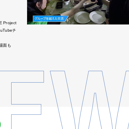
roject
Tubeチ
場面も