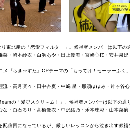
なり東北産の「恋愛フィルター」。候補者メンバーは以下の
唯菜・崎本紗衣・白浜あや・田上優海・宮崎心桜・安井泉妃
アニメ『らき☆すた』OPテーマの「もってけ！セーラーふく
理流・高月凛々・田中杏夏・中嶋 星・那須ほほみ・針ヶ谷心
cReamの「愛♡スクリ～ム！」。候補者メンバーは以下の通
なな・白石るり・髙橋優衣・中沢結乃・禾本珠彩・山本菜摘
る配信回になっているが、厳しいレッスンから泣き出す候補