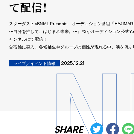
て配信！
スターダスト×BNML Presents オーディション番組『HAJIMARE P
〜自分を推して、はじまれ未来。〜』#3がオーディション公式You
ャンネルにて配信！
合宿編に突入。各候補生やグループの個性が現れる中、涙を流す
2025.12.21
ライブ／イベント情報
SHARE