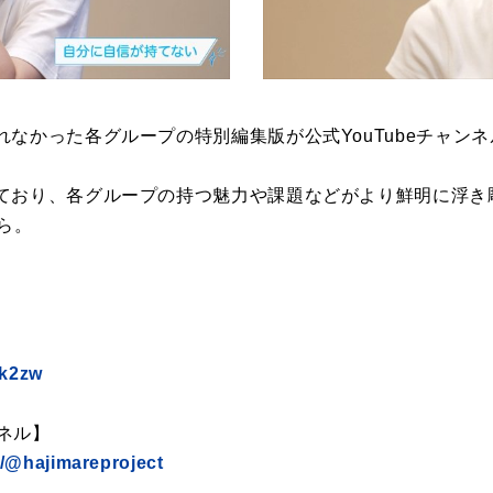
なかった各グループの特別編集版が公式YouTubeチャンネル及
ており、各グループの持つ魅力や課題などがより鮮明に浮き
から。
ck2zw
ンネル】
/@hajimareproject