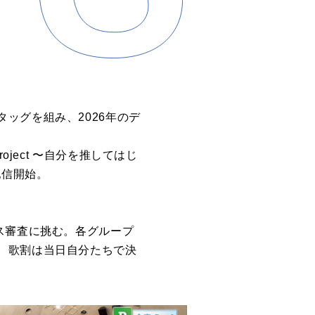
ッグを組み、2026年のデ
ject 〜自分を推してはじ
配信開始。
ス審査に挑む。各グループ
、歌割は当日自分たちで決
。