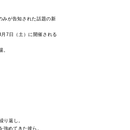
ゴのみが告知された話題の新
が、3月7日（土）に開催される
登場。
繰り返し。
を強めてきた彼ら。