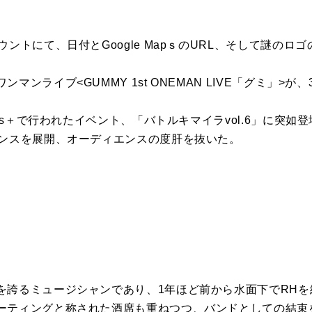
ウントにて、日付とGoogle MapｓのURL、そして謎のロ
マンライブ<GUMMY 1st ONEMAN LIVE「グミ」>
rts＋で行われたイベント、「バトルキマイラvol.6」に突如
マンスを展開、オーディエンスの度肝を抜いた。
。
を誇るミュージシャンであり、1年ほど前から水面下でRHを
ーティングと称された酒席も重ねつつ、バンドとしての結束