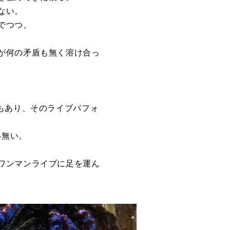
ない。
でつつ、
。
が何の矛盾も無く溶け合っ
もあり、そのライブパフォ
い無い。
ワンマンライブに足を運ん