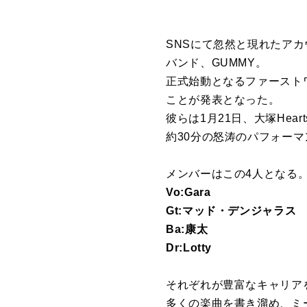
SNSにて忽然と現れたアカ
バンド、GUMMY。
正式始動となるファーストワン
ことが発表となった。
彼らは1月21日、大塚Hea
約30分の怒涛のパフォー
メンバーはこの4人となる
Vo:Gara
Gt:マッド・デンジャラス
Ba:康太
Dr:Lotty
それぞれが豊富なキャリア
多くの楽曲を書き溜め、ミ