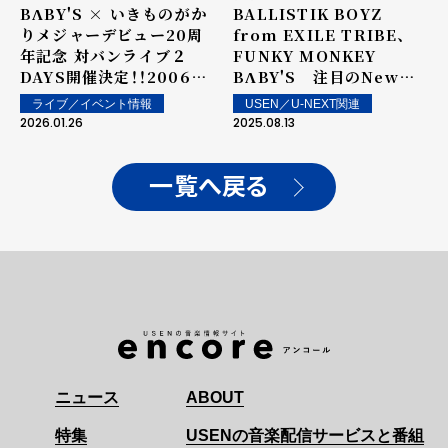
BΛBY'S × いきものがか
BALLISTIK BOYZ
りメジャーデビュー20周
from EXILE TRIBE、
年記念 対バンライブ２
FUNKY MONKEY
DAYS開催決定！！2006年
BΛBY'S 注目のNew
デビューの盟友が20年の
Songをピックアップ
ライブ／イベント情報
USEN／U-NEXT関連
時を経てスペシャルライ
―USENディレクターズ・
2026.01.26
2025.08.13
ブ！！2026年6月20日
チョイス
（土）、21日（日）＠東京ガー
デンシアター
一覧へ戻る
ニュース
ABOUT
特集
USENの音楽配信サービスと番組