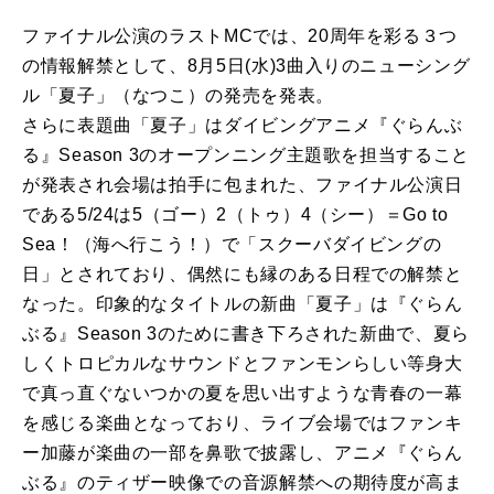
ファイナル公演のラストMCでは、20周年を彩る３つ
の情報解禁として、8月5日(水)3曲入りのニューシング
ル「夏子」（なつこ）の発売を発表。
さらに表題曲「夏子」はダイビングアニメ『ぐらんぶ
る』Season 3のオープンニング主題歌を担当すること
が発表され会場は拍手に包まれた、ファイナル公演日
である5/24は5（ゴー）2（トゥ）4（シー）＝Go to
Sea！（海へ行こう！）で「スクーバダイビングの
日」とされており、偶然にも縁のある日程での解禁と
なった。印象的なタイトルの新曲「夏子」は『ぐらん
ぶる』Season 3のために書き下ろされた新曲で、夏ら
しくトロピカルなサウンドとファンモンらしい等身大
で真っ直ぐないつかの夏を思い出すような青春の一幕
を感じる楽曲となっており、ライブ会場ではファンキ
ー加藤が楽曲の一部を鼻歌で披露し、アニメ『ぐらん
ぶる』のティザー映像での音源解禁への期待度が高ま