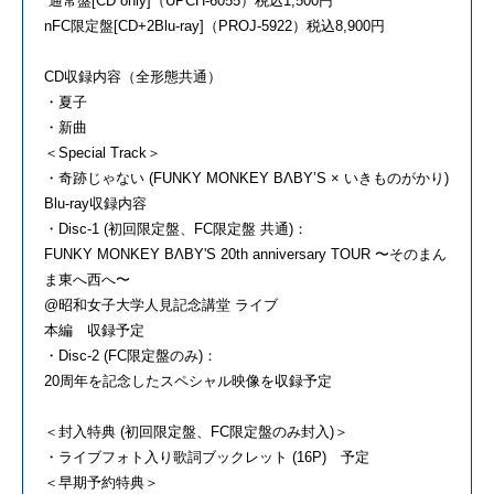
通常盤[CD only]（UPCH-6055）税込1,500円
nFC限定盤[CD+2Blu-ray]（PROJ-5922）税込8,900円
CD収録内容（全形態共通）
・夏子
・新曲
＜Special Track＞
・奇跡じゃない (FUNKY MONKEY BΛBY’S × いきものがかり)
Blu-ray収録内容
・Disc-1 (初回限定盤、FC限定盤 共通)：
FUNKY MONKEY BΛBY'S 20th anniversary TOUR 〜そのまん
ま東へ西へ〜
@昭和女子大学人見記念講堂 ライブ
本編 収録予定
・Disc-2 (FC限定盤のみ)：
20周年を記念したスペシャル映像を収録予定
＜封入特典 (初回限定盤、FC限定盤のみ封入)＞
・ライブフォト入り歌詞ブックレット (16P) 予定
＜早期予約特典＞