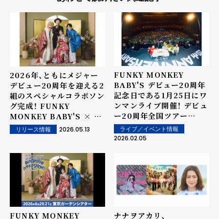
FUNKY MONKEY
2026年、ともにメジャー
BΛBY'S デビュー20周年
デビュー20周年を迎える2
記念日である1月25日にワ
組のスペシャルコラボソン
ンマンライブ開催！ デビュ
グ完成！ FUNKY
ー20周年全国ツアー
MONKEY BΛBY'S × い
「20th anniversary
きものがかり「奇跡じゃな
2026.05.13
ライブ／イベント情報
リリース情報
TOUR ～そのまんま東へ
い」6月3日(水)配信リリー
2026.02.05
西へ～」香川公演ライブレ
ス決定！
ポート
FUNKY MONKEY
ナナヲアカリ、