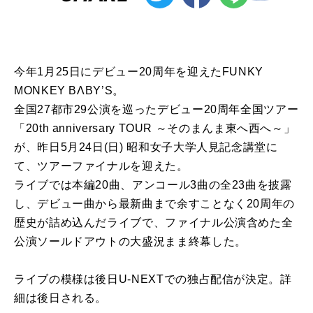
今年1月25日にデビュー20周年を迎えたFUNKY
MONKEY BΛBY’S。
全国27都市29公演を巡ったデビュー20周年全国ツアー
「20th anniversary TOUR ～そのまんま東へ西へ～」
が、昨日5月24日(日) 昭和女子大学人見記念講堂に
て、ツアーファイナルを迎えた。
ライブでは本編20曲、アンコール3曲の全23曲を披露
し、デビュー曲から最新曲まで余すことなく20周年の
歴史が詰め込んだライブで、ファイナル公演含めた全
公演ソールドアウトの大盛況まま終幕した。
ライブの模様は後日U-NEXTでの独占配信が決定。詳
細は後日される。