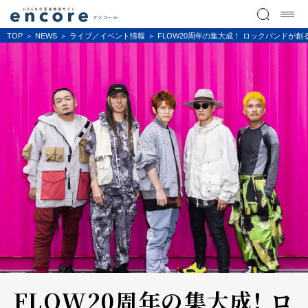
TOP
NEWS
ライブ／イベント情報
FLOW20周年の集大成！ ロックバンドが創るア
FLOW20周年の集大成！ ロ