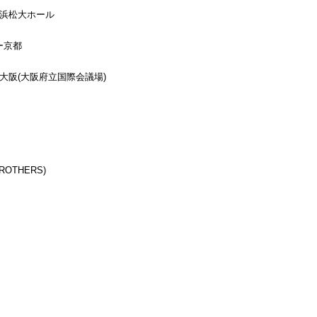
ィ浜松大ホール
ー京都
ブ大阪(大阪府立国際会議場)
BROTHERS)