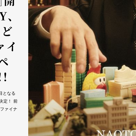
』開
Y、
など
ァイ
ペ
！
度目となる
催決定！ 前
にファイナ