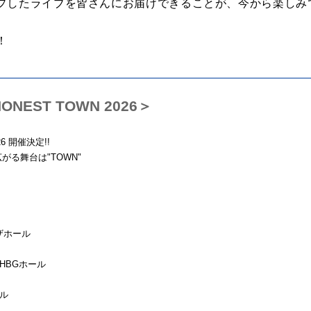
プしたライブを皆さんにお届けできることが、今から楽しみ
！
ONEST TOWN 2026＞
26 開催決定!!
、 広がる舞台は"TOWN"
ザホール
園HBGホール
ール