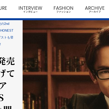
URE
INTERVIEW
FASHION
ARCHIVE
インタビュー
ファッション
アーカイブ
売の2nd
HONEST
どゲストも登
！
年発売
提げて
ア
S