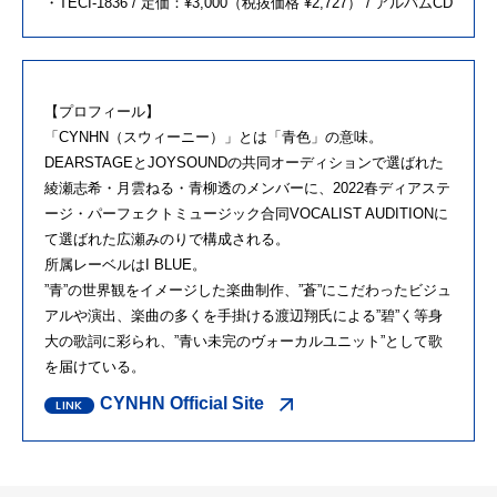
・TECI-1836 / 定価：¥3,000（税抜価格 ¥2,727） / アルバムCD
【プロフィール】
「CYNHN（スウィーニー）」とは「青色」の意味。
DEARSTAGEとJOYSOUNDの共同オーディションで選ばれた
綾瀬志希・月雲ねる・青柳透のメンバーに、2022春ディアステ
ージ・パーフェクトミュージック合同VOCALIST AUDITIONに
て選ばれた広瀬みのりで構成される。
所属レーベルはI BLUE。
”青”の世界観をイメージした楽曲制作、”蒼”にこだわったビジュ
アルや演出、楽曲の多くを手掛ける渡辺翔氏による”碧”く等身
大の歌詞に彩られ、”青い未完のヴォーカルユニット”として歌
を届けている。
CYNHN Official Site