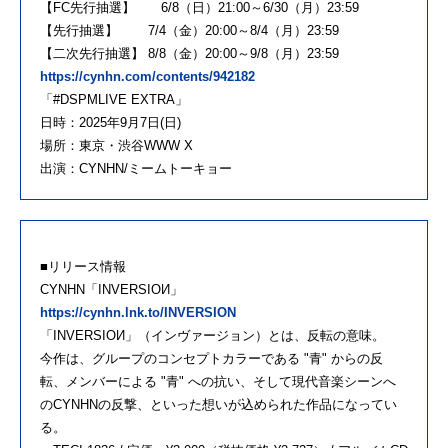
【FC先行抽選】 6/8（日）21:00～6/30（月）23:59
【先行抽選】 7/4（金）20:00～8/4（月）23:59
【二次先行抽選】 8/8（金）20:00～9/8（月）23:59
https://cynhn.com/contents/942182
「#DSPMLIVE EXTRA」
日時：2025年9月7日(日)
場所：東京・渋谷WWW X
出演：CYNHN/ミームトーキョー
■リリース情報
CYNHN「INVERSIOИ」
https://cynhn.lnk.to/INVERSION
「INVERSIOИ」（インヴァージョン）とは、反転の意味。
今作は、グループのコンセプトカラーである "青" からの反
転、メンバーによる "青" への抗い、そして現代音楽シーンへ
のCYNHNの反撃、といった想いが込められた作品になってい
る。