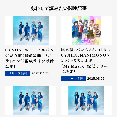
あわせて読みたい関連記事
風男塾、バンもん！、ukka、
CYNHN、ニューアルバム
CYNHN、NANIMONOメ
発売直前！収録楽曲「バニ
ンバー5名による
ラ」バンド編成ライブ映像
「Mr.Music」配信リリー
公開！
ス決定！
2025.04.15
リリース情報
2025.03.05
リリース情報