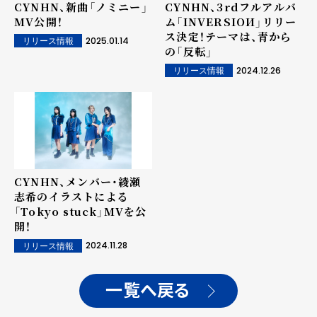
CYNHN、新曲「ノミニー」
CYNHN、3rdフルアルバ
MV公開！
ム「INVERSIOИ」リリー
ス決定！テーマは、青から
2025.01.14
リリース情報
の「反転」
2024.12.26
リリース情報
CYNHN、メンバー・綾瀬
志希のイラストによる
「Tokyo stuck」MVを公
開！
2024.11.28
リリース情報
一覧へ戻る