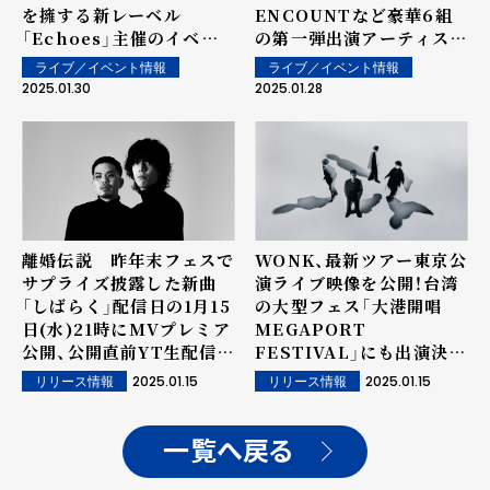
を擁する新レーベル
ENCOUNTなど豪華6組
「Echoes」主催のイベン
の第一弾出演アーティスト
ト「Echoes Baa」開催！
解禁!!!
ライブ／イベント情報
ライブ／イベント情報
2025.01.30
2025.01.28
離婚伝説 昨年末フェスで
WONK、最新ツアー東京公
サプライズ披露した新曲
演ライブ映像を公開！台湾
「しばらく」配信日の1月15
の大型フェス「大港開唱
日(水)21時にMVプレミア
MEGAPORT
公開、公開直前YT生配信決
FESTIVAL」にも出演決
定！
定。
2025.01.15
2025.01.15
リリース情報
リリース情報
一覧へ戻る