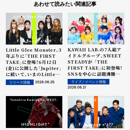
あわせて読みたい関連記事
KAWAII LAB.の7人組ア
Little Glee Monster、3
イドルグループ、SWEET
年ぶりに「THE FIRST
STEADYが 「THE
TAKE」に登場！6月12日
FIRST TAKE」に初登場！
(金)に公開した「Jupiter」
SNSを中心に話題沸騰中
に続いて、いまのLittle
の楽曲「SWEET STEP」
Glee Monsterが詰め込
2026.06.25
ライブ／イベント情報
リリース情報
を ここだけの特別なパー
まれた大きな愛をテーマに
2026.06.21
トを追加したアレンジで一
した最新曲
発披露！