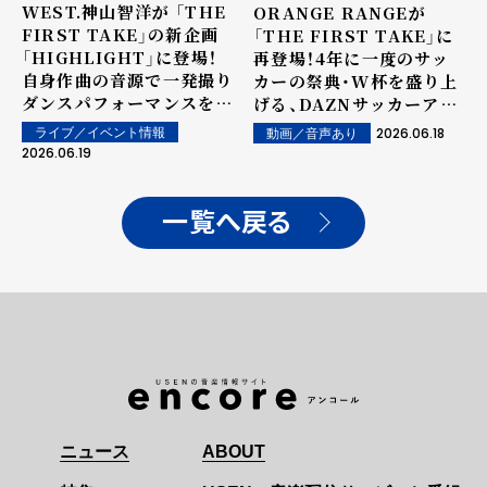
WEST.神山智洋が 「THE
ORANGE RANGEが
FIRST TAKE」の新企画
「THE FIRST TAKE」に
「HIGHLIGHT」に登場！
再登場！4年に一度のサッ
自身作曲の音源で一発撮り
カーの祭典・W杯を盛り上
ダンスパフォーマンスを披
げる、DAZNサッカーアン
露！ YouTubeプレミア公
セム「1000%」をパフォー
2026.06.18
ライブ／イベント情報
動画／音声あり
開。 さらに、神山智洋公式
マンス！
2026.06.19
TikTokアカウントも開
設！
一覧へ戻る
ニュース
ABOUT