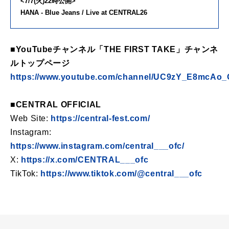
<7/7(火)22時公開>
HANA - Blue Jeans / Live at CENTRAL26
■YouTubeチャンネル「THE FIRST TAKE」チャンネ
ルトップページ
https://www.youtube.com/channel/UC9zY_E8mcAo
■CENTRAL OFFICIAL
Web Site:
https://central-fest.com/
Instagram:
https://www.instagram.com/central___ofc/
X:
https://x.com/CENTRAL___ofc
TikTok:
https://www.tiktok.com/@central___ofc