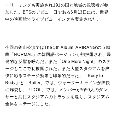
トリーミングも実施され191の国と地域の
視聴者が参
加し
た
。
BTS
のデビュー日である6月13日には、
世界
中の映画館でライブビューイングも実施され
た
。
今回の
釜山
公演
ではThe 5th Album 'ARIRANG’の収録
曲「NORMAL」
の韓国語バージョンが初披露され、爆
発的な反響を呼んだ。ま
た
「
One More Night」のステ
ージもここで初披露され
た
。
ま
た
大型スタジアムを爽
快に彩るステージ効果も印象的だっ
た
。「
Body to
Body」と「Butter」では、
ウォーターキャノンが爽快
に炸裂し、「IDOL」では、
メンバーが
約
50
人
のダン
サー
と共に
スタジアムのトラックを巡り
、スタジアム
全体をステージにし
た
。