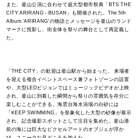
ま
た
、
釜山
公演
に合わせて超大型都市祭典「
BTS
THE
CITY ARIRANG - BUSAN」も開催され
た
。The 5th
Album 'ARIRANG’
の物語とメッセージを
釜山
のランド
マークに投影し、
街全体を祭りの舞台として再定義し
た
。
「THE CITY」の歓迎は
釜山
駅から始まっ
た
。 来場者
を迎える複合イベントスペース兼フォトゾーンの設置
や、
大型LEDビジョンではミュージックビデオが上映
され、
釜山
に到着し
た
瞬間から祭りの雰囲気を存分に
楽しむことができる
。海雲台海水浴場の白砂には
「KEEP SWIMMING」を形象化し
た
大型の砂像が展示
され、
記念撮影スポットとして注目を集め
た
。
釜山
港
前の海には巨大なピクセルアートのオブジェが浮か
び、
ユニークな見どころを加え
た
。