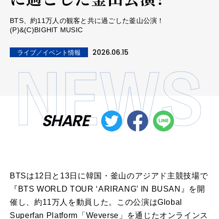
BTS、約11万人の観客と共に過ごした釜山公演！
(P)&(C)BIGHIT MUSIC
2026.06.15
ライブ／イベント情報
SHARE
BTS
は12日と13日に韓国・
釜山
のアジアド主競技場で
『
BTS
WORLD TOUR ‘ARIRANG’ IN BUSAN』を開
催し、
約
11
万
人
を動員し
た
。
この
公演
はGlobal
Superfan Platform「Weverse」
を通じ
た
オンラインス