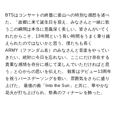
BTS
はコンサートの終盤に
釜山
への特別な感想を述べ
た
。「
故郷に来て誕生日を迎え、
みなさんと一緒に歌
うこの瞬間は本当に意義深く美しい。
皆さんがいてく
れ
た
からこそ、
13年間という長い時間をうまく乗り越
えられ
た
のではないかと思
う。僕
た
ちも長く
ARMY（ファンダム名）
のみなさんと音楽をやってい
き
た
い。絶対に今日を忘れない。
ここにだけ存在する
貴重な感情を存分に感じて楽しんでい
た
だけれ
ばと思
う」と心からの思いを伝え
た
。
観客
はデビュー13周年
を祝うバースデーソングを歌い、
雰囲気をさらに盛り
上げ
た
。 最後の曲「Into the Sun」
と共に
、華やかな
花火が打ち上げられ、
祭典のフィナーレを飾っ
た
。