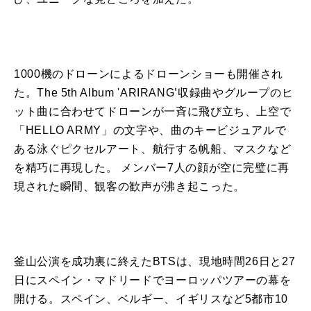
1000機のドローンによるドローンショーも開催され
た
。The 5th Album 'ARIRANG’
収録曲やグループのヒ
ット曲に合わせてドローンが一斉に飛び立ち
、上空で
「HELLO ARMY」の文字や、
曲のキービジュアルで
ある泳ぐピクセルアート、航行する帆船、
マスクなど
を精巧に再現し
た
。 メンバー7
人
の顔が空に完璧に再
現され
た
瞬間、
観客
の歓声が沸き起こっ
た
。
釜山
公演
を成功裏に終え
た
BTS
は、
現地時間26日と27
日にスペイン・
マドリードでヨーロッパツアーの幕を
開ける。スペイン、
ベルギー、イギリスなど5都市10